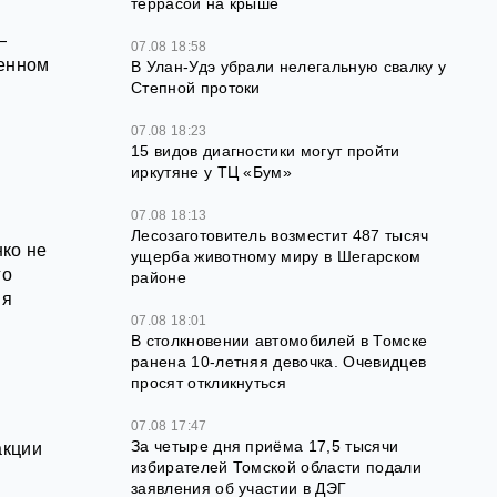
террасой на крыше
—
07.08 18:58
ценном
В Улан-Удэ убрали нелегальную свалку у
Степной протоки
07.08 18:23
15 видов диагностики могут пройти
иркутяне у ТЦ «Бум»
07.08 18:13
Лесозаготовитель возместит 487 тысяч
ко не
ущерба животному миру в Шегарском
го
районе
ия
07.08 18:01
В столкновении автомобилей в Томске
ранена 10-летняя девочка. Очевидцев
просят откликнуться
07.08 17:47
За четыре дня приёма 17,5 тысячи
акции
избирателей Томской области подали
заявления об участии в ДЭГ