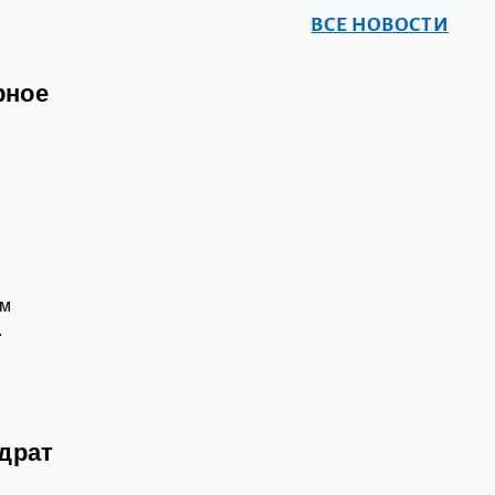
ВСЕ НОВОСТИ
рное
ым
.
драт