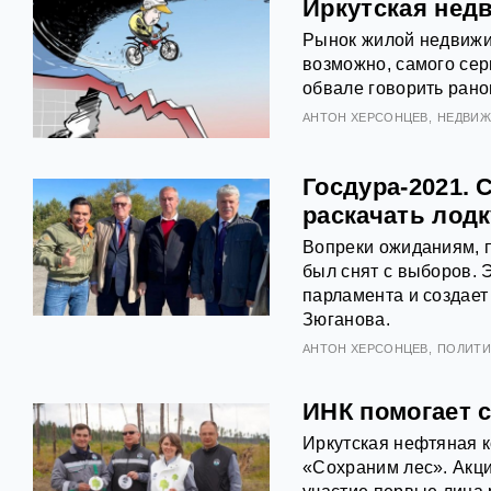
Иркутская нед
Рынок жилой недвижим
возможно, самого сер
обвале говорить рано
АНТOН ХЕРСОНЦЕВ
НЕДВИ
Госдура-2021. 
раскачать лод
Вопреки ожиданиям, 
был снят с выборов. 
парламента и создает
Зюганова.
АНТOН ХЕРСОНЦЕВ
ПОЛИТИ
ИНК помогает 
Иркутская нефтяная 
«Сохраним лес». Акци