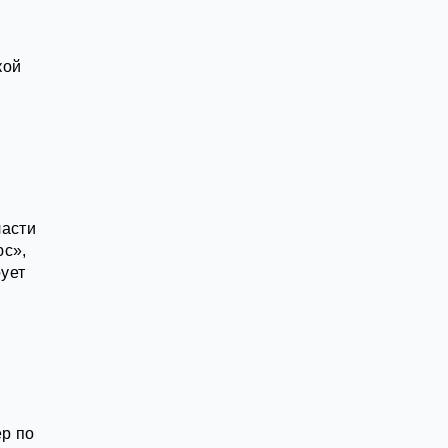
кой
ласти
юс»,
ует
р по