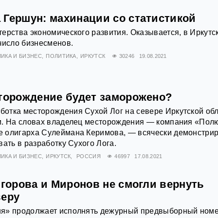
 Гершун: махинации со статистикой
ерства экономического развития. Оказывается, в Иркутс
число бизнесменов.
ИКА И БИЗНЕС
ПОЛИТИКА
ИРКУТСК
30246
19.08.2021
сторождение будет заморожено?
отка месторождения Сухой Лог на севере Иркутской об
м. На словах владелец месторождения — компания «Пол
 олигарха Сулеймана Керимова, — всячески демонстрир
вать в разработку Сухого Лога.
ИКА И БИЗНЕС
ИРКУТСК
РОССИЯ
46997
17.08.2021
Егорова и Миронов не смогли вернуть
веру
я» продолжает исполнять дежурный предвыборный номе