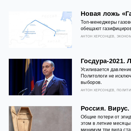
Новая ложь «Га
Топ-менеджеры газов
обещают газифицирова
АНТOН ХЕРСОНЦЕВ
ЭКОНОМ
Госдура-2021. 
Усиливается давление
Политологи не исключ
выборов.
АНТOН ХЕРСОНЦЕВ
ПОЛИТИ
Россия. Вирус.
Общие потери от эпи
этом в летние месяцы
минимум три вида ста