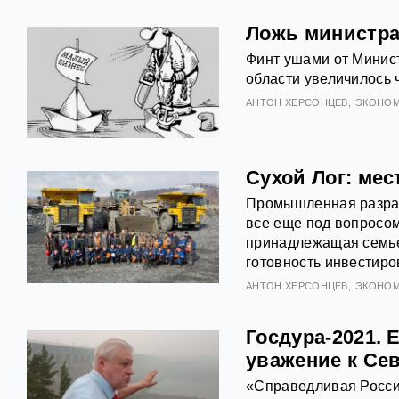
Ложь министра
Финт ушами от Минист
области увеличилось 
АНТOН ХЕРСОНЦЕВ
ЭКОНОМ
Сухой Лог: ме
Промышленная разраб
все еще под вопросо
принадлежащая семье
готовность инвестиро
АНТOН ХЕРСОНЦЕВ
ЭКОНОМ
Госдура-2021. 
уважение к Се
«Справедливая Росси