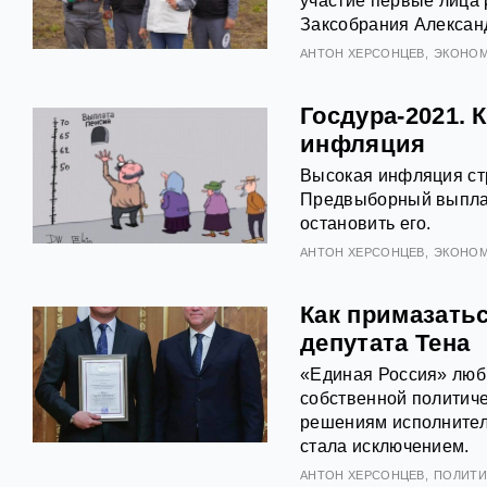
участие первые лица 
Заксобрания Алексан
АНТOН ХЕРСОНЦЕВ
ЭКОНОМ
Госдура-2021. 
инфляция
Высокая инфляция ст
Предвыборный выплат
остановить его.
АНТOН ХЕРСОНЦЕВ
ЭКОНОМ
Как примазатьс
депутата Тена
«Единая Россия» люб
собственной политиче
решениям исполнител
стала исключением.
АНТOН ХЕРСОНЦЕВ
ПОЛИТИ