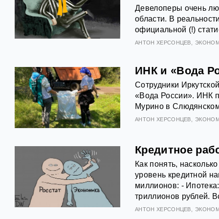
Девелоперы очень люб
области. В реальност
официальной (!) стат
АНТOН ХЕРСОНЦЕВ
ЭКОНОМ
ИНК и «Вода Р
Сотрудники Иркутской
«Вода России». ИНК п
Мурино в Слюдянском
АНТOН ХЕРСОНЦЕВ
ЭКОНОМ
Кредитное раб
Как понять, наскольк
уровень кредитной на
миллионов: - Ипотека:
триллионов рублей. В
АНТOН ХЕРСОНЦЕВ
ЭКОНОМ