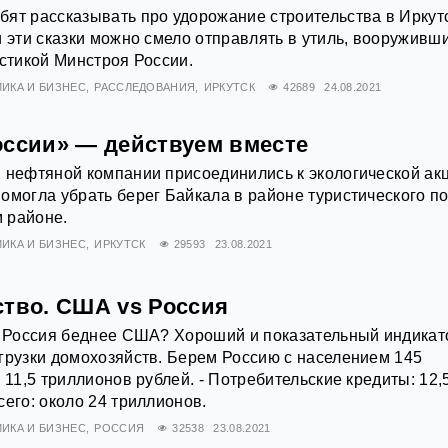
ят рассказывать про удорожание строительства в Иркут
и эти сказки можно смело отправлять в утиль, вооруживш
истикой Минстроя России.
ИКА И БИЗНЕС
РАССЛЕДОВАНИЯ
ИРКУТСК
42689
24.08.2021
оссии» — действуем вместе
 нефтяной компании присоединились к экологической ак
омогла убрать берег Байкала в районе туристического п
 районе.
ИКА И БИЗНЕС
ИРКУТСК
29593
23.08.2021
ство. США vs Россия
о Россия беднее США? Хороший и показательный индикат
грузки домохозяйств. Берем Россию с населением 145
 11,5 триллионов рублей. - Потребительские кредиты: 12,
сего: около 24 триллионов.
ИКА И БИЗНЕС
РОССИЯ
32538
23.08.2021