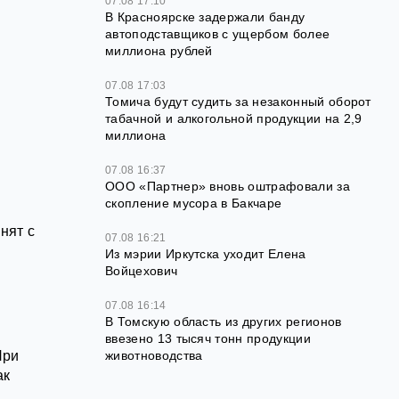
07.08 17:10
В Красноярске задержали банду
автоподставщиков с ущербом более
миллиона рублей
07.08 17:03
Томича будут судить за незаконный оборот
табачной и алкогольной продукции на 2,9
миллиона
07.08 16:37
ООО «Партнер» вновь оштрафовали за
скопление мусора в Бакчаре
нят с
07.08 16:21
Из мэрии Иркутска уходит Елена
Войцехович
07.08 16:14
В Томскую область из других регионов
ввезено 13 тысяч тонн продукции
животноводства
При
ак