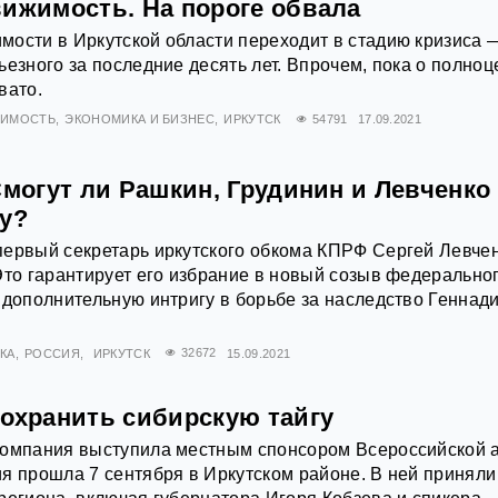
вижимость. На пороге обвала
ости в Иркутской области переходит в стадию кризиса 
ьезного за последние десять лет. Впрочем, пока о полно
вато.
ЖИМОСТЬ
ЭКОНОМИКА И БИЗНЕС
ИРКУТСК
54791
17.09.2021
Смогут ли Рашкин, Грудинин и Левченко
ку?
первый секретарь иркутского обкома КПРФ Сергей Левчен
Это гарантирует его избрание в новый созыв федерально
 дополнительную интригу в борьбе за наследство Геннад
КА
РОССИЯ
ИРКУТСК
32672
15.09.2021
сохранить сибирскую тайгу
компания выступила местным спонсором Всероссийской 
я прошла 7 сентября в Иркутском районе. В ней приняли