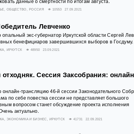
ковать данные о смертности по итогам августа.
ЬЕ
ОБЩЕСТВО
РОССИЯ
10553
27.09.2021
 Победитель Левченко
о опальный экс-губернатор Иркутской области Сергей Ле
лавных бенефициаров завершившихся выборов в Госдуму.
КА
ИРКУТСК
48950
23.09.2021
отходняк. Сессия Заксобрания: онлай
ю онлайн-трансляцию 46-й сессии Законодательного Соб
ама по себе повестка сессии не представляет большого
авным вопросом станет обсуждение проекта исполнения
Очень актуально.
КА
ЭКОНОМИКА И БИЗНЕС
ИРКУТСК
41731
22.09.2021