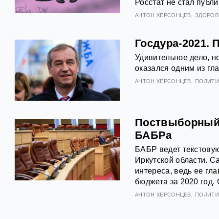
Росстат не стал публи
АНТOН ХЕРСОНЦЕВ
ЗДОРОВ
Госдура-2021.
Удивительное дело, н
оказался одним из г
АНТOН ХЕРСОНЦЕВ
ПОЛИТИ
Поствыборный 
БАБРа
БАБР ведет текстову
Иркутской области. С
интереса, ведь ее гл
бюджета за 2020 год. 
АНТOН ХЕРСОНЦЕВ
ПОЛИТИ