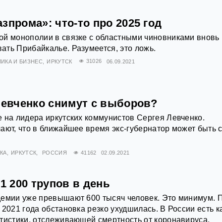
зпрома»: что-то про 2025 год
ой монополии в связке с областными чиновниками вновь
ть Прибайкалье. Разумеется, это ложь.
ИКА И БИЗНЕС
ИРКУТСК
31026
06.09.2021
Левченко снимут с выборов?
 на лидера иркутских коммунистов Сергея Левченко.
ают, что в ближайшее время экс-губернатор может быть с
КА
ИРКУТСК
РОССИЯ
41162
02.09.2021
 1 200 трупов в день
демии уже превышают 600 тысяч человек. Это минимум. 
 2021 года обстановка резко ухудшилась. В России есть к
тистики, отслеживающей смертность от коронавируса.