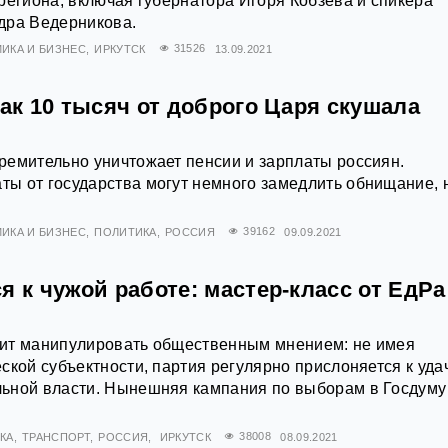
региона, включая губернатора Игоря Кобзева и спикера
дра Ведерникова.
ИКА И БИЗНЕС
ИРКУТСК
31526
13.09.2021
Как 10 тысяч от доброго Царя скушала
ремительно уничтожает пенсии и зарплаты россиян.
ы от государства могут немного замедлить обнищание, 
ИКА И БИЗНЕС
ПОЛИТИКА
РОССИЯ
39162
09.09.2021
я к чужой работе: мастер-класс от ЕдРа
ит манипулировать общественным мнением: не имея
ской субъектности, партия регулярно прислоняется к уд
ьной власти. Нынешняя кампания по выборам в Госдуму
КА
ТРАНСПОРТ
РОССИЯ
ИРКУТСК
38008
08.09.2021