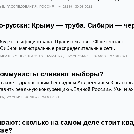
ЬЕ
РАССЛЕДОВАНИЯ
РОССИЯ
28189
30.08.2021
о-русски: Крыму — труба, Сибири — че
будет газифицирована. Правительство РФ не считает
 Сибири магистральные распределительные сети.
ИКА И БИЗНЕС
ИРКУТСК
БУРЯТИЯ
КРАСНОЯРСК
50605
27.08.2021
 Коммунисты сливают выборы?
о главе с дряхлеющим Геннадием Андреевичем Зюганов
тавить реальную конкуренцию «Единой России». Увы и ах
КА
РОССИЯ
38522
26.08.2021
вают: сколько на самом деле стоит ква
ске?