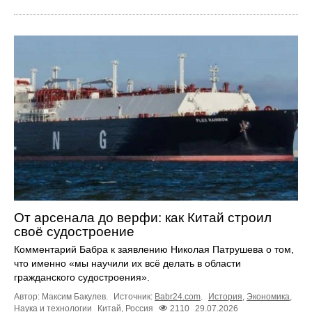
От арсенала до верфи: как Китай строил
своё судостроение
Комментарий Бабра к заявлению Николая Патрушева о том,
что именно «мы научили их всё делать в области
гражданского судостроения».
Автор: Максим Бакулев.
Источник:
Babr24.com
.
История
,
Экономика
,
Наука и технологии
Китай
,
Россия
2110
29.07.2026