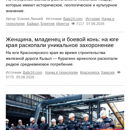
которые имеют историческое, геологическое и культурное
значение.
Автор: Есения Линней.
Источник:
Babr24.com
.
История
,
Наука и
технологии
Байкал
,
Бурятия
,
Иркутск
7117
07.06.2026
Женщина, младенец и боевой конь: на юге
края раскопали уникальное захоронение
На юге Красноярского края во время строительства
железной дороги Кызыл — Курагино археологи раскопали
редкое средневековое погребение.
Источник:
Babr24.com
.
Наука и технологии
Красноярск
,
Хакасия
5775
05.06.2026