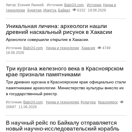
Автор: Есения Линней.
Источник:
Babr24.com
.
История
,
Наука и
технологии
Бурятия
,
Иркутск
,
Байкал
6152
19.06.2026
Уникальная личина: археологи нашли
древний наскальный рисунок в Хакасии
Археологи совершили открытие в Хакасии.
Источник:
Babr24.com
.
Наука и технологии
Хакасия
4749
16.06.2026
Три кургана железного века в Красноярском
крае признали памятниками
Три древних кургана в Красноярском крае официально стали
памятниками археологии. Министерство культуры внесло их
в государственный реестр.
Источник:
Babr24.com
.
Наука и технологии
,
Культура
Красноярск
20697
11.06.2026
В научный рейс по Байкалу отправляется
новый научно‑исследовательский корабль