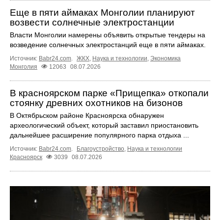
Еще в пяти аймаках Монголии планируют
возвести солнечные электростанции
Власти Монголии намерены объявить открытые тендеры на
возведение солнечных электростанций еще в пяти аймаках.
Источник:
Babr24.com
.
ЖКХ
,
Наука и технологии
,
Экономика
Монголия
12063
08.07.2026
В красноярском парке «Прищепка» откопали
стоянку древних охотников на бизонов
В Октябрьском районе Красноярска обнаружен
археологический объект, который заставил приостановить
дальнейшее расширение популярного парка отдыха ...
Источник:
Babr24.com
.
Благоустройство
,
Наука и технологии
Красноярск
3039
08.07.2026