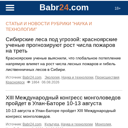
Babr
24
.com
18+
СТАТЬИ И НОВОСТИ РУБРИКИ "НАУКА И
ТЕХНОЛОГИИ"
Сибирские леса под угрозой: красноярские
ученые прогнозируют рост числа пожаров
на треть
Красноярские ученые выяснили, что глобальное потепление
напрямую влияет на рост числа лесных пожаров и гибель
лиственничных лесов в Сибири.
Источник:
Babr24.com
.
Экология
,
Наука и технологии
,
Происшествия
Красноярск
1864
06.08.2026
XIII Международный конгресс монголоведов
пройдет в Улан-Баторе 10-13 августа
10-13 августа в Улан-Баторе пройдет XIII Международный
конгресс монголоведов.
Источник:
Babr24.com
.
Культура
,
Наука и технологии
Монголия
,