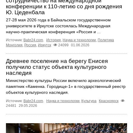
сотрудничество на международной
конференции к 110‑летию со дня рождения
Ю. Цеденбала
27-28 мая 2026 года в Байкальском государственном
университете в Иркутске состоялась Международная
научно‑практическая конференция «Россия и ...
Источник:
Babr24.com
.
История
,
Наука и технологии
,
Политика
Монголия
,
Россия
,
Иркутск
24099
01.06.2026
Древнее поселение на берегу Енисея
получило статус объекта культурного
наследия
Министерство культуры России включило археологический
памятник «Каменка. Городище-1» в государственный реестр
объектов культурного наследия.
Источник:
Babr24.com
.
Наука и технологии
,
Культура
Красноярск
24481
29.05.2026