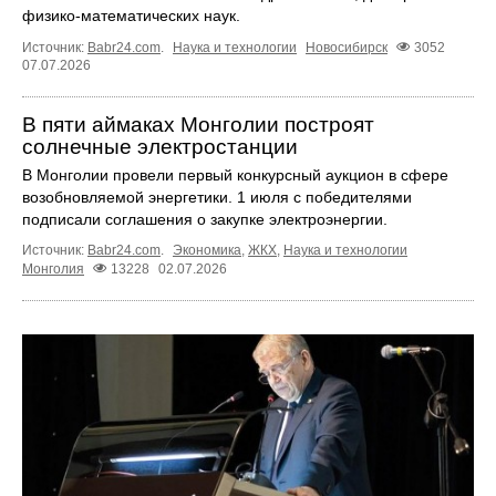
физико-математических наук.
Источник:
Babr24.com
.
Наука и технологии
Новосибирск
3052
07.07.2026
В пяти аймаках Монголии построят
солнечные электростанции
В Монголии провели первый конкурсный аукцион в сфере
возобновляемой энергетики. 1 июля с победителями
подписали соглашения о закупке электроэнергии.
Источник:
Babr24.com
.
Экономика
,
ЖКХ
,
Наука и технологии
Монголия
13228
02.07.2026