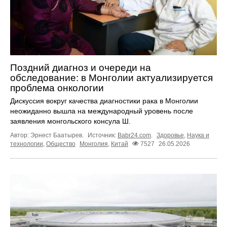
Поздний диагноз и очереди на
обследование: в Монголии актуализируется
проблема онкологии
Дискуссия вокруг качества диагностики рака в Монголии
неожиданно вышла на международный уровень после
заявления монгольского консула Ш.
Автор: Эрнест Баатырев.
Источник:
Babr24.com
.
Здоровье
,
Наука и
технологии
,
Общество
Монголия
,
Китай
7527
26.05.2026