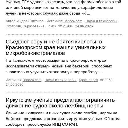
Учёным ТГУ удалось выяснить, что все формы облаков в той
или иной мере влияют на количество ультрафиолетовых
лучей, в некоторых случаях даже сводя их ...
Автор: Андрей Тихонов.
Источник:
Babr24.com
.
Наука и технологии
,
Экология
,
Образование
Томск
21904
24.06.2026
Съедают серу и не боятся кислоты: в
Красноярском крае нашли уникальных
микробов-экстремалов
На Талнахском месторождении в Красноярском крае
исследователи открыли новый вид бактерий, способных
значительно улучшить экологичную переработку ...
Источник:
Babr24.com
.
Наука и технологии
Красноярск
3958
24.06.2026
Иркутские учёные предлагают ограничить
движение судов около лежбищ нерпы
Движение «хивусов» и иных судов около лежбищ нерпы на
Байкале предложили ограничить иркутские учёные. Об этом
сообщает пресс‑служба ИНЦ СО РАН.