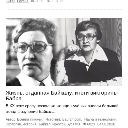
Китай
,
Россия
3039
04.08.2026
Жизнь, отданная Байкалу: итоги викторины
Бабра
В XX веке сразу несколько женщин-учёных внесли большой
вклад в изучение Байкала.
Автор: Есения Линней.
Источник:
Babr24.com
.
Наука и технологии
,
Экология
,
История
Байкал
,
Иркутск
,
Бурятия
6023
04.08.2026