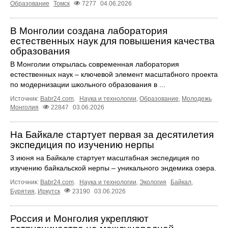
Образование
Томск
7277
04.06.2026
В Монголии создана лаборатория
естественных наук для повышения качества
образования
В Монголии открылась современная лаборатория
естественных наук – ключевой элемент масштабного проекта
по модернизации школьного образования в ...
Источник:
Babr24.com
.
Наука и технологии
,
Образование
,
Молодежь
Монголия
22847
03.06.2026
На Байкале стартует первая за десятилетия
экспедиция по изучению нерпы
3 июня на Байкале стартует масштабная экспедиция по
изучению байкальской нерпы – уникального эндемика озера.
Источник:
Babr24.com
.
Наука и технологии
,
Экология
Байкал
,
Бурятия
,
Иркутск
23190
03.06.2026
Россия и Монголия укрепляют