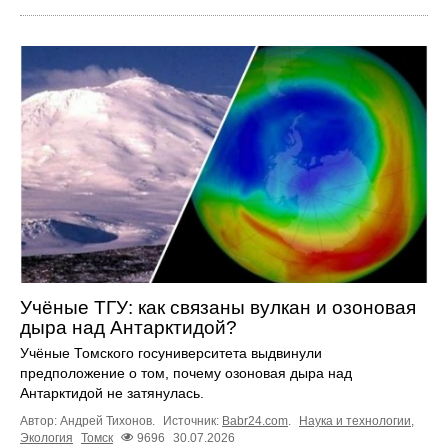
Учёные ТГУ: как связаны вулкан и озоновая
дыра над Антарктидой?
Учёные Томского госуниверситета выдвинули
предположение о том, почему озоновая дыра над
Антарктидой не затянулась.
Автор: Андрей Тихонов.
Источник:
Babr24.com
.
Наука и технологии
,
Экология
Томск
9696
30.07.2026