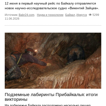
12 июня в первый научный рейс по Байкалу отправляется
новое научно‑исследовательское судно «Викентий Зайцев».
Источник:
Babr24.com
.
Наука и технологии
Байкал
,
Иркутск
5299
11.06.2026
Подземные лабиринты Прибайкалья: итоги
викторины
На побережье Байкала расположено несколько пещер,