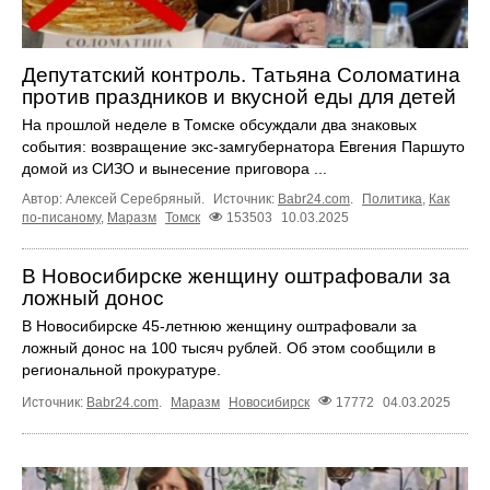
Депутатский контроль. Татьяна Соломатина
против праздников и вкусной еды для детей
На прошлой неделе в Томске обсуждали два знаковых
события: возвращение экс-замгубернатора Евгения Паршуто
домой из СИЗО и вынесение приговора ...
Автор: Алексей Серебряный.
Источник:
Babr24.com
.
Политика
,
Как
по-писаному
,
Маразм
Томск
153503
10.03.2025
В Новосибирске женщину оштрафовали за
ложный донос
В Новосибирске 45-летнюю женщину оштрафовали за
ложный донос на 100 тысяч рублей. Об этом сообщили в
региональной прокуратуре.
Источник:
Babr24.com
.
Маразм
Новосибирск
17772
04.03.2025