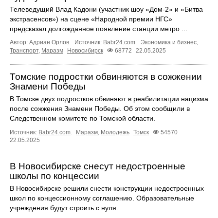
Телеведущий Влад Кадони (участник шоу «Дом-2» и «Битва
экстрасенсов») на сцене «Народной премии НГС»
предсказал долгожданное появление станции метро ...
Автор: Адриан Орлов.
Источник:
Babr24.com
.
Экономика и бизнес
,
Транспорт
,
Маразм
Новосибирск
68772
22.05.2025
Томские подростки обвиняются в сожжении
Знамени Победы
В Томске двух подростков обвиняют в реабилитации нацизма
после сожжения Знамени Победы. Об этом сообщили в
Следственном комитете по Томской области.
Источник:
Babr24.com
.
Маразм
,
Молодежь
Томск
54570
22.05.2025
В Новосибирске снесут недостроенные
школы по концессии
В Новосибирске решили снести конструкции недостроенных
школ по концессионному соглашению. Образовательные
учреждения будут строить с нуля.