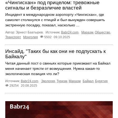
«Чингисхан» под прицелом: тревожные
сигналы и безразличие властей
Инцидент в международном аэропорту «Чингисхан», где
самолет столкнулся с птицей и был вынужден совершить
экстренную посадку, показал, насколько ...
Автор: Эрнест Баатырев.
Источник:
Babr24.com
.
Маразм
,
Общество
,
Транспорт
Монголия
5502
09.10.2025
Инсайд. "Таких бы как они не подпускать к
Байкалу"
Читая данный пост о свиньях которые приезжают на Байкал
меня начинает трясти от возмущения. Нужна какая-то
экологическая позиция что ли?
Источник:
Babr24.com
.
Экология
,
Туризм
,
Маразм
Байкал
,
Бурятия
29254
20.08.2025