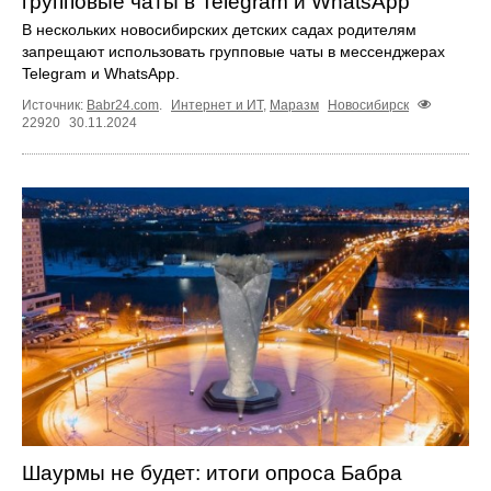
групповые чаты в Telegram и WhatsApp
В нескольких новосибирских детских садах родителям
запрещают использовать групповые чаты в мессенджерах
Telegram и WhatsApp.
Источник:
Babr24.com
.
Интернет и ИТ
,
Маразм
Новосибирск
22920
30.11.2024
Шаурмы не будет: итоги опроса Бабра