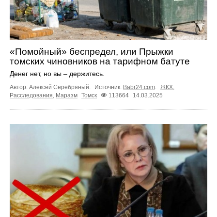
«Помойный» беспредел, или Прыжки
томских чиновников на тарифном батуте
Денег нет, но вы – держитесь.
Автор: Алексей Серебряный.
Источник:
Babr24.com
.
ЖКХ
,
Расследования
,
Маразм
Томск
113664
14.03.2025