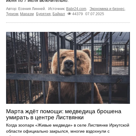
июня по 7 июля включительно.
Автор: Есения Линней.
Источник:
Babr24.com
.
Экономика и бизнес
,
Туризм
,
Маразм
Бурятия
,
Байкал
44379
07.07.2025
Марта ждёт помощи: медведица брошена
умирать в центре Листвянки
Когда зоопарк «Живые медведи» в селе Листвянке Иркутской
области официально закрылся, многие вздохнули с