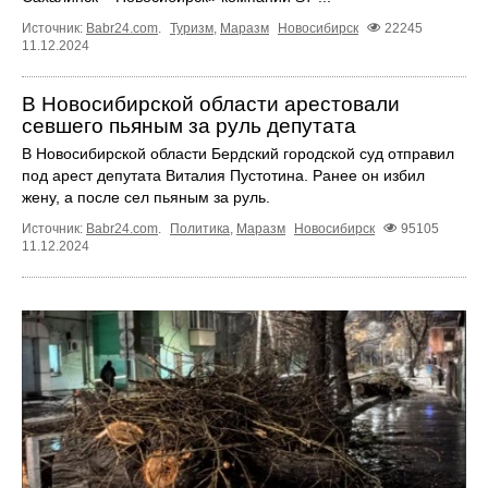
Источник:
Babr24.com
.
Туризм
,
Маразм
Новосибирск
22245
11.12.2024
В Новосибирской области арестовали
севшего пьяным за руль депутата
В Новосибирской области Бердский городской суд отправил
под арест депутата Виталия Пустотина. Ранее он избил
жену, а после сел пьяным за руль.
Источник:
Babr24.com
.
Политика
,
Маразм
Новосибирск
95105
11.12.2024