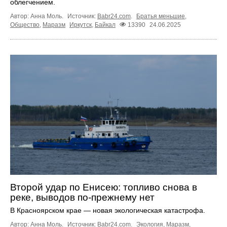
облегчением.
Автор: Анна Моль.
Источник:
Babr24.com
.
Братья меньшие
,
Общество
,
Маразм
Иркутск
,
Байкал
13390
24.06.2025
Второй удар по Енисею: топливо снова в
реке, выводов по-прежнему нет
В Красноярском крае — новая экологическая катастрофа.
Автор: Анна Моль.
Источник:
Babr24.com
.
Экология
,
Маразм
,