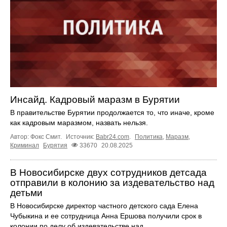
Инсайд. Кадровый маразм в Бурятии
В правительстве Бурятии продолжается то, что иначе, кроме
как кадровым маразмом, назвать нельзя.
Автор: Фокс Смит.
Источник:
Babr24.com
.
Политика
,
Маразм
,
Криминал
Бурятия
33670
20.08.2025
В Новосибирске двух сотрудников детсада
отправили в колонию за издевательство над
детьми
В Новосибирске директор частного детского сада Елена
Чубыкина и ее сотрудница Анна Ершова получили срок в
колонии по делу об издевательстве над ...