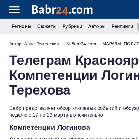
Babr
24
.com
Регионы
Сюжеты
Рубрики
Авторы
Рейтинги
Анна Роменская
©
Babr24.com
МАРАЗМ
ПОЛИ
Телеграм Краснояр
Компетенции Логин
Терехова
Бабр представляет обзор ключевых событий и обсуж
неделю с 17 по 23 марта включительно.
Компетенции Логинова
Красноярская медийная общественность усомнилась 