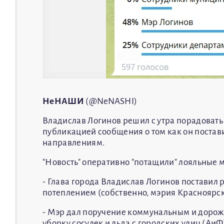
НеНАШИ
(@NeNASHI)
Владислав Логинов решил с утра порадовать
публикацией сообщения о том как он поста
направлениям.
"Новость" оперативно "потащили" лояльные 
- Глава города Владислав Логинов поставил 
потеплением (собственно, мэрия Красноярс
- Мэр дал поручение коммунальным и дорож
уборку сосулек и льда с городских улиц (АиФ