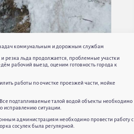
д задач коммунальным и дорожным службам
 и резка льда продолжается, проблемные участки
едём рабочий выезд, оценим готовность города к
илить работы по очистке проезжей части, мойке
 Все подтапливаемые талой водой объекты необходимо
по исправлению ситуации.
айонным администрациям необходимо провести работу с
орка сосулек была регулярной.