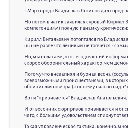
- Мэр города Владислав Логинов дал городс
Но потом в чатик заявился суровый Кирилл 
компетенциям) полную панамку критических
Кирилл Витальевич потоптался по Владислав
нынче разве что ленивый не топчется - самы
Но, мы полагаем, что сегодняшний информа
скорее оборонительный характер, чем демо
Потому что внезапная и бурная весна (сосуль
всевозможными происшествиями, в которых 
обвинит лично мэра (а оно ему сильно надо? 
Вот и "прививается" Владислав Анатольевич
И от весенних сюрпризов прививается и от 
чего, с большим удовольствием спихнут отве
Такая управленческая тактика, конечно, мн