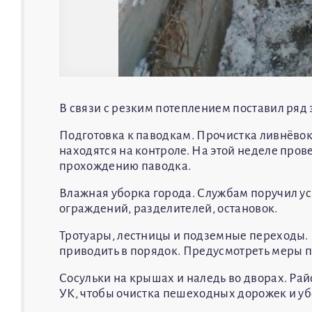
В связи с резким потеплением поставил ря
Подготовка к паводкам. Прочистка ливнёвок
находятся на контроле. На этой неделе пров
прохождению паводка.
Влажная уборка города. Службам поручил ус
ограждений, разделителей, остановок.
Тротуары, лестницы и подземные переходы.
приводить в порядок. Предусмотреть меры 
Сосульки на крышах и наледь во дворах. Р
УК, чтобы очистка пешеходных дорожек и уб