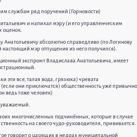
ким службам ряд поручений (Горновости)
Витальевич и напихал мэру (и его управленческим
 оценок.
у Анатольевичу абсолютно справедливо (по Логинову
й настоящий мэр отпущения из него получился).
ционный экспромт Владислава Анатольевича, имеет
нстрационный.
ки эти все, талая вода, грязюка) чревата
(если они приключатся) общественность уже привычн
он ведь тоже человек)
, уважаемый.
своих многочисленных подчинённых, которые в случае
тственность на своего чудо-руководителя, прививается.
огое говорит о царящих в недрах муниципальной