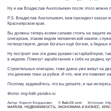
Ну и как Владислав Анатольевич после этого можно 
P.S. Владислав Анатольевич, вам президент оказал 
Красноярском крае.
Вы должны теперь всеми силами стоять на защите ин
олигархам, этаким видом человеческой накипи, служ
потворствуете, делая богатых ещё богаче, а бедных 
Ну построят они эти дома руками гастарбайтеров, так
в неделю. Повезут заработанное к себе на родину, к
Строительные олигархи, тоже давно уже живут на две
эти денежки тоже за рубеж. И что, чем это поможет 
Поэтому, задумайтесь, что вы делаете, и чьи интерес
Фото: img-fotki.yandex.ru
Кирилл Богданович
©
Babr24.com
Источник: http
МАРАЗМ
НЕДВИЖИМОСТЬ
ЭКОНОМИКА И БИЗНЕС
КРА