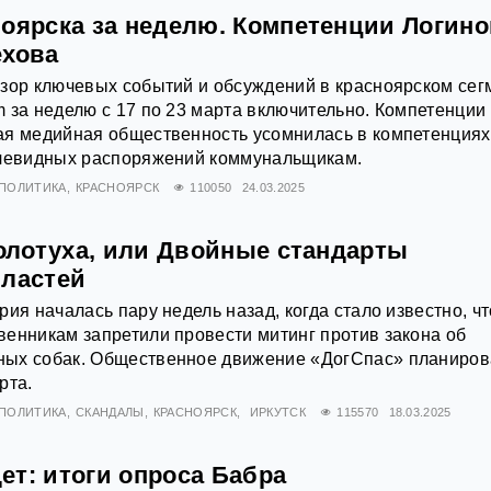
ноярска за неделю. Компетенции Логино
ехова
зор ключевых событий и обсуждений в красноярском сег
 за неделю с 17 по 23 марта включительно. Компетенции
ая медийная общественность усомнилась в компетенциях
очевидных распоряжений коммунальщикам.
ПОЛИТИКА
КРАСНОЯРСК
110050
24.03.2025
золотуха, или Двойные стандарты
властей
ия началась пару недель назад, когда стало известно, чт
енникам запретили провести митинг против закона об
ых собак. Общественное движение «ДогСпас» планиро
рта.
ПОЛИТИКА
СКАНДАЛЫ
КРАСНОЯРСК
ИРКУТСК
115570
18.03.2025
ет: итоги опроса Бабра