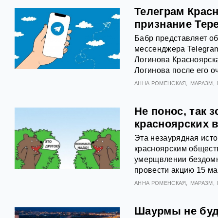
Телеграм Крас
признание Тер
Бабр представляет об
мессенджера Telegram
Логинова Красноярск
Логинова после его 
АННА РОМЕНСКАЯ
МАРАЗМ
Не понос, так 
красноярских 
Эта незаурядная истор
красноярским обществ
умерщвлении бездомн
провести акцию 15 ма
АННА РОМЕНСКАЯ
МАРАЗМ
Шаурмы не буд