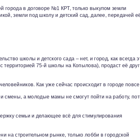
й города в договоре №1 КРТ, только выкупом земли
ой, земли под школу и детский сад, далее, передачей е
ьство школы и детского сада – нет, и город, как всегда э
о с территорией 75-й школы на Копылова), продаст её дру
 человейников. Как уже сейчас происходит в городе повс
ри смены, а молодые мамы не смогут пойти на работу, пот
ддержку семьи и делающее всё для стимулирования
ени на строительном рынке, только лобби в городской