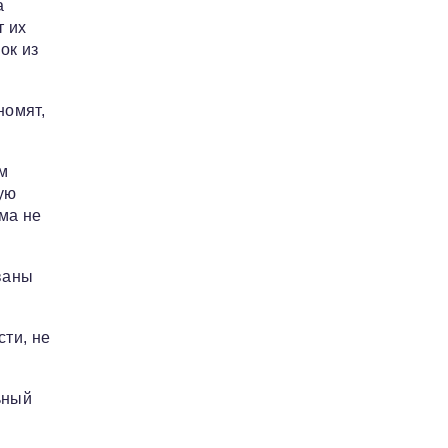
а
т их
ок из
номят,
ям
бую
ма не
ваны
сти, не
ьный