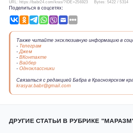
URL: https://babr24.com/kras/?IDE=256923
Bytes: 5422 / 5314
Поделиться в соцсетях:
Также читайте эксклюзивную информацию в соц
-
Телеграм
-
Джем
-
ВКонтакте
-
Вайбер
-
Одноклассники
Связаться с редакцией Бабра в Красноярском кра
krasyar.babr@gmail.com
ДРУГИЕ СТАТЬИ В РУБРИКЕ "МАРАЗМ