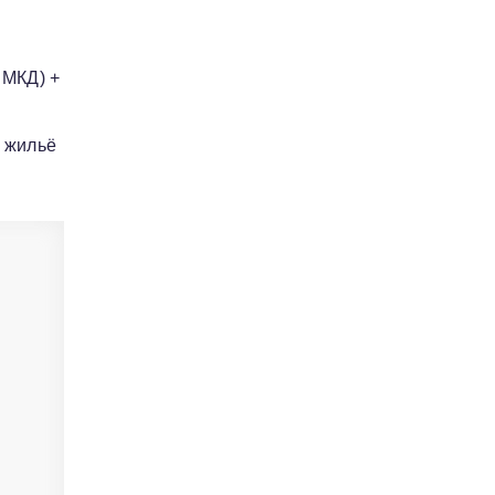
 МКД) +
е жильё