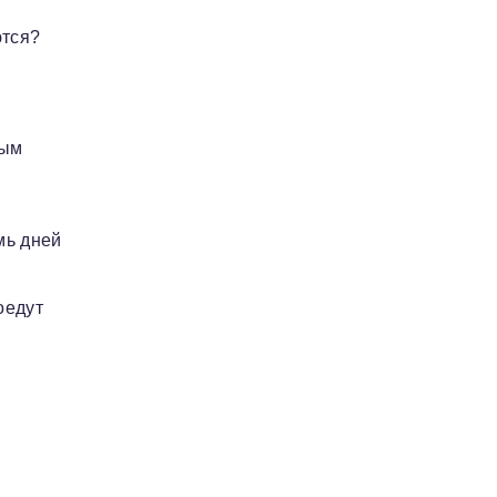
ются?
ным
мь дней
оедут