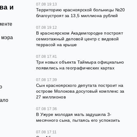
07.08 19:13
ва и
Территорию красноярской больницы №20
благоустроят за 13,5 миллиона рублей
менте
07.08 19:12
В красноярском Академгородке построят
 мэра
семиэтажный деловой центр с видовой
террасой на крыше
07.08 17:41
Три новых объекта Таймыра официально
появились на географических картах
07.08 17:39
Сын красноярского депутата построит на
о
острове Молокова досуговый комплекс за
27 миллионов
вало
07.08 17:36
В Ужуре молодая мать задушила 3-
месячного сына, пытаясь его успокоить
07.08 17:11