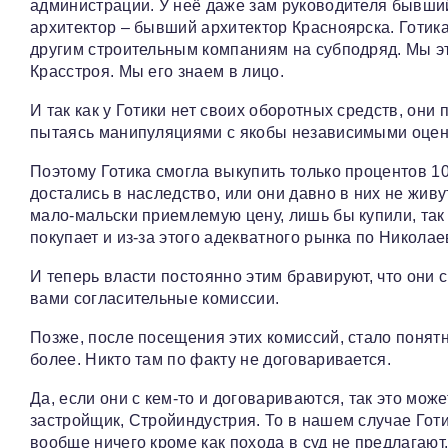
администрации. У неё даже зам руководителя бывший
архитектор – бывший архитектор Красноярска. Готика
другим строительным компаниям на субподряд. Мы эту
Красстроя. Мы его знаем в лицо.
И так как у Готики нет своих оборотных средств, они
пытаясь манипуляциями с якобы независимыми оцен
Поэтому Готика смогла выкупить только процентов 10-
достались в наследство, или они давно в них не живу
мало-мальски приемлемую цену, лишь бы купили, так 
покупает и из-за этого адекватного рынка по Николаев
И теперь власти постоянно этим бравируют, что они
вами согласительные комиссии.
Позже, после посещения этих комиссий, стало понятн
более. Никто там по факту не договаривается.
Да, если они с кем-то и договариваются, так это мо
застройщик, Стройиндустрия. То в нашем случае Гот
вообще ничего кроме как похода в суд не предлагают