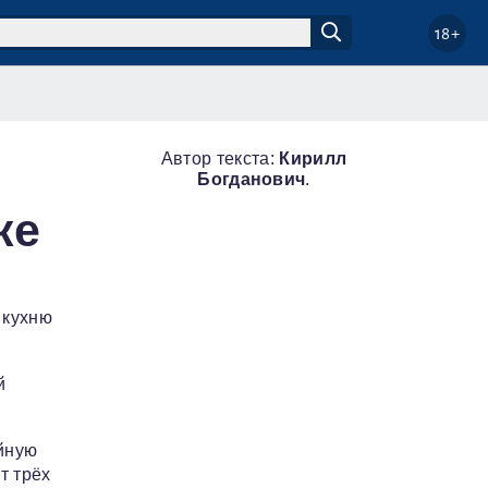
18+
Автор текста:
Кирилл
Богданович
.
ке
 кухню
й
ойную
т трёх