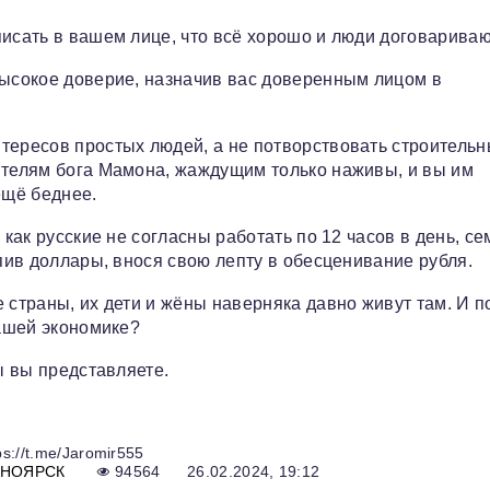
писать в вашем лице, что всё хорошо и люди договарива
высокое доверие, назначив вас доверенным лицом в
тересов простых людей, а не потворствовать строитель
ителям бога Мамона, жаждущим только наживы, и вы им
ещё беднее.
 как русские не согласны работать по 12 часов в день, се
упив доллары, внося свою лепту в обесценивание рубля.
 страны, их дети и жëны наверняка давно живут там. И п
нашей экономике?
ы вы представляете.
s://t.me/Jaromir555
СНОЯРСК
94564
26.02.2024, 19:12