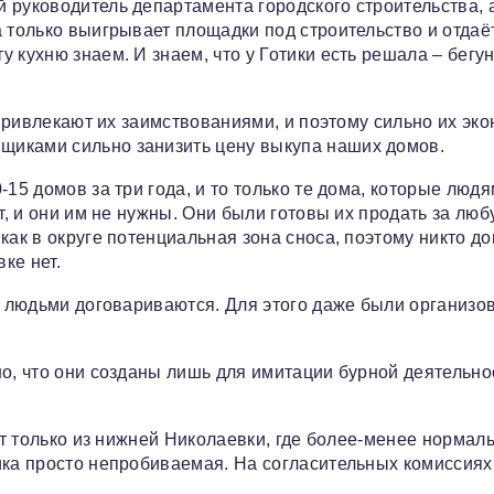
 руководитель департамента городского строительства, 
 только выигрывает площадки под строительство и отдаë
 кухню знаем. И знаем, что у Готики есть решала – бегун
 привлекают их заимствованиями, и поэтому сильно их эко
щиками сильно занизить цену выкупа наших домов.
15 домов за три года, и то только те дома, которые люд
т, и они им не нужны. Они были готовы их продать за лю
как в округе потенциальная зона сноса, поэтому никто до
ке нет.
 с людьми договариваются. Для этого даже были организо
о, что они созданы лишь для имитации бурной деятельно
жет только из нижней Николаевки, где более-менее нормал
ика просто непробиваемая. На согласительных комиссиях
.