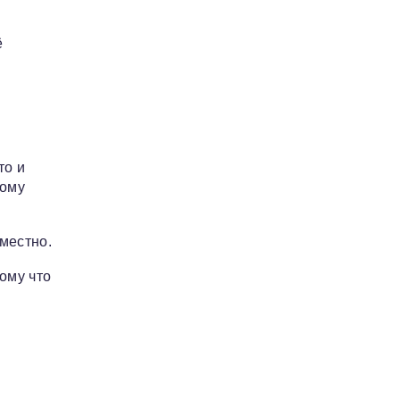
ё
то и
гому
еместно.
ому что