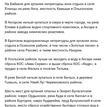
На Байкале для купания непригодны зона отдыха в селе
Еланцы на реке Анга, местность Камыши в Ольхонском
районе.
В Ангарске нельзя купаться в озере в черте города, на реке
Еловке в районе водно‑спортивного комплекса, в Ангаре в
районе завода химических реактивов.
В Братском водохранилище непригодны для купания зоны
отдыха в Осинском районе, в том числе «Золотые пески» в
районе села Рассвет, а также местность Нукурик.
В Усольском районе лучше не заходить в воду в Ангаре ниже
сброса КОС «Аква Сервис» и выше сброса КОС «Кедр», в
прудах в селе Мальта и посёлке Тельма.
В реке Белой нельзя купаться в селе Бельск, в деревне
Гымыль, в селе Узкий Луг Черемховского района.
Шесть мест для купания опасны в Эхирит‑Булагатском
районе: озеро Ордынское, река Куда в селе Капсал и в
районе Буртурок, озеро Кударейка, пруд Булусинский в селе
Булуса, место сброса хозяйственно‑бытовых сточных вод в