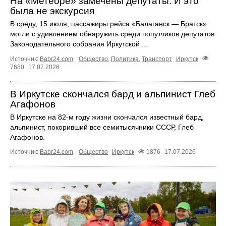
На «Метеоре» замечены депутаты. И это
была не экскурсия
В среду, 15 июля, пассажиры рейса «Балаганск — Братск»
могли с удивлением обнаружить среди попутчиков депутатов
Законодательного собрания Иркутской ...
Источник:
Babr24.com
.
Общество
,
Политика
,
Транспорт
Иркутск
7680
17.07.2026
В Иркутске скончался бард и альпинист Глеб
Агафонов
В Иркутске на 82‑м году жизни скончался известный бард,
альпинист, покоривший все семитысячники СССР, Глеб
Агафонов.
Источник:
Babr24.com
.
Общество
Иркутск
1876
17.07.2026