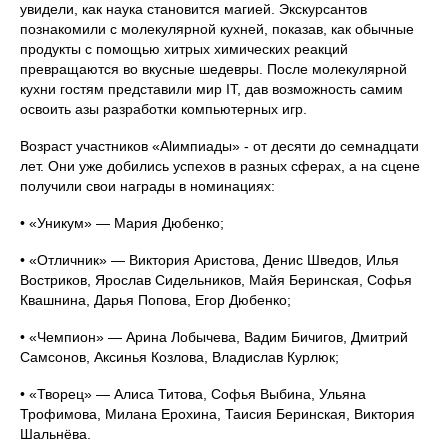
увидели, как наука становится магией. Экскурсантов
познакомили с молекулярной кухней, показав, как обычные
продукты с помощью хитрых химических реакций
превращаются во вкусные шедевры. После молекулярной
кухни гостям представили мир IT, дав возможность самим
освоить азы разработки компьютерных игр.
Возраст участников «Alимпиады» - от десяти до семнадцати
лет. Они уже добились успехов в разных сферах, а на сцене
получили свои награды в номинациях:
• «Уникум» — Мария Дюбенко;
• «Отличник» — Виктория Аристова, Денис Шведов, Илья
Востриков, Ярослав Сидельников, Майя Беринская, Софья
Квашнина, Дарья Попова, Егор Дюбенко;
• «Чемпион» — Арина Лобычева, Вадим Бичигов, Дмитрий
Самсонов, Аксинья Козлова, Владислав Курлюк;
• «Творец» — Алиса Титова, Софья Выбина, Ульяна
Трофимова, Милана Ерохина, Таисия Беринская, Виктория
Шальнёва.