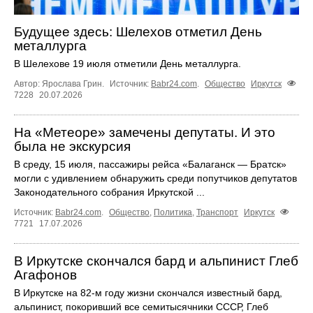
Будущее здесь: Шелехов отметил День
металлурга
В Шелехове 19 июля отметили День металлурга.
Автор: Ярослава Грин.
Источник:
Babr24.com
.
Общество
Иркутск
7228
20.07.2026
На «Метеоре» замечены депутаты. И это
была не экскурсия
В среду, 15 июля, пассажиры рейса «Балаганск — Братск»
могли с удивлением обнаружить среди попутчиков депутатов
Законодательного собрания Иркутской ...
Источник:
Babr24.com
.
Общество
,
Политика
,
Транспорт
Иркутск
7721
17.07.2026
В Иркутске скончался бард и альпинист Глеб
Агафонов
В Иркутске на 82‑м году жизни скончался известный бард,
альпинист, покоривший все семитысячники СССР, Глеб