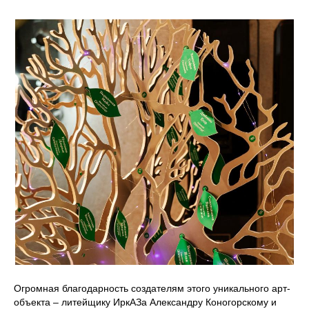
Огромная благодарность создателям этого уникального арт-
объекта – литейщику ИркАЗа Александру Коногорскому и