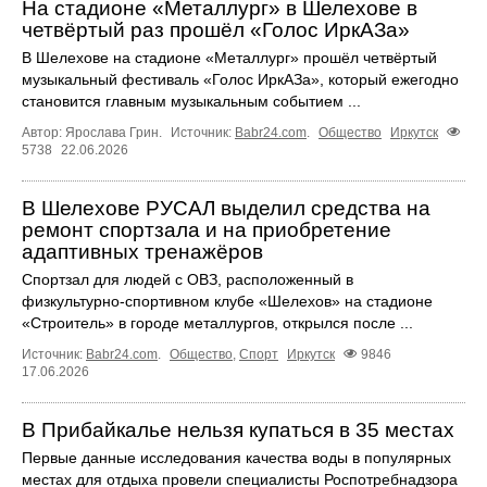
На стадионе «Металлург» в Шелехове в
четвёртый раз прошёл «Голос ИркАЗа»
В Шелехове на стадионе «Металлург» прошёл четвёртый
музыкальный фестиваль «Голос ИркАЗа», который ежегодно
становится главным музыкальным событием ...
Автор: Ярослава Грин.
Источник:
Babr24.com
.
Общество
Иркутск
5738
22.06.2026
В Шелехове РУСАЛ выделил средства на
ремонт спортзала и на приобретение
адаптивных тренажёров
Спортзал для людей с ОВЗ, расположенный в
физкультурно‑спортивном клубе «Шелехов» на стадионе
«Строитель» в городе металлургов, открылся после ...
Источник:
Babr24.com
.
Общество
,
Спорт
Иркутск
9846
17.06.2026
В Прибайкалье нельзя купаться в 35 местах
Первые данные исследования качества воды в популярных
местах для отдыха провели специалисты Роспотребнадзора