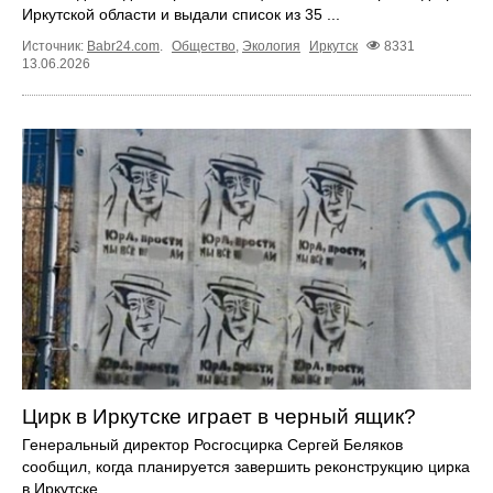
Иркутской области и выдали список из 35 ...
Источник:
Babr24.com
.
Общество
,
Экология
Иркутск
8331
13.06.2026
Цирк в Иркутске играет в черный ящик?
Генеральный директор Росгосцирка Сергей Беляков
сообщил, когда планируется завершить реконструкцию цирка
в Иркутске.