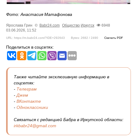
Фото: Анастасия Матафонова
Ярослава Грин
©
Babr24.com
Общество
Иркутск
6948
03.06.2026, 11:52
URL: https://m.babr24.com/?IDE=292643
Bytes: 2682 / 2490
Скачать PDF
Поделиться в соцсетях:
Также читайте эксклюзивную информацию в
соцсетях:
-
Телеграм
-
Джем
-
ВКонтакте
-
Одноклассники
Связаться с редакцией Бабра в Иркутской области:
irkbabr24@gmail.com