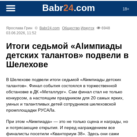
Babr
24
.com
18+
Ярослава Грин
©
Babr24.com
Общество
Иркутск
6948
03.06.2026, 11:52
Итоги седьмой «Alимпиады
детских талантов» подвели в
Шелехове
В Шелехове подвели итоги седьмой «Alимпиады детских
талантов». Финал события состоялся в торжественной
обстановке в ДК «Металлург». Сам финал стал не только
конкурсом, а настоящим праздником для 20 самых ярких,
умных и талантливых детей сотрудников шелеховской
промплощадки РУСАЛа.
При этом «Alимпиада» — это не только сцена и награды, но
и потрясающие открытия. И перед награждением все
финалисты посетили «Кванториум 38». Здесь они сами