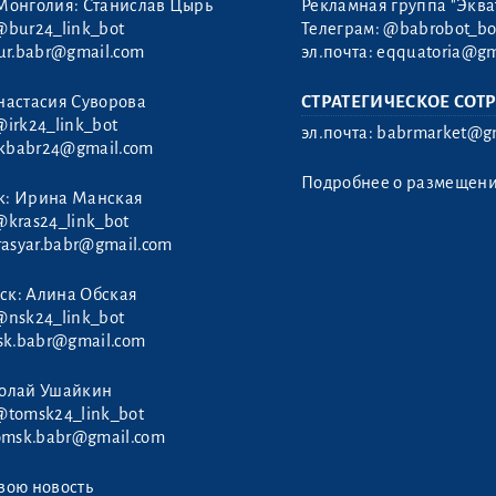
Монголия: Станислав Цырь
Рекламная группа "Эква
@bur24_link_bot
Телеграм:
@babrobot_bo
ur.babr@gmail.com
эл.почта:
eqquatoria@gm
настасия Суворова
СТРАТЕГИЧЕСКОЕ СОТ
@irk24_link_bot
эл.почта:
babrmarket@gm
rkbabr24@gmail.com
Подробнее о размещен
к: Ирина Манская
@kras24_link_bot
rasyar.babr@gmail.com
ск: Алина Обская
@nsk24_link_bot
sk.babr@gmail.com
колай Ушайкин
@tomsk24_link_bot
omsk.babr@gmail.com
вою новость