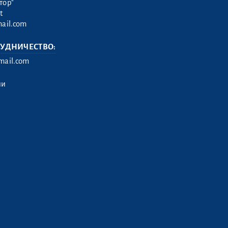
тор"
t
ail.com
РУДНИЧЕСТВО:
ail.com
ии