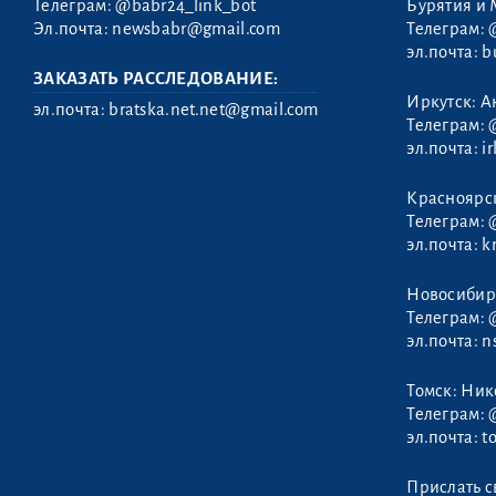
Телеграм:
@babr24_link_bot
Бурятия и 
Эл.почта:
newsbabr@gmail.com
Телеграм:
эл.почта:
b
ЗАКАЗАТЬ РАССЛЕДОВАНИЕ:
Иркутск: А
эл.почта:
bratska.net.net@gmail.com
Телеграм:
эл.почта:
i
Красноярс
Телеграм:
эл.почта:
k
Новосибир
Телеграм:
эл.почта:
n
Томск: Ни
Телеграм:
эл.почта:
t
Прислать с