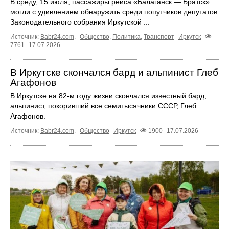
В среду, 15 июля, пассажиры рейса «Балаганск — Братск»
могли с удивлением обнаружить среди попутчиков депутатов
Законодательного собрания Иркутской ...
Источник:
Babr24.com
.
Общество
,
Политика
,
Транспорт
Иркутск
7761
17.07.2026
В Иркутске скончался бард и альпинист Глеб
Агафонов
В Иркутске на 82‑м году жизни скончался известный бард,
альпинист, покоривший все семитысячники СССР, Глеб
Агафонов.
Источник:
Babr24.com
.
Общество
Иркутск
1900
17.07.2026