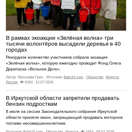
В рамках экоакции «Зелёная волна» три
тысячи волонтёров высадили деревья в 40
городах
Рекордное количество участников собрала экоакция
«Зелёная волна», которую ежегодно проводит Фонд Олега
Дерипаска «Вольное Дело».
Автор: Ярослава Грин.
Источник:
Babr24.com
.
Общество
Иркутск
,
Россия
8360
15.07.2026
В Иркутской области запретили продавать
бензин подросткам
8 июля на сессии Законодательного собрания Иркутской
области приняли закон, запрещающий продавать моторное
топливо несовершеннолетним.
Источник:
Babr24.com
.
Общество
Иркутск
1654
08.07.2026