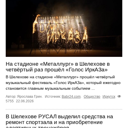
На стадионе «Металлург» в Шелехове в
четвёртый раз прошёл «Голос ИркАЗа»
В Шелехове на стадионе «Металлург» прошёл четвёртый
музыкальный фестиваль «Голос ИркАЗа», который ежегодно
становится главным музыкальным событием ...
Автор: Ярослава Грин.
Источник:
Babr24.com
.
Общество
Иркутск
5755
22.06.2026
В Шелехове РУСАЛ выделил средства на
ремонт спортзала и на приобретение
адаптивных тренажёров