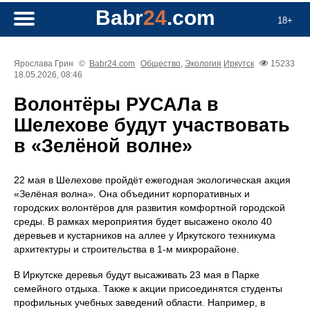
Babr
24
.com
18+
Ярослава Грин
©
Babr24.com
Общество
,
Экология
Иркутск
15233
18.05.2026, 08:46
Волонтёры РУСАЛа в
Шелехове будут участвовать
в «Зелёной волне»
22 мая в Шелехове пройдёт ежегодная экологическая акция
«Зелёная волна». Она объединит корпоративных и
городских волонтёров для развития комфортной городской
среды. В рамках мероприятия будет высажено около 40
деревьев и кустарников на аллее у Иркутского техникума
архитектуры и строительства в 1‑м микрорайоне.
В Иркутске деревья будут высаживать 23 мая в Парке
семейного отдыха. Также к акции присоединятся студенты
профильных учебных заведений области. Например, в