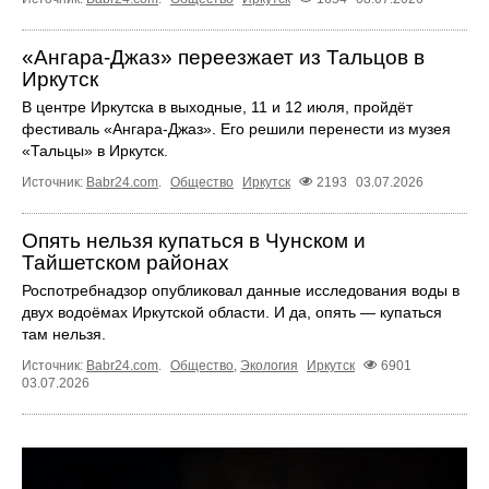
«Ангара‑Джаз» переезжает из Тальцов в
Иркутск
В центре Иркутска в выходные, 11 и 12 июля, пройдёт
фестиваль «Ангара‑Джаз». Его решили перенести из музея
«Тальцы» в Иркутск.
Источник:
Babr24.com
.
Общество
Иркутск
2193
03.07.2026
Опять нельзя купаться в Чунском и
Тайшетском районах
Роспотребнадзор опубликовал данные исследования воды в
двух водоёмах Иркутской области. И да, опять — купаться
там нельзя.
Источник:
Babr24.com
.
Общество
,
Экология
Иркутск
6901
03.07.2026