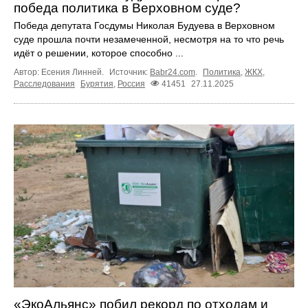
победа политика в Верховном суде?
Победа депутата Госдумы Николая Будуева в Верховном
суде прошла почти незамеченной, несмотря на то что речь
идёт о решении, которое способно ...
Автор: Есения Линней.
Источник:
Babr24.com
.
Политика
,
ЖКХ
,
Расследования
Бурятия
,
Россия
41451
27.11.2025
«ЭкоАльянс» побил рекорд по отходам и