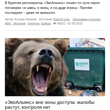
В Бурятии регоператор «ЭкоАльянс» пошёл по пути героя
поговорки «и швец, и жнец, и на дуде игрец». Причём
последнее – даже не вымысел.
Автор: Есения Линней.
Источник:
Babr24.com
.
Экономика и бизнес
,
ЖКХ
,
Экология
Бурятия
,
Байкал
48552
02.08.2025
«ЭкоАльянс» вне зоны доступа: жалобы
растут, контроля нет