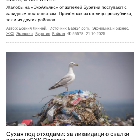
Жалобы на «ЭкоАльянс» от жителей Бурятии поступают с
завидным постоянством. Причём как из столицы республики,
так и из других районов.
Автор: Есения Линней.
Источник:
Babr24.com
.
Экономика и бизнес
,
ЖКХ
,
Экология
Бурятия
,
Байкал
55578
21.10.2025
Сухая под отходами: за ликвидацию свалки