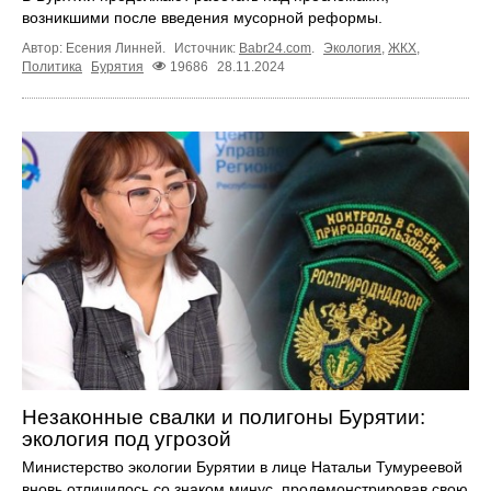
возникшими после введения мусорной реформы.
Автор: Есения Линней.
Источник:
Babr24.com
.
Экология
,
ЖКХ
,
Политика
Бурятия
19686
28.11.2024
Незаконные свалки и полигоны Бурятии:
экология под угрозой
Министерство экологии Бурятии в лице Натальи Тумуреевой
вновь отличилось со знаком минус, продемонстрировав свою