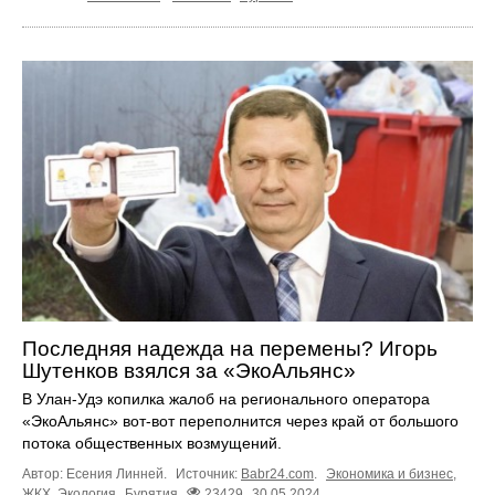
Последняя надежда на перемены? Игорь
Шутенков взялся за «ЭкоАльянс»
В Улан-Удэ копилка жалоб на регионального оператора
«ЭкоАльянс» вот-вот переполнится через край от большого
потока общественных возмущений.
Автор: Есения Линней.
Источник:
Babr24.com
.
Экономика и бизнес
,
ЖКХ
,
Экология
Бурятия
23429
30.05.2024