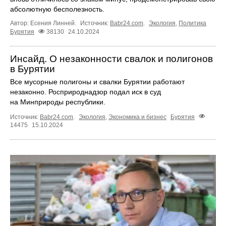
абсолютную бесполезность.
Автор: Есения Линней.
Источник:
Babr24.com
.
Экология
,
Политика
Бурятия
38130
24.10.2024
Инсайд. О незаконности свалок и полигонов
в Бурятии
Все мусорные полигоны и свалки Бурятии работают
незаконно. Росприроднадзор подал иск в суд
на Минприроды республики.
Источник:
Babr24.com
.
Экология
,
Экономика и бизнес
Бурятия
14475
15.10.2024