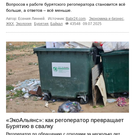
Вопросов к работе бурятского регоператора становится всё
больше, а ответов – всё меньше.
Автор: Есения Линней.
Источник:
Babr24.com
.
Экономика и бизнес
,
ЖКХ
,
Экология
Бурятия
,
Байкал
43548
09.07.2025
«ЭкоАльянс»: как регоператор превращает
Бурятию в свалку
Регоператор по обращению с отходами за несколько лет