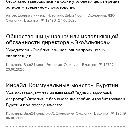
бесславно завершилась на фоне уголовных дел, передав
эстафету временному руководству.
Автор: Есения Линней.
Источник:
Babr24.com
.
Экономика
,
ЖКХ
,
Экология
Бурятия
19490
27.06.2026
Общественницу назначили исполняющей
обязанности директора «ЭкоАльянса»
Учредители «ЭкоАльянса» назначили троих новых
управленцев.
Источник:
Babr24.com
.
Экология
,
Официоз
Бурятия
12757
23.06.2026
Инсайд. Коммунальные монстры Бурятии
Уже доказано, что так называемый "единый мусорный
оператор" Экоальянс безнаказанно грабил и грабит граждан
Бурятии при посредничестве...
Источник:
Babr24.com
.
ЖКХ
,
Экономика
,
Экология
Бурятия
19149
06.06.2026