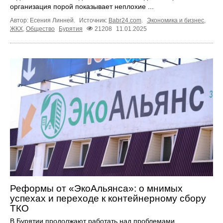
организация порой показывает неплохие ...
Автор: Есения Линней.
Источник:
Babr24.com
.
Экономика и бизнес
,
ЖКХ
,
Общество
Бурятия
21208
11.01.2025
Реформы от «ЭкоАльянса»: о мнимых
успехах и переходе к контейнерному сбору
ТКО
В Бурятии продолжают работать над проблемами,