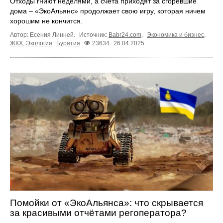
Отходы гниют неделями, а счета приходят за сгоревшие
дома – «ЭкоАльянс» продолжает свою игру, которая ничем
хорошим не кончится.
Автор: Есения Линней.
Источник:
Babr24.com
.
Экономика и бизнес
,
ЖКХ
,
Экология
Бурятия
23634
26.04.2025
Помойки от «ЭкоАльянса»: что скрывается
за красивыми отчётами регоператора?