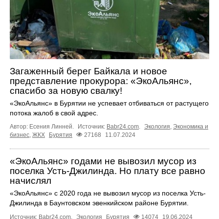
Загаженный берег Байкала и новое
представление прокурора: «ЭкоАльянс»,
спасибо за новую свалку!
«ЭкоАльянс» в Бурятии не успевает отбиваться от растущего
потока жалоб в свой адрес.
Автор: Есения Линней.
Источник:
Babr24.com
.
Экология
,
Экономика и
бизнес
,
ЖКХ
Бурятия
27168
11.07.2024
«ЭкоАльянс» годами не вывозил мусор из
поселка Усть-Джилинда. Но плату все равно
начислял
«ЭкоАльянс» с 2020 года не вывозил мусор из поселка Усть-
Джилинда в Баунтовском эвенкийском районе Бурятии.
Источник:
Babr24.com
.
Экология
Бурятия
14074
19.06.2024