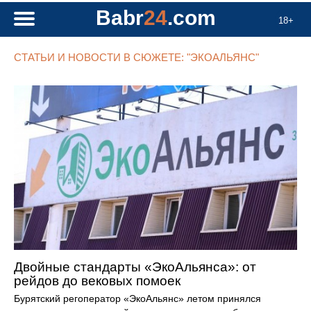
Babr
24
.com
18+
СТАТЬИ И НОВОСТИ В СЮЖЕТЕ: "ЭКОАЛЬЯНС"
Двойные стандарты «ЭкоАльянса»: от
рейдов до вековых помоек
Бурятский регоператор «ЭкоАльянс» летом принялся