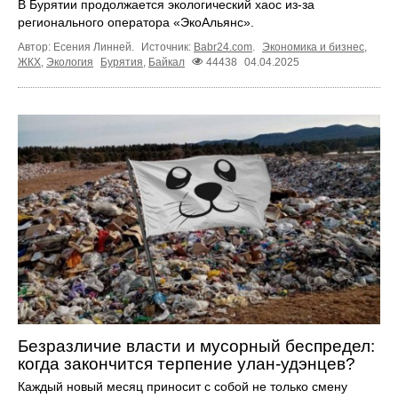
В Бурятии продолжается экологический хаос из-за
регионального оператора «ЭкоАльянс».
Автор: Есения Линней.
Источник:
Babr24.com
.
Экономика и бизнес
,
ЖКХ
,
Экология
Бурятия
,
Байкал
44438
04.04.2025
Безразличие власти и мусорный беспредел:
когда закончится терпение улан-удэнцев?
Каждый новый месяц приносит с собой не только смену