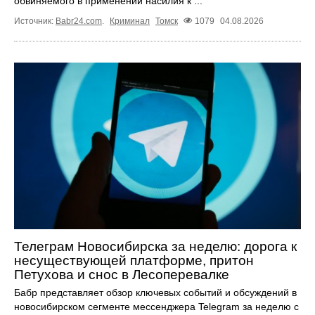
обвиняемого в применении насилия к ...
Источник:
Babr24.com
.
Криминал
Томск
1079
04.08.2026
Телеграм Новосибирска за неделю: дорога к
несуществующей платформе, притон
Петухова и снос в Лесоперевалке
Бабр представляет обзор ключевых событий и обсуждений в
новосибирском сегменте мессенджера Telegram за неделю с