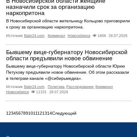
В Новосибирской области женщине
назначили срок за организацию
наркопритона
В Новосибирской области жительницу Кольцово приговорили
к сроку за организацию наркопритона.
Источник:
Babr24.com
.
Криминал
Новосибирск
1806
28.07.2026
Бывшему вице-губернатору Новосибирской
области предъявили новое обвинение
Бывшему вице-губернатору Новосибирской области Юрию
Петухову предъявили новое обвинение. Об этом рассказали
в телеграм-канале «@сибирьмедиа».
Источник:
Babr24.com
.
Политика
,
Расследования
,
Криминал
Новосибирск
11331
28.07.2026
1
2
3
4
5
6
7
8
9
10
11
12
13
14
Следующий