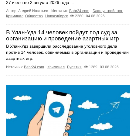
27 июля по 2 августа 2026 года ...
Автор: Андрей Игнатьев.
Источник:
Babr24.com
.
Благоустройство
,
Криминал
,
Общество
Новосибирск
2280
04.08.2026
В Улан-Удэ 14 человек пойдут под суд за
организацию и проведение азартных игр
В Улан-Удэ завершили расследование уголовного дела
против 14 человек, обвиняемых в организации и проведении
азартных игр.
Источник:
Babr24.com
.
Криминал
Бурятия
1289
03.08.2026