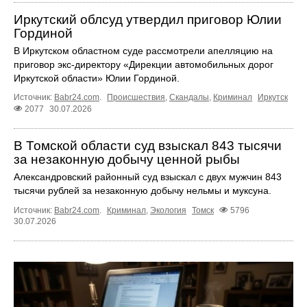
Иркутский облсуд утвердил приговор Юлии
Гординой
В Иркутском областном суде рассмотрели апелляцию на
приговор экс‑директору «Дирекции автомобильных дорог
Иркутской области» Юлии Гординой.
Источник:
Babr24.com
.
Происшествия
,
Скандалы
,
Криминал
Иркутск
2077
30.07.2026
В Томской области суд взыскал 843 тысячи
за незаконную добычу ценной рыбы
Александровский районный суд взыскал с двух мужчин 843
тысячи рублей за незаконную добычу нельмы и муксуна.
Источник:
Babr24.com
.
Криминал
,
Экология
Томск
5796
30.07.2026