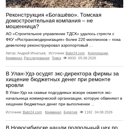
Реконструкция «Богашёво». Томская
домостроительная компания – не
мошенница?
АО «Строительное управление ТДСК» удалось стрясти с
ФКУ «Ространсмодернизация» более 220 миллионов – пока
девелопер реконструировал аэропортовый ...
Автор: Андрей Игнатьев.
Источник:
Babr24.com
.
Корпорации
,
Криминал
,
Расследования
Томск
8930
05.08.2026
В Улан-Удэ осудят экс-директора фирмы за
хищение бюджетных денег при ремонте
кровли
В Улан-Удэ на скамье подсудимых вскоре окажется экс-
начальница коммерческой организации, которую обвиняют в
хищении бюджетных денег при выполнении ...
Источник:
Babr24.com
.
Криминал
Бурятия
1182
04.08.2026
В Новосибирске нашли подпольный цех по