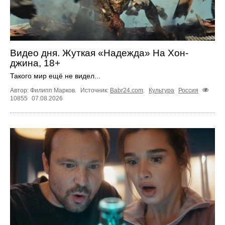
Видео дня. Жуткая «Надежда» На Хон-
джина, 18+
Такого мир ещё не видел...
Автор: Филипп Марков.
Источник:
Babr24.com
.
Культура
Россия
10855
07.08.2026