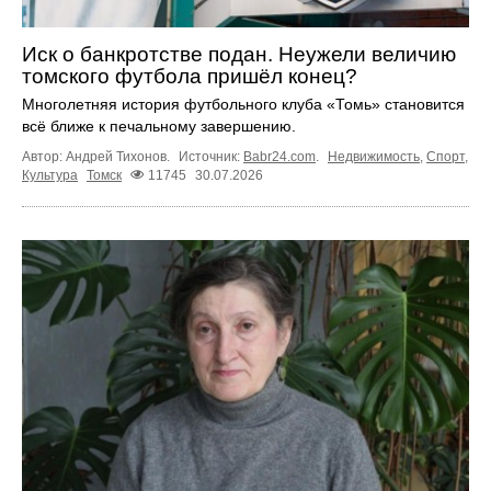
Иск о банкротстве подан. Неужели величию
томского футбола пришёл конец?
Многолетняя история футбольного клуба «Томь» становится
всё ближе к печальному завершению.
Автор: Андрей Тихонов.
Источник:
Babr24.com
.
Недвижимость
,
Спорт
,
Культура
Томск
11745
30.07.2026