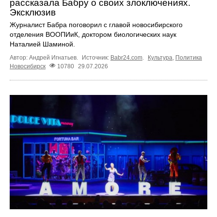
рассказала Бабру о своих злоключениях.
Эксклюзив
Журналист Бабра поговорил с главой новосибирского
отделения ВООПИиК, доктором биологических наук
Наталией Шаминой.
Автор: Андрей Игнатьев.
Источник:
Babr24.com
.
Культура
,
Политика
Новосибирск
10780
29.07.2026