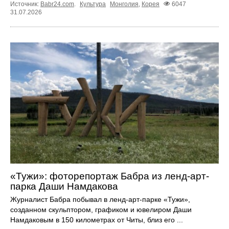
Источник:
Babr24.com
.
Культура
Монголия
,
Корея
6047
31.07.2026
«Тужи»: фоторепортаж Бабра из ленд-арт-
парка Даши Намдакова
Журналист Бабра побывал в ленд-арт-парке «Тужи»,
созданном скульптором, графиком и ювелиром Даши
Намдаковым в 150 километрах от Читы, близ его ...