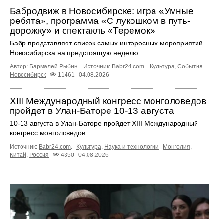
Бабродвиж в Новосибирске: игра «Умные
ребята», программа «С лукошком в путь-
дорожку» и спектакль «Теремок»
Бабр представляет список самых интересных мероприятий
Новосибирска на предстоящую неделю.
Автор: Бармалей Рыбин.
Источник:
Babr24.com
.
Культура
,
События
Новосибирск
11461
04.08.2026
XIII Международный конгресс монголоведов
пройдет в Улан-Баторе 10-13 августа
10-13 августа в Улан-Баторе пройдет XIII Международный
конгресс монголоведов.
Источник:
Babr24.com
.
Культура
,
Наука и технологии
Монголия
,
Китай
,
Россия
4350
04.08.2026