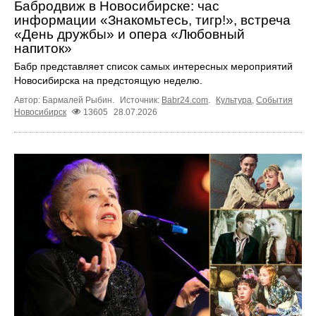
Бабродвиж в Новосибирске: час
информации «Знакомьтесь, тигр!», встреча
«День дружбы» и опера «Любовный
напиток»
Бабр представляет список самых интересных мероприятий
Новосибирска на предстоящую неделю.
Автор: Бармалей Рыбин.
Источник:
Babr24.com
.
Культура
,
События
Новосибирск
13605
28.07.2026