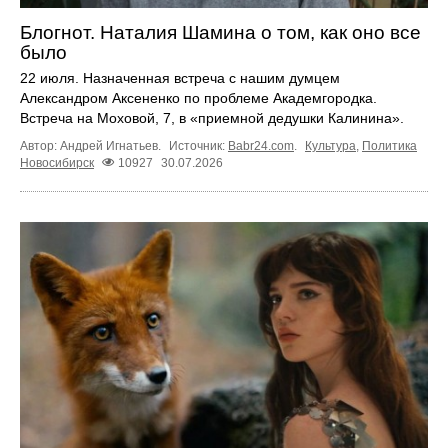
Блогнот. Наталия Шамина о том, как оно все
было
22 июля. Назначенная встреча с нашим думцем
Александром Аксененко по проблеме Академгородка.
Встреча на Моховой, 7, в «приемной дедушки Калинина».
Автор: Андрей Игнатьев.
Источник:
Babr24.com
.
Культура
,
Политика
Новосибирск
10927
30.07.2026