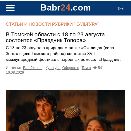
Babr
24
.com
18+
СТАТЬИ И НОВОСТИ РУБРИКИ "КУЛЬТУРА"
В Томской области с 18 по 23 августа
состоится «Праздник Топора»
С 18 по 23 августа в природном парке «Околица» (село
Зоркальцево Томского района) состоится XVII
международный фестиваль народных ремесел «Праздник ...
Источник:
Babr24.com
.
Культура
,
Общество
Томск
541
10.08.2026