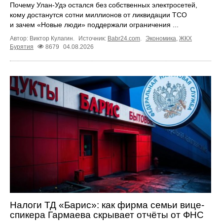
Почему Улан-Удэ остался без собственных электросетей,
кому достанутся сотни миллионов от ликвидации ТСО
и зачем «Новые люди» поддержали ограничения ...
Автор: Виктор Кулагин.
Источник:
Babr24.com
.
Экономика
,
ЖКХ
Бурятия
8679
04.08.2026
Налоги ТД «Барис»: как фирма семьи вице-
спикера Гармаева скрывает отчёты от ФНС