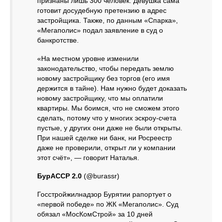
признаны лишь 300 человек. Девушка сама
готовит досудебную претензию в адрес
застройщика. Также, по данным «Спарка»,
«Мегаполис» подал заявление в суд о
банкротстве.
«На местном уровне изменили
законодательство, чтобы передать землю
новому застройщику без торгов (его имя
держится в тайне). Нам нужно будет доказать
новому застройщику, что мы оплатили
квартиры. Мы боимся, что не сможем этого
сделать, потому что у многих эскроу-счета
пустые, у других они даже не были открыты.
При нашей сделке ни банк, ни Росреестр
даже не проверили, открыт ли у компании
этот счёт», — говорит Наталья.
БурАССР 2.0
(@burassr)
Госстройжилнадзор Бурятии рапортует о
«первой победе» по ЖК «Мегаполис». Суд
обязал «МосКомСтрой» за 10 дней