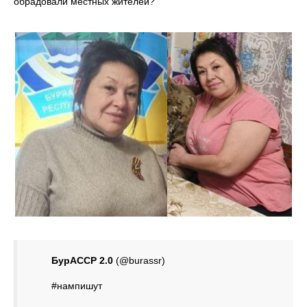
обрадовали местных жителей?
БурАССР 2.0
(@burassr)
#нампишут