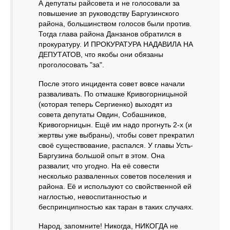
А депутаты райсовета и не голосовали за
повышение зп руководству Баргузинского
района, большинством голосов были против.
Тогда глава района Данзанов обратился в
прокуратуру. И ПРОКУРАТУРА НАДАВИЛА НА
ДЕПУТАТОВ, что якобы они обязаны
проголосовать "за".
После этого инцидента совет вовсе начали
разваливать. По отмашке Кривогорницыной
(которая теперь Сергиенко) выходят из
совета депутаты Овдин, Собашников,
Кривогорницын. Ещё им надо прогнуть 2-х (и
жертвы уже выбраны), чтобы совет прекратил
своё существование, распался. У главы Усть-
Баргузина большой опыт в этом. Она
развалит, что угодно. На её совести
несколько разваленных советов поселения и
района. Её и используют со свойственной ей
наглостью, невоспитанностью и
беспринципностью как таран в таких случаях.
Народ, запомните! Никогда, НИКОГДА не