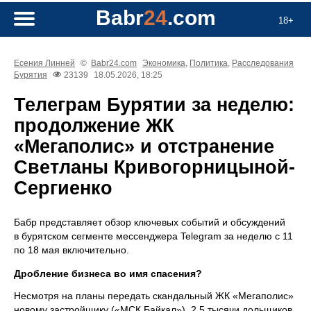
Babr
24
.com
18+
Есения Линней
©
Babr24.com
Экономика
,
Политика
,
Расследования
Бурятия
23139
18.05.2026, 18:25
Телеграм Бурятии за неделю:
продолжение ЖК
«Мегаполис» и отстранение
Светланы Кривогорницыной-
Сергиенко
Бабр представляет обзор ключевых событий и обсуждений
в бурятском сегменте мессенджера Telegram за неделю с 11
по 18 мая включительно.
Дробление бизнеса во имя спасения?
Несмотря на планы передать скандальный ЖК «Мегаполис»
новому застройщику («МСК Байкал»), 2,5 тысячи дольщиков