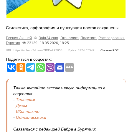
Стилистика, орфография и пунктуация постов сохранены.
Есения Линней
©
Babr24.com
Экономика
,
Политика
,
Расследования
Бурятия
23139
18.05.2026, 18:25
URL: https://m.babr24.com/?IDE=292058
Bytes: 6224 / 5547
Скачать PDF
Поделиться в соцсетях:
Также читайте эксклюзивную информацию в
соцсетях:
-
Телеграм
-
Джем
-
ВКонтакте
-
Одноклассники
Связаться с редакцией Бабра в Бурятии: