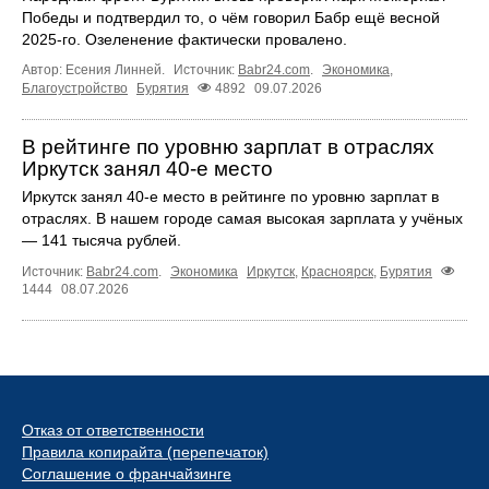
Победы и подтвердил то, о чём говорил Бабр ещё весной
2025-го. Озеленение фактически провалено.
Автор: Есения Линней.
Источник:
Babr24.com
.
Экономика
,
Благоустройство
Бурятия
4892
09.07.2026
В рейтинге по уровню зарплат в отраслях
Иркутск занял 40-е место
Иркутск занял 40‑е место в рейтинге по уровню зарплат в
отраслях. В нашем городе самая высокая зарплата у учёных
— 141 тысяча рублей.
Источник:
Babr24.com
.
Экономика
Иркутск
,
Красноярск
,
Бурятия
1444
08.07.2026
Отказ от ответственности
Правила копирайта (перепечаток)
Соглашение о франчайзинге