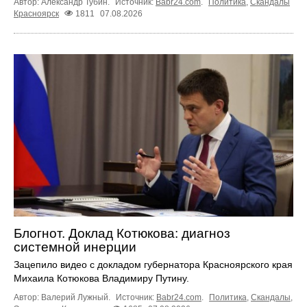
Автор: Александр Тубин.
Источник:
Babr24.com
.
Политика
,
Скандалы
Красноярск
1811
07.08.2026
Блогнот. Доклад Котюкова: диагноз
системной инерции
Зацепило видео с докладом губернатора Красноярского края
Михаила Котюкова Владимиру Путину.
Автор: Валерий Лужный.
Источник:
Babr24.com
.
Политика
,
Скандалы
,