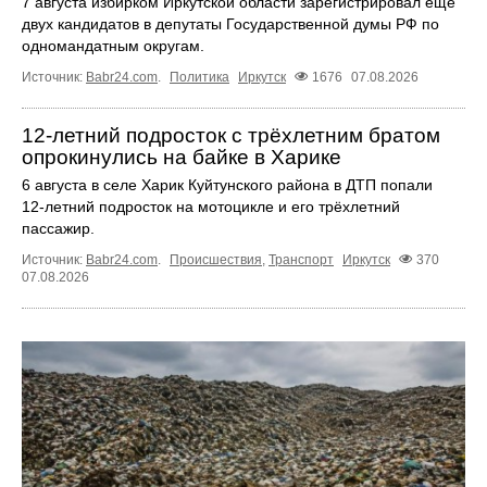
7 августа избирком Иркутской области зарегистрировал ещё
двух кандидатов в депутаты Государственной думы РФ по
одномандатным округам.
Источник:
Babr24.com
.
Политика
Иркутск
1676
07.08.2026
12‑летний подросток с трёхлетним братом
опрокинулись на байке в Харике
6 августа в селе Харик Куйтунского района в ДТП попали
12‑летний подросток на мотоцикле и его трёхлетний
пассажир.
Источник:
Babr24.com
.
Происшествия
,
Транспорт
Иркутск
370
07.08.2026