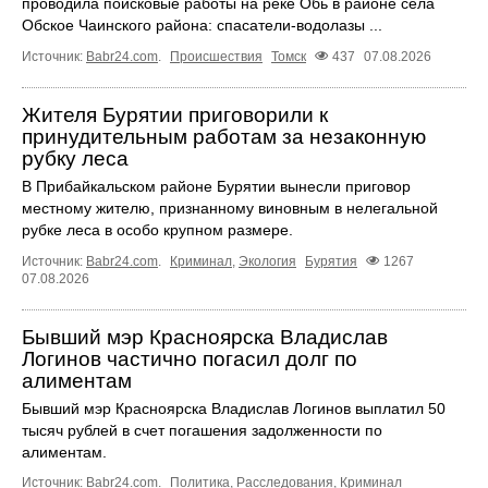
проводила поисковые работы на реке Обь в районе села
Обское Чаинского района: спасатели-водолазы ...
Источник:
Babr24.com
.
Происшествия
Томск
437
07.08.2026
Жителя Бурятии приговорили к
принудительным работам за незаконную
рубку леса
В Прибайкальском районе Бурятии вынесли приговор
местному жителю, признанному виновным в нелегальной
рубке леса в особо крупном размере.
Источник:
Babr24.com
.
Криминал
,
Экология
Бурятия
1267
07.08.2026
Бывший мэр Красноярска Владислав
Логинов частично погасил долг по
алиментам
Бывший мэр Красноярска Владислав Логинов выплатил 50
тысяч рублей в счет погашения задолженности по
алиментам.
Источник:
Babr24.com
.
Политика
,
Расследования
,
Криминал