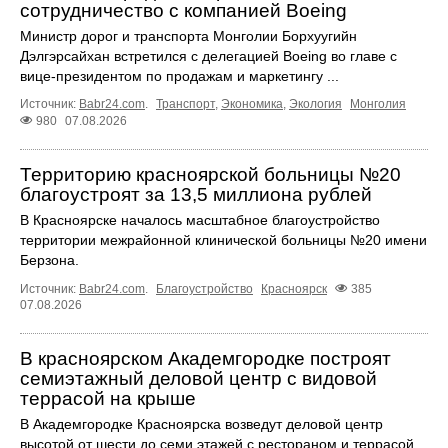
сотрудничество с компанией Boeing
Министр дорог и транспорта Монголии Борхуугийн
Дэлгэрсайхан встретился с делегацией Boeing во главе с
вице-президентом по продажам и маркетингу ...
Источник:
Babr24.com
.
Транспорт
,
Экономика
,
Экология
Монголия
980
07.08.2026
Территорию красноярской больницы №20
благоустроят за 13,5 миллиона рублей
В Красноярске началось масштабное благоустройство
территории межрайонной клинической больницы №20 имени
Берзона.
Источник:
Babr24.com
.
Благоустройство
Красноярск
385
07.08.2026
В красноярском Академгородке построят
семиэтажный деловой центр с видовой
террасой на крыше
В Академгородке Красноярска возведут деловой центр
высотой от шести до семи этажей с рестораном и террасой,