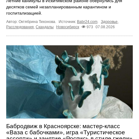
Летние каникулы в Искитимском районе обернулись для
десятков семей незапланированным карантином и
госпитализацией.
Автор: Октябрина Тихонова.
Источник:
Babr24.com
.
Здоровье
,
Расследования
,
Скандалы
Новосибирск
973
07.08.2026
Бабродвиж в Красноярске: мастер-класс
«Ваза с бабочками», игра «Туристическое
ассорти» и занятие «Роспись в стиле гжели»