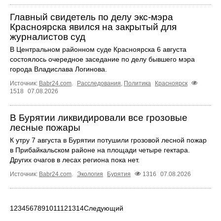
Главный свидетель по делу экс-мэра
Красноярска явился на закрытый для
журналистов суд
В Центральном районном суде Красноярска 6 августа
состоялось очередное заседание по делу бывшего мэра
города Владислава Логинова.
Источник:
Babr24.com
.
Расследования
,
Политика
Красноярск
1518
07.08.2026
В Бурятии ликвидировали все грозовые
лесные пожары
К утру 7 августа в Бурятии потушили грозовой лесной пожар
в Прибайкальском районе на площади четыре гектара.
Других очагов в лесах региона пока нет.
Источник:
Babr24.com
.
Экология
Бурятия
1316
07.08.2026
1
2
3
4
5
6
7
8
9
10
11
12
13
14
Следующий