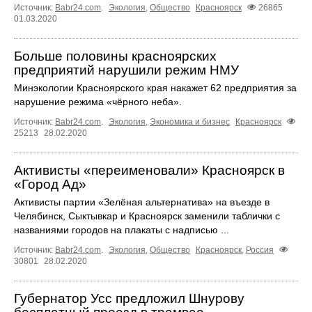
Источник:
Babr24.com
.
Экология
,
Общество
Красноярск
26865
01.03.2020
Больше половины красноярских
предприятий нарушили режим НМУ
Минэкологии Красноярского края накажет 62 предприятия за
нарушение режима «чёрного неба».
Источник:
Babr24.com
.
Экология
,
Экономика и бизнес
Красноярск
25213
28.02.2020
Активисты «переименовали» Красноярск в
«Город Ад»
Активисты партии «Зелёная альтернатива» на въезде в
Челябинск, Сыктывкар и Красноярск заменили таблички с
названиями городов на плакаты с надписью ...
Источник:
Babr24.com
.
Экология
,
Общество
Красноярск
,
Россия
30801
28.02.2020
Губернатор Усс предложил Шнурову