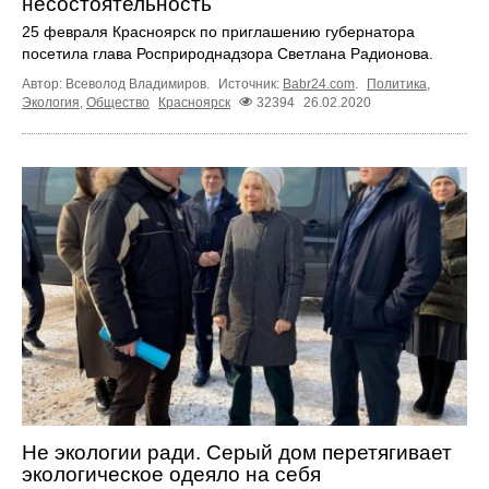
несостоятельность
25 февраля Красноярск по приглашению губернатора
посетила глава Росприроднадзора Светлана Радионова.
Автор: Всеволод Владимиров.
Источник:
Babr24.com
.
Политика
,
Экология
,
Общество
Красноярск
32394
26.02.2020
Не экологии ради. Серый дом перетягивает
экологическое одеяло на себя