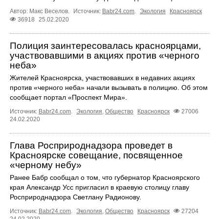
Автор: Макс Веселов.
Источник:
Babr24.com
.
Экология
Красноярск
36918
25.02.2020
Полиция заинтересовалась красноярцами,
участвовавшими в акциях против «черного
неба»
Жителей Красноярска, участвовавших в недавних акциях
против «черного неба» начали вызывать в полицию. Об этом
сообщает портал «Проспект Мира».
Источник:
Babr24.com
.
Экология
,
Общество
Красноярск
27006
24.02.2020
Глава Росприроднадзора проведет в
Красноярске совещание, посвященное
«черному небу»
Ранее Бабр сообщал о том, что губернатор Красноярского
края Александр Усс пригласил в краевую столицу главу
Росприроднадзора Светлану Радионову.
Источник:
Babr24.com
.
Экология
,
Общество
Красноярск
27204