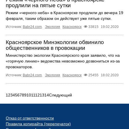
продлили на пятые сутки
Режим «черного неба» в Красноярске продлили до вечера 19
февраля, таким образом он действует уже пятые сутки.
Источник:
Babr24.com
.
Экология
Красноярск
33815
19.02.2020
Красноярское Минэкологии обвинило
общественников в провокации
Министерство экологии Красноярского края заявило, что на
«горячую линию» ведомства невозможно дозвониться из-за
провокаторов.
Источник:
Babr24.com
.
Экология
Красноярск
25455
18.02.2020
1
2
3
4
5
6
7
8
9
10
11
12
13
14
Следующий
Отказ от ответственности
Правила копирайта (перепечаток)