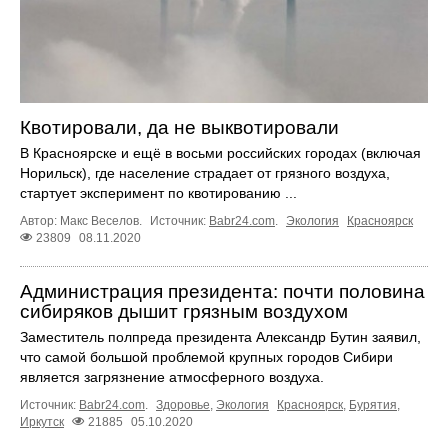
Квотировали, да не выквотировали
В Красноярске и ещё в восьми российских городах (включая
Норильск), где население страдает от грязного воздуха,
стартует эксперимент по квотированию ...
Автор: Макс Веселов.
Источник:
Babr24.com
.
Экология
Красноярск
23809
08.11.2020
Администрация президента: почти половина
сибиряков дышит грязным воздухом
Заместитель полпреда президента Александр Бутин заявил,
что самой большой проблемой крупных городов Сибири
является загрязнение атмосферного воздуха.
Источник:
Babr24.com
.
Здоровье
,
Экология
Красноярск
,
Бурятия
,
Иркутск
21885
05.10.2020