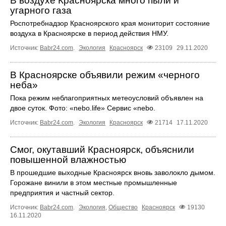
В воздухе Красноярска много пыли и
угарного газа
Роспотребнадзор Красноярского края мониторит состояние
воздуха в Красноярске в период действия НМУ.
Источник:
Babr24.com
.
Экология
Красноярск
23109
29.11.2020
В Красноярске объявили режим «черного
неба»
Пока режим неблагоприятных метеоусловий объявлен на
двое суток. Фото: «nebo.life» Сервис «nebo.
Источник:
Babr24.com
.
Экология
Красноярск
21714
17.11.2020
Смог, окутавший Красноярск, объяснили
повышенной влажностью
В прошедшие выходные Красноярск вновь заволокло дымом.
Горожане винили в этом местные промышленные
предприятия и частный сектор.
Источник:
Babr24.com
.
Экология
,
Общество
Красноярск
19130
16.11.2020