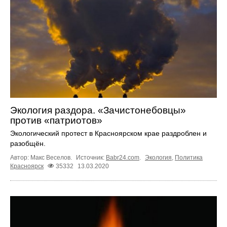
Экология раздора. «Зачистонебовцы»
против «патриотов»
Экологический протест в Красноярском крае раздроблен и
разобщён.
Автор: Макс Веселов.
Источник:
Babr24.com
.
Экология
,
Политика
Красноярск
35332
13.03.2020