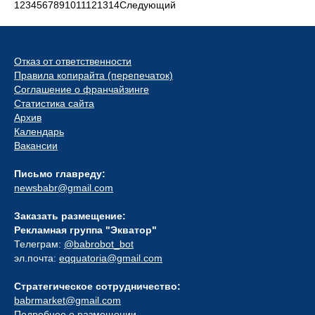
1
2
3
4
5
6
7
8
9
10
11
12
13
14
Следующий
Отказ от ответственности
Правила копирайта (перепечаток)
Соглашение о франчайзинге
Статистика сайта
Архив
Календарь
Вакансии
Письмо главреду:
newsbabr@gmail.com
Заказать размещение:
Рекламная группа "Экватор"
Телеграм:
@babrobot_bot
эл.почта:
eqquatoria@gmail.com
Стратегическое сотрудничество:
babrmarket@gmail.com
Подробнее о размещении