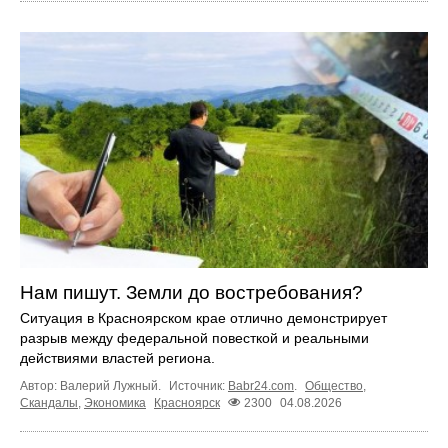
Нам пишут. Земли до востребования?
Ситуация в Красноярском крае отлично демонстрирует
разрыв между федеральной повесткой и реальными
действиями властей региона.
Автор: Валерий Лужный.
Источник:
Babr24.com
.
Общество
,
Скандалы
,
Экономика
Красноярск
2300
04.08.2026