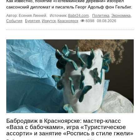
Как известно, понятие «Потёмкинские деревни» изобрёл
саксонский дипломат и писатель Георг Адольф фон Гельбиг.
Автор: Есения Линней.
Источник:
Babr24.com
.
Политика
,
Экономика
,
События
Бурятия
,
Иркутск
,
Красноярск
6098
08.08.2026
Бабродвиж в Красноярске: мастер-класс
«Ваза с бабочками», игра «Туристическое
ассорти» и занятие «Роспись в стиле гжели»