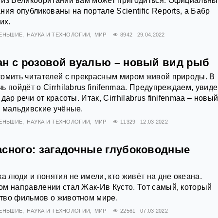
 из Великобритании вам может пригодиться. Официальн
ия опубликованы на портале Scientific Reports, а Бабр
их.
МЕНЬШИЕ
НАУКА И ТЕХНОЛОГИИ
МИР
8942
29.04.2022
ан с розовой вуалью – новый вид рыб
комить читателей с прекрасным миром живой природы. В
 пойдёт о Cirrhilabrus finifenmaa. Предупреждаем, увиде
дар речи от красоты. Итак, Cirrhilabrus finifenmaa – новы
 мальдивские учёные.
МЕНЬШИЕ
НАУКА И ТЕХНОЛОГИИ
МИР
11329
12.03.2022
асного: загадочные глубоководные
а люди и понятия не имели, кто живёт на дне океана.
м направлении стал Жак-Ив Кусто. Тот самый, который
тво фильмов о животном мире.
МЕНЬШИЕ
НАУКА И ТЕХНОЛОГИИ
МИР
22561
07.03.2022