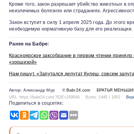
Кроме того, закон разрешает убийство животных в оп
неизлечимых болезнях или страданиях. Агрессивност
Закон вступит в силу 1 апреля 2025 года. До этого 
необходимую нормативную базу для его реализации.
Ранее на Бабре:
Красноярское заксобрание в первом чтении приняло 
«зоошизой»
Нам пишут. «Запутался депутат Кулеш, совсем запут
Александр Мур
©
Babr24.com
БРАТЬЯ МЕНЬШИ
URL: https://babr24.com/?IDE=269066
Bytes: 1445 / 1002
Вер
Поделиться в соцсетях: