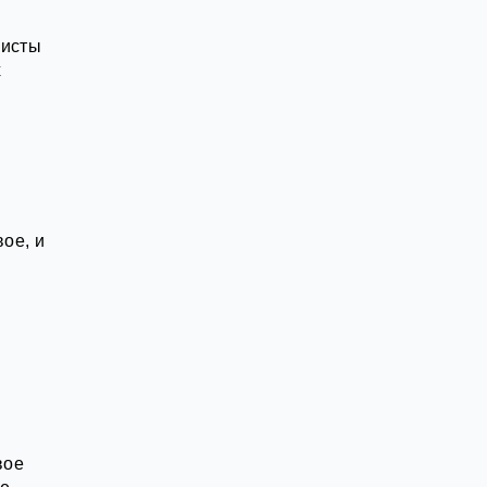
листы
х
ое, и
вое