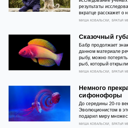
исследование учёных
результаты исследован
вкратце расскажет о н
МИША КОВАЛЬСКИ
БРАТЬЯ 
Сказочный губ
Бабр продолжает зна
данном материале речь
рыбу, можно потерять 
рыб, который открыли
МИША КОВАЛЬСКИ
БРАТЬЯ 
Немного прекр
сифонофоры
До середины 20-го век
Эволюционистом в это
подарил миру множес
МИША КОВАЛЬСКИ
БРАТЬЯ 