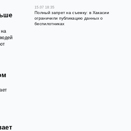
15.07 18:35
Полный запрет на съемку: в Хакасии
льше
ограничили публикацию данных о
беспилотниках
 на
 людей
ют
ом
ает
вает