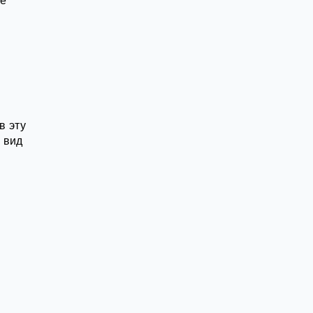
ые
в эту
й вид