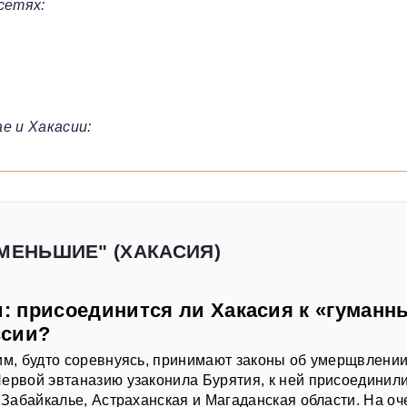
сетях:
е и Хакасии:
 МЕНЬШИЕ" (ХАКАСИЯ)
и: присоединится ли Хакасия к «гуманн
ссии?
им, будто соревнуясь, принимают законы об умерщвлени
ервой эвтаназию узаконила Бурятия, к ней присоединил
, Забайкалье, Астраханская и Магаданская области. На о