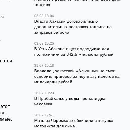
топлива
03.08 18:04
123
Власти Хакасии договорились о
дополнительных поставках топлива на
заправки региона
а
03.08 15:25
В Усть-Абакане ищут подрядчика для
поликлиники за 842,5 миллиона рублей
чаются
31.07 15:18
Владелец хакасской «Альпины» не смог
оспорить приговор за неуплату налогов на
миллиарды рублей
28.07 18:23
В Прибайкалье у воды пропали два
человека
 этот
во-
28.07 17:41
омые.
Мать из Черемхово обвинили в покупке
мотоцикла для сына