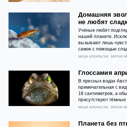
Домашняя эвол
не любят слад
Учёные любят подгля
нашей планете. Искл
вызывают лишь чувст
самок с помощью слад
МИША КОВАЛЬСКИ
БРАТЬЯ 
Глоссамия апри
В пресных водах Авст
примечательная с вид
18 сантиметров, а об
присутствуют тёмные 
МИША КОВАЛЬСКИ
БРАТЬЯ 
Планета без п