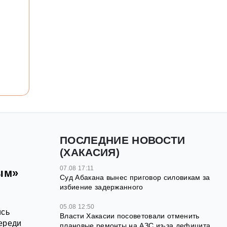
ПОСЛЕДНИЕ НОВОСТИ
(ХАКАСИЯ)
07.08 17:11
ым»
Суд Абакана вынес приговор силовикам за
избиение задержанного
и
05.08 12:50
ись
Власти Хакасии посоветовали отменить
череди
плановые ремонты на АЗС из-за дефицита