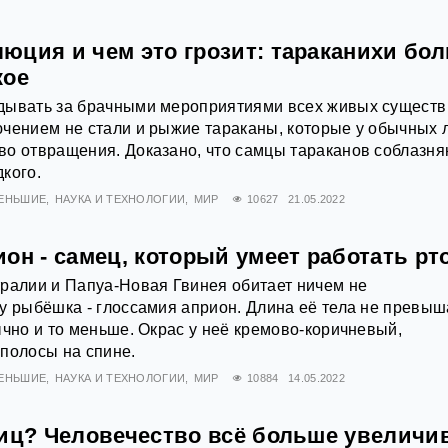
юция и чем это грозит: тараканихи бо
кое
дывать за брачными мероприятиями всех живых существ
ючением не стали и рыжие тараканы, которые у обычных
во отвращения. Доказано, что самцы тараканов соблазня
кого.
МЕНЬШИЕ
НАУКА И ТЕХНОЛОГИИ
МИР
10627
21.05.2022
он - самец, который умеет работать рт
ралии и Папуа-Новая Гвинея обитает ничем не
у рыбёшка - глоссамия априон. Длина её тела не превыш
ычно и то меньше. Окрас у неё кремово-коричневый,
полосы на спине.
МЕНЬШИЕ
НАУКА И ТЕХНОЛОГИИ
МИР
10884
14.05.2022
тиц? Человечество всё больше увеличи