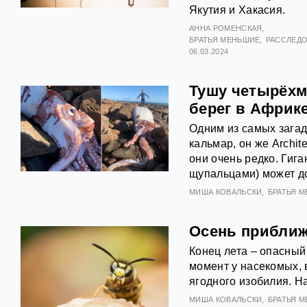
Якутия и Хакасия.
АННА РОМЕНСКАЯ
БРАТЬЯ МЕНЬШИЕ
РАССЛЕД
06.03.2024
Тушу четырёхме
берег в Африк
Одним из самых загад
кальмар, он же Archit
они очень редко. Гига
щупальцами) может до
МИША КОВАЛЬСКИ
БРАТЬЯ 
Осень приближ
Конец лета – опасный 
момент у насекомых, 
ягодного изобилия. Н
МИША КОВАЛЬСКИ
БРАТЬЯ 