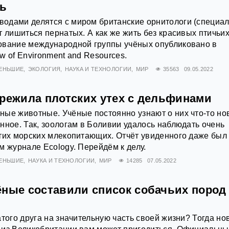
ть
одами делятся с миром британские орнитологи (специа
т лишиться пернатых. А как же жить без красивых птичьи
ование международной группы учёных опубликовано в
w of Environment and Resources.
МЕНЬШИЕ
ЭКОЛОГИЯ
НАУКА И ТЕХНОЛОГИИ
МИР
35563
09.05.2022
ережила плотских утех с дельфинами
ые животные. Учёные постоянно узнают о них что-то нов
нное. Так, зоологам в Боливии удалось наблюдать очень
тих морских млекопитающих. Отчёт увиденного даже был
м журнале Ecology. Перейдём к делу.
МЕНЬШИЕ
НАУКА И ТЕХНОЛОГИИ
МИР
14285
07.05.2022
ёные составили список собачьих пород
атого друга на значительную часть своей жизни? Тогда но