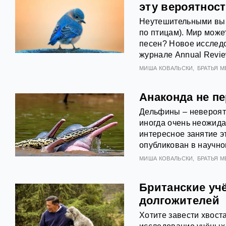
эту вероятнос
Неутешительными выв
по птицам). Мир може
песен? Новое исслед
журнале Annual Revie
МИША КОВАЛЬСКИ
БРАТЬЯ 
Анаконда не п
Дельфины – невероятн
иногда очень неожида
интересное занятие э
опубликован в научно
МИША КОВАЛЬСКИ
БРАТЬЯ 
Британские уч
долгожителей
Хотите завести хвост