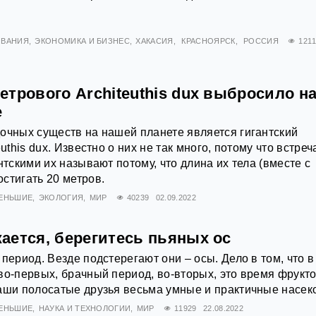
ОВАНИЯ
ЭКОНОМИКА И БИЗНЕС
ХАКАСИЯ
КРАСНОЯРСК
РОССИЯ
121
трового Architeuthis dux выбросило н
е
очных существ на нашей планете является гигантский
euthis dux. Известно о них не так много, потому что встре
нтскими их называют потому, что длина их тела (вместе с
стигать 20 метров.
МЕНЬШИЕ
ЭКОЛОГИЯ
МИР
40239
02.09.2022
ается, берегитесь пьяных ос
период. Везде подстерегают они – осы. Дело в том, что в
во-первых, брачный период, во-вторых, это время фрукто
аши полосатые друзья весьма умные и практичные насек
МЕНЬШИЕ
НАУКА И ТЕХНОЛОГИИ
МИР
11929
22.08.2022