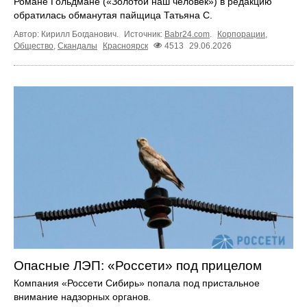
Романе Гольдмане («Золотой наш человек») в редакцию
обратилась обманутая пайщица Татьяна С.
Автор: Кирилл Богданович.
Источник:
Babr24.com
.
Корпорации
,
Общество
,
Скандалы
Красноярск
4513
29.06.2026
Опасные ЛЭП: «Россети» под прицелом
Компания «Россети Сибирь» попала под пристальное
внимание надзорных органов.