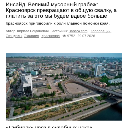
Инсайд. Великий мусорный грабеж:
Красноярск превращают в общую свалку, а
платить за это мы будем вдвое больше
Красноярск приговорили к роли главной помойки края.
Автор: Кирилл Богданович.
Источник:
Babr24.com
.
Корпорации
,
Скандалы
,
Экология
Красноярск
9752
29.07.2026
«Сибиряк» увяз в судебных исках