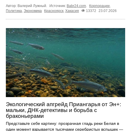
Автор: Валерий Лужный.
Источник:
Babr24.com
.
Корпорации
,
Политика
,
Экономика
Красноярск
,
Хакасия
13372
23.07.2026
Экологический апгрейд Приангарья от Эн+:
мальки, ДНК-детективы и борьба с
браконьерами
Представьте себе картину: прозрачная гладь реки Белая в
один момент взрывается тысячами серебристых вспышек —