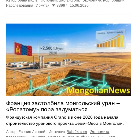
Автор: Анна Моль.
Источник:
Babr24.com
.
Экономика
,
Корпорации
,
Расследования
Иркутск
33997
15.06.2026
Франция застолбила монгольский уран –
«Росатому» пора задуматься
Французская компания Orano в июне 2026 года начала
строительство уранового проекта Зөөвч-Овоо в Монголии.
Автор: Есения Линней.
Источник:
Babr24.com
.
Экономика
,