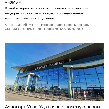
«комы»
В этой истории огласка сыграла не последнюю роль:
надзорный орган региона идёт по следам наших
журналистских расследований.
Автор: Валерий Лужный.
Источник:
Babr24.com
.
Корпорации
,
Скандалы
,
Экономика
Красноярск
4230
07.07.2026
Аэропорт Улан-Удэ в июне: почему в новом