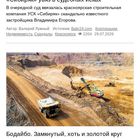
В очередной суд ввязалась красноярская строительная
компания УСК «Сибиряк» скандально известного
застройщика Владимира Егорова.
Автор: Валерий Лужный.
Источник:
Babr24.com
.
Корпорации
,
Недвижимость
,
Скандалы
Красноярск
2204
29.07.2026
Бодайбо. Замкнутый, хоть и золотой круг