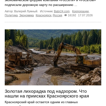
подписали дорожную карту по расширению ...
Автор: Валерий Лужный.
Источник:
Babr24.com
.
Корпорации
,
Политика
,
Экономика
Красноярск
,
Россия
16192
17.07.2026
Золотая лихорадка под надзором. Что
нашли на приисках Красноярского края
Красноярский край остается одним из главных