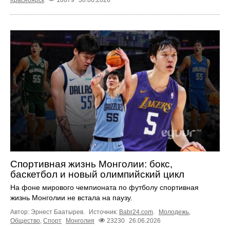
Спортивная жизнь Монголии: бокс,
баскетбол и новый олимпийский цикл
На фоне мирового чемпионата по футболу спортивная
жизнь Монголии не встала на паузу.
Автор: Эрнест Баатырев.
Источник:
Babr24.com
.
Молодежь
,
Общество
,
Спорт
Монголия
23230
26.06.2026