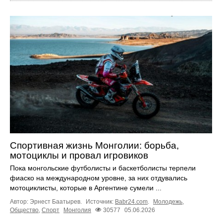
Спортивная жизнь Монголии: борьба,
мотоциклы и провал игровиков
Пока монгольские футболисты и баскетболисты терпели
фиаско на международном уровне, за них отдувались
мотоциклисты, которые в Аргентине сумели ...
Автор: Эрнест Баатырев.
Источник:
Babr24.com
.
Молодежь
,
Общество
,
Спорт
Монголия
30577
05.06.2026