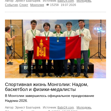
Автор: Эрнест Баатырев.
Источник:
Babr24.com
.
Молодежь
,
События
,
Спорт
Монголия
15258
19.07.2026
Спортивная жизнь Монголии: Надом,
баскетбол и физики-медалисты
В Монголии завершилось официальное празднование
Надома-2026.
Автор: Эрнест Баатырев.
Источник:
Babr24.com
.
Молодежь
,