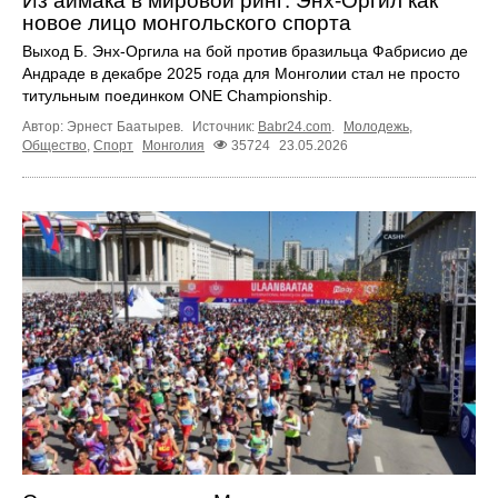
Из аймака в мировой ринг: Энх-Оргил как
новое лицо монгольского спорта
Выход Б. Энх-Оргила на бой против бразильца Фабрисио де
Андраде в декабре 2025 года для Монголии стал не просто
титульным поединком ONE Championship.
Автор: Эрнест Баатырев.
Источник:
Babr24.com
.
Молодежь
,
Общество
,
Спорт
Монголия
35724
23.05.2026