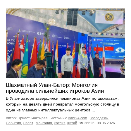
Шахматный Улан-Батор: Монголия
проводила сильнейших игроков Азии
В Улан-Баторе завершился чемпионат Азии по шахматам,
который на девять дней превратил монгольскую столицу в
один из главных интеллектуальных центров ...
Автор: Эрнест Баатырев.
Источник:
Babr24.com
.
Молодежь
,
События
,
Спорт
Монголия
,
Россия
,
Китай
26626
08.06.2026