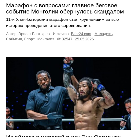
Марафон с вопросами: главное беговое
событие Монголии обернулось скандалом
11-й Улан-Баторский марафон стал крупнейшим за всю
историю проведения этого соревнования.
Автор: Эрнест Баатырев.
Источник:
Babr24.com
.
Молодежь
,
События
,
Спорт
Монголия
32547
25.05.2026