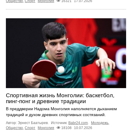
Общество
,
Спорт
Монголия
16321
17.07.2026
Спортивная жизнь Монголии: баскетбол,
пинг-понг и древние традиции
В преддверии Надома Монголия наполняется дыханием
традиций и духом древних спортивных состязаний.
Автор: Эрнест Баатырев.
Источник:
Babr24.com
.
Молодежь
,
Общество
,
Спорт
Монголия
18108
10.07.2026