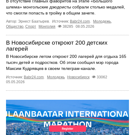
В отсутствие главных фаворитов на этапе «Большого
шлема» монгольские дзюдоисты собрали столько медалей,
что смогли попасть в тройку в общем зачете.
Автор: Эрнест Баатырев.
Источник:
Babr24.com
.
Молодежь
,
Общество
,
Спорт
Монголия
38285
08.05.2026
В Новосибирске откроют 200 детских
лагерей
В Новосибирске летом откроют 200 лагерей для отдыха 165
тысяч детей и подростков. Об этом сообщил мэр города
Максим Кудрявцев в своем телеграм-канале.
Источник:
Babr24.com
.
Молодежь
Новосибирск
33062
05.05.2026