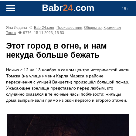
Babr
24
.com
18+
Яна Ледина
©
Babr24.com
Происшествия
,
Общество
,
Криминал
Томск
9776
15.11.2023, 15:53
Этот город в огне, и нам
некуда больше бежать
Ночью с 12 на 13 ноября в самом центре исторической части
Томска (на улице имени Карла Маркса в районе
пересечения с улицей Ванцетти) произошёл большой пожар.
Ужасающее зрелище представало перед любым, кто
случайно оказался в те ночные часы поблизости: жильцы
дома выпрыгивали прямо из окон первого и второго этажей.