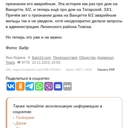
признании его аварийным. Эта история как раз про дом на
Ванцетти, 6/2, и теперь ещё про дом на Татарской, 33/1.
Причём акт о признании дома на Ванцетти 6/2 аварийным
жильцы так и не увидели, хотя неоднократно делали запросы
в администрацию Ленинского района Томска.
Но теперь это уже и не важно.
Фото: Бабр
Яна Ледина
©
Babr24.com
Происшествия
,
Общество
,
Криминал
Томск
9776
15.11.2023, 15:53
URL: https://m.babr24.com/?IDE=253402
Bytes: 5037 / 4316
Скачать PDF
Поделиться в соцсетях:
Также читайте эксклюзивную информацию в
соцсетях:
-
Телеграм
-
Джем