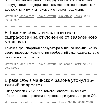
В Кривошеинском районе сотрудники УФССП опечатали
оборудование предприятия, занимающегося распиловкой
древесины, и пункты приема и отгрузки продукции.
Источник:
Babr24.com
.
Происшествия
,
Экономика
Томск
529
06.08.2026
В Томской области частный пилот
оштрафован за отклонение от заявленного
маршрута
Томская транспортная прокуратура выявила нарушение во
время проверки исполнения требований законодательства о
безопасности полетов.
Источник:
Babr24.com
.
Происшествия
,
Транспорт
Томск
544
06.08.2026
В реке Обь в Чаинском районе утонул 15-
летний подросток
Следователи СУ СКР по Томской области выясняют
обстоятельства пропажи подростка при купании в реке Обь.
Источник:
Babr24.com
.
Происшествия
Томск
589
06.08.2026