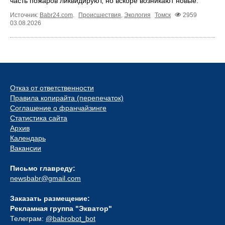
часть пожаров ликвидируют, но вскоре возникают новые.
Источник:
Babr24.com
.
Происшествия
,
Экология
Томск
2959
03.08.2026
Отказ от ответственности
Правила копирайта (перепечаток)
Соглашение о франчайзинге
Статистика сайта
Архив
Календарь
Вакансии
Письмо главреду:
newsbabr@gmail.com
Заказать размещение:
Рекламная группа "Экватор"
Телеграм:
@babrobot_bot