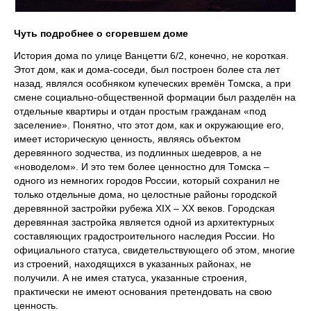
Чуть подробнее о сгоревшем доме
История дома по улице Ванцетти 6/2, конечно, не короткая.
Этот дом, как и дома-соседи, был построен более ста лет
назад, являлся особняком купеческих времён Томска, а при
смене социально-общественной формации был разделён на
отдельные квартиры и отдан простым гражданам «под
заселение». Понятно, что этот дом, как и окружающие его,
имеет историческую ценность, являясь объектом
деревянного зодчества, из подлинных шедевров, а не
«новоделом». И это тем более ценностно для Томска –
одного из немногих городов России, который сохранил не
только отдельные дома, но целостные районы городской
деревянной застройки рубежа ХIХ – ХХ веков. Городская
деревянная застройка является одной из архитектурных
составляющих градостроительного наследия России. Но
официального статуса, свидетельствующего об этом, многие
из строений, находящихся в указанных районах, не
получили. А не имея статуса, указанные строения,
практически не имеют основания претендовать на свою
ценность.