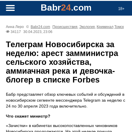
Babr
24
.com
18+
Анна Леро
©
Babr24.com
Происшествия
,
Экология
,
Криминал
Томск
34117
30.04.2023, 23:06
Телеграм Новосибирска за
неделю: арест замминистра
сельского хозяйства,
аммиачная река и девочка-
блогер в списке Forbes
Бабр представляет обзор ключевых событий и обсуждений в
новосибирском сегменте мессенджера Telegram за неделю с
24 по 30 апреля 2023 года включительно.
Что скажет министр?
«Зачистки» в кабинетах высокопоставленных чиновников
Новосибирска продолжаются. На этой неделе пришла