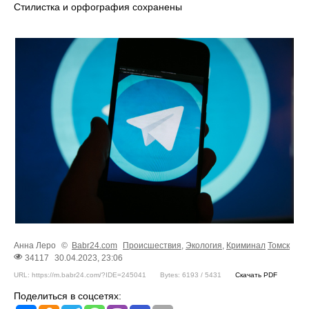
Стилистка и орфография сохранены
Анна Леро
©
Babr24.com
Происшествия
,
Экология
,
Криминал
Томск
34117
30.04.2023, 23:06
URL: https://m.babr24.com/?IDE=245041
Bytes: 6193 / 5431
Скачать PDF
Поделиться в соцсетях: