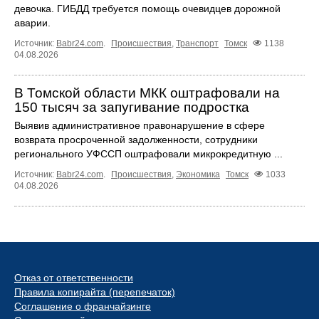
девочка. ГИБДД требуется помощь очевидцев дорожной
аварии.
Источник:
Babr24.com
.
Происшествия
,
Транспорт
Томск
1138
04.08.2026
В Томской области МКК оштрафовали на
150 тысяч за запугивание подростка
Выявив административное правонарушение в сфере
возврата просроченной задолженности, сотрудники
регионального УФССП оштрафовали микрокредитную ...
Источник:
Babr24.com
.
Происшествия
,
Экономика
Томск
1033
04.08.2026
Отказ от ответственности
Правила копирайта (перепечаток)
Соглашение о франчайзинге