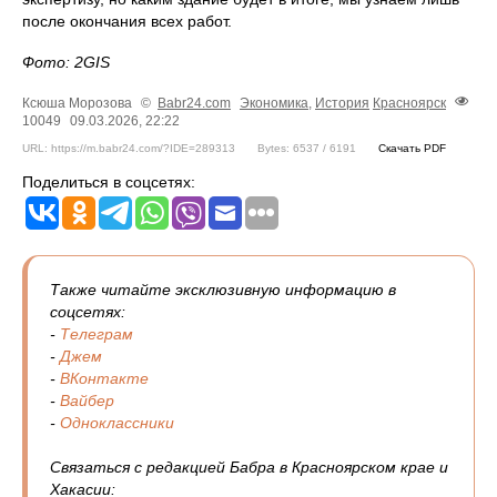
после окончания всех работ.
Фото: 2GIS
Ксюша Морозова
©
Babr24.com
Экономика
,
История
Красноярск
10049
09.03.2026, 22:22
URL: https://m.babr24.com/?IDE=289313
Bytes: 6537 / 6191
Скачать PDF
Поделиться в соцсетях:
Также читайте эксклюзивную информацию в
соцсетях:
-
Телеграм
-
Джем
-
ВКонтакте
-
Вайбер
-
Одноклассники
Связаться с редакцией Бабра в Красноярском крае и
Хакасии: