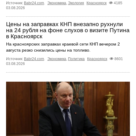
Источник:
Babr24.com
.
Экономика
,
Экология
Красноярск
4185
03.08.2026
Цены на заправках КНП внезапно рухнули
на 24 рубля на фоне слухов о визите Путина
в Красноярск
На красноярских заправках краевой сети КНП вечером 2
августа резко снизились цены на топливо.
Источник:
Babr24.com
.
Экономика
,
Политика
Красноярск
8601
03.08.2026