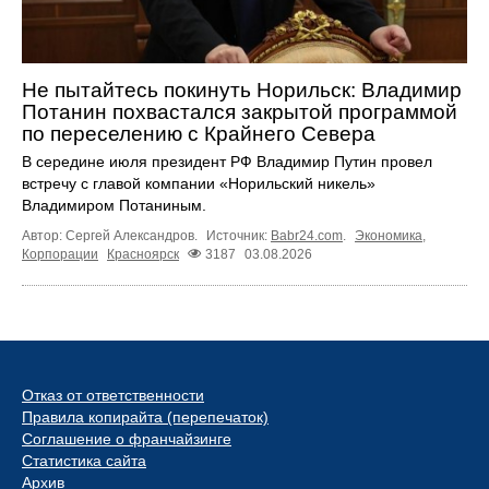
Не пытайтесь покинуть Норильск: Владимир
Потанин похвастался закрытой программой
по переселению с Крайнего Севера
В середине июля президент РФ Владимир Путин провел
встречу с главой компании «Норильский никель»
Владимиром Потаниным.
Автор: Сергей Александров.
Источник:
Babr24.com
.
Экономика
,
Корпорации
Красноярск
3187
03.08.2026
Отказ от ответственности
Правила копирайта (перепечаток)
Соглашение о франчайзинге
Статистика сайта
Архив