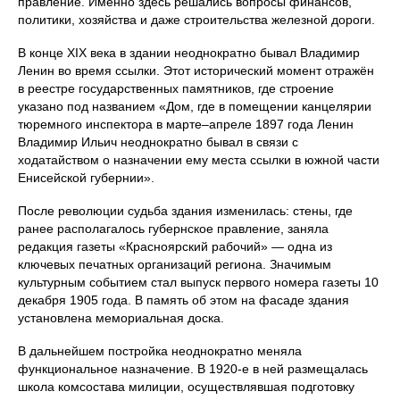
правление. Именно здесь решались вопросы финансов,
политики, хозяйства и даже строительства железной дороги.
В конце XIX века в здании неоднократно бывал Владимир
Ленин во время ссылки. Этот исторический момент отражён
в реестре государственных памятников, где строение
указано под названием «Дом, где в помещении канцелярии
тюремного инспектора в марте–апреле 1897 года Ленин
Владимир Ильич неоднократно бывал в связи с
ходатайством о назначении ему места ссылки в южной части
Енисейской губернии».
После революции судьба здания изменилась: стены, где
ранее располагалось губернское правление, заняла
редакция газеты «Красноярский рабочий» — одна из
ключевых печатных организаций региона. Значимым
культурным событием стал выпуск первого номера газеты 10
декабря 1905 года. В память об этом на фасаде здания
установлена мемориальная доска.
В дальнейшем постройка неоднократно меняла
функциональное назначение. В 1920-е в ней размещалась
школа комсостава милиции, осуществлявшая подготовку