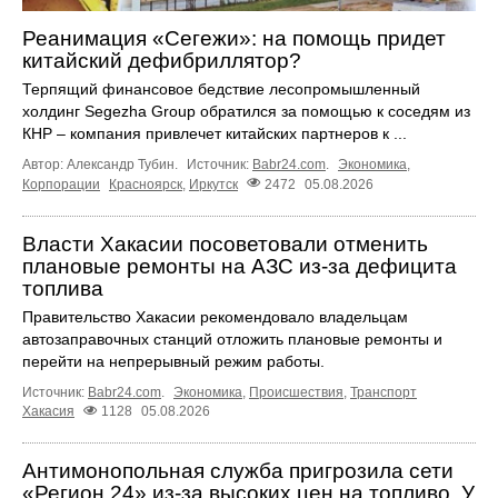
Реанимация «Сегежи»: на помощь придет
китайский дефибриллятор?
Терпящий финансовое бедствие лесопромышленный
холдинг Segezha Group обратился за помощью к соседям из
КНР – компания привлечет китайских партнеров к ...
Автор: Александр Тубин.
Источник:
Babr24.com
.
Экономика
,
Корпорации
Красноярск
,
Иркутск
2472
05.08.2026
Власти Хакасии посоветовали отменить
плановые ремонты на АЗС из-за дефицита
топлива
Правительство Хакасии рекомендовало владельцам
автозаправочных станций отложить плановые ремонты и
перейти на непрерывный режим работы.
Источник:
Babr24.com
.
Экономика
,
Происшествия
,
Транспорт
Хакасия
1128
05.08.2026
Антимонопольная служба пригрозила сети
«Регион 24» из-за высоких цен на топливо. У