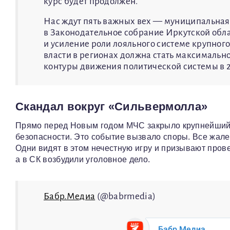
курс будет продолжен.
Нас ждут пять важных вех — муниципальная
в Законодательное собрание Иркутской обла
и усиление роли лояльного системе крупног
власти в регионах должна стать максимальн
контуры движения политической системы в 2
Скандал вокруг «Сильвермолла»
Прямо перед Новым годом МЧС закрыло крупнейший 
безопасности. Это событие вызвало споры. Все жале
Одни видят в этом нечестную игру и призывают прове
а в СК возбудили уголовное дело.
Бабр.Медиа
(@babrmedia)