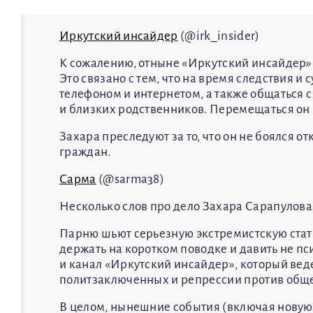
Иркутский инсайдер
(@irk_insider)
​К сожалению, отныне «Иркутский инсайдер»
Это связано с тем, что на время следствия и
телефоном и интернетом, а также общаться 
и близких родственников. Перемещаться он м
Захара преследуют за то, что он не боялся о
граждан.
Сарма
(@sarma38)
Несколько слов про дело Захара Сарапулова
Парню шьют серьезную экстремистскую стать
держать на коротком поводке и давить не пс
и канал «Иркутский инсайдер», который ве
политзаключенных и репрессии против обще
В целом, нынешние события (включая новую 