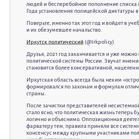
людей и бесперебойное пополнение списка и
Года установления полицейской диктатуры в
Поверьте, именно так этот год и войдет в уч
и их обезумевшее начальство.
Иркутск политический
(@Irkpolicy)
Друзья, 2021 год заканчивается и уже можно 
политической системы России. Звучат мнения
становится более консервативной, нацеленн
Иркутская область всегда была неким «остр
формировался по законам и формулам отличн
страны.
После зачистки представителей несистемной
стало ясно, что политическая жизнь теперь 
логично и объяснимо. Оппозиционная деятел
фарватеру тем, правила приняли все систем
консенсус между крупными участниками поли