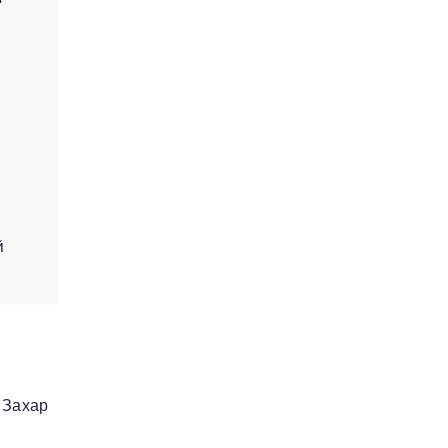
й
 Захар