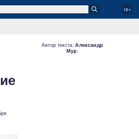
18+
Автор текста:
Александр
Мур
.
тие
бря