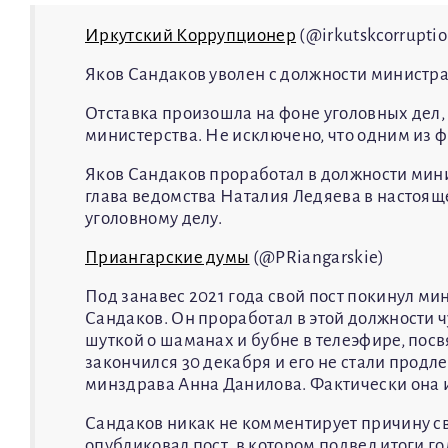
Иркутский Коррупционер
(@irkutskcorruptio
Яков Сандаков уволен с должности министр
Отставка произошла на фоне уголовных дел
министерства. Не исключено, что одним из ф
Яков Сандаков проработал в должности мин
глава ведомства Наталия Ледяева в настоящ
уголовному делу.
Приангарские думы
(@PRiangarskie)
Под занавес 2021 года свой пост покинул м
Сандаков. Он проработал в этой должности 
шуткой о шаманах и бубне в телеэфире, пос
закончился 30 декабря и его не стали продле
минздрава Анна Данилова. Фактически она и
Сандаков никак не комментирует причину сво
опубликовал пост, в котором подвел итоги г