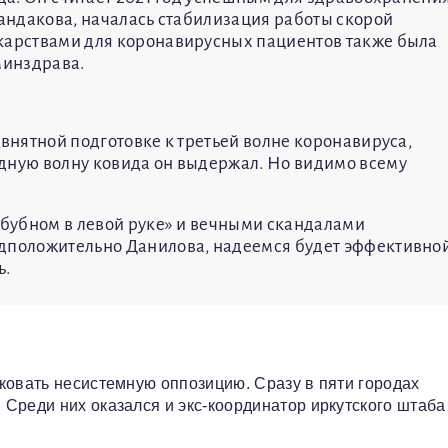
Сандакова, началась стабилизация работы скорой
екарствами для коронавирусных пациентов также была
минздрава.
евнятной подготовке к третьей волне коронавируса,
дную волну ковида он выдержал. Но видимо всему
й бубном в левой руке» и вечными скандалами
едположительно Данилова, надеемся будет эффективно
ь.
ковать несистемную оппозицию. Сразу в пяти городах
Среди них оказался и экс-координатор иркутского штаба