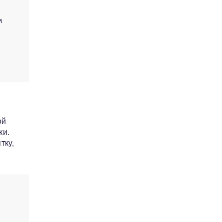
м
ой
ки.
тку,