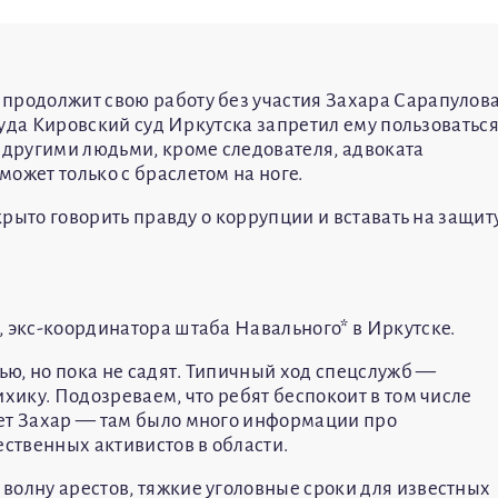
 продолжит свою работу без участия Захара Сарапулова
 суда Кировский суд Иркутска запретил ему пользоватьс
с другими людьми, кроме следователя, адвоката
ожет только с браслетом на ноге.
ткрыто говорить правду о коррупции и вставать на защит
, экс-координатора штаба Навального* в Иркутске.
ю, но пока не садят. Типичный ход спецслужб —
ихику. Подозреваем, что ребят беспокоит в том числе
дет Захар — там было много информации про
ственных активистов в области.
волну арестов, тяжкие уголовные сроки для известных