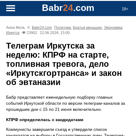
Babr
24
.com
18+
Анна Моль
©
Babr24.com
Политика
,
Братья меньшие
,
Экономика
Иркутск
23902
22.06.2026, 15:00
Телеграм Иркутска за
неделю: КПРФ на старте,
топливная тревога, дело
«Иркутскгортранса» и закон
об эвтаназии
Бабр представляет еженедельную подборку главных
событий Иркутской области по версии телеграм-каналов за
прошедшие дни с 15 по 21 июня включительно.
КПРФ определилась с кандидатами
Коммунисты завершили съезд и утвердили список
кандидатов на выборы в Государственную думу. Телеграм-