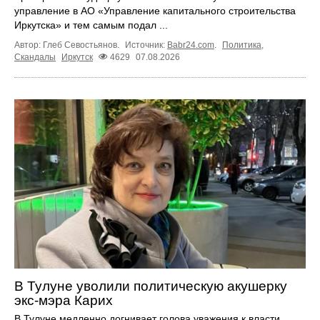
управление в АО «Управление капитального строительства
Иркутска» и тем самым подал ...
Автор: Глеб Севостьянов.
Источник:
Babr24.com
.
Политика
,
Скандалы
Иркутск
4629
07.08.2026
В Тулуне уволили политическую акушерку
экс-мэра Карих
В Тулуне медленно догнивает голова уважения к власти,