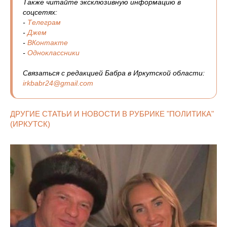
Также читайте эксклюзивную информацию в
соцсетях:
-
Телеграм
-
Джем
-
ВКонтакте
-
Одноклассники
Связаться с редакцией Бабра в Иркутской области:
irkbabr24@gmail.com
ДРУГИЕ СТАТЬИ И НОВОСТИ В РУБРИКЕ "ПОЛИТИКА"
(ИРКУТСК)