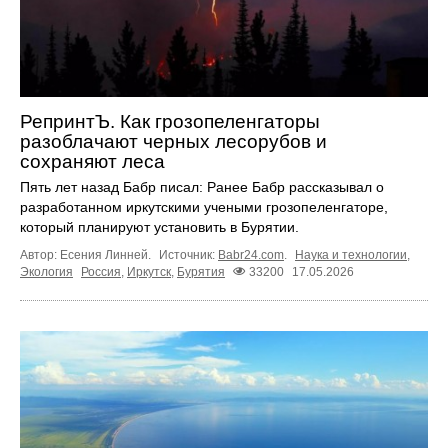
РепринтЪ. Как грозопеленгаторы
разоблачают черных лесорубов и
сохраняют леса
Пять лет назад Бабр писал: Ранее Бабр рассказывал о
разработанном иркутскими учеными грозопеленгаторе,
который планируют установить в Бурятии.
Автор: Есения Линней.
Источник:
Babr24.com
.
Наука и технологии
,
Экология
Россия
,
Иркутск
,
Бурятия
33200
17.05.2026