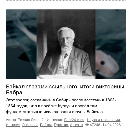
Байкал глазами ссыльного: итоги викторины
Бабра
Этот зоолог, сосланный в Сибирь после восстания 1863-
1864 годов, жил в посёлке Култук и провёл там
фундаментальные исследования фауны Байкала.
Автор: Есения Линней.
Источник:
Babr24.com
.
Наука и технологии
,
История
,
Экология
Байкал
,
Бурятия
,
Иркутск
47246
14.04.2026