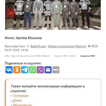
Фото: Артём Моисеев
Ярослава Грин
©
Babr24.com
Наука и технологии
Иркутск
9528
08.07.2026, 13:06
URL: https://m.babr24.com/?IDE=294112
Bytes: 2581 / 2284
Скачать PDF
Поделиться в соцсетях:
Также читайте эксклюзивную информацию в
соцсетях:
-
Телеграм
-
Джем
-
ВКонтакте