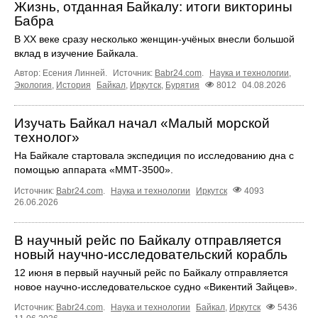
Жизнь, отданная Байкалу: итоги викторины
Бабра
В XX веке сразу несколько женщин-учёных внесли большой
вклад в изучение Байкала.
Автор: Есения Линней.
Источник:
Babr24.com
.
Наука и технологии
,
Экология
,
История
Байкал
,
Иркутск
,
Бурятия
8012
04.08.2026
Изучать Байкал начал «Малый морской
технолог»
На Байкале стартовала экспедиция по исследованию дна с
помощью аппарата «ММТ‑3500».
Источник:
Babr24.com
.
Наука и технологии
Иркутск
4093
26.06.2026
В научный рейс по Байкалу отправляется
новый научно‑исследовательский корабль
12 июня в первый научный рейс по Байкалу отправляется
новое научно‑исследовательское судно «Викентий Зайцев».
Источник:
Babr24.com
.
Наука и технологии
Байкал
,
Иркутск
5436