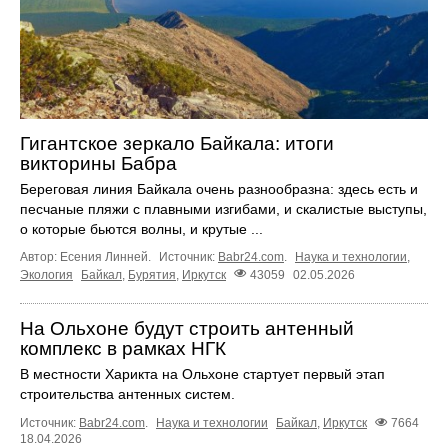
Гигантское зеркало Байкала: итоги
викторины Бабра
Береговая линия Байкала очень разнообразна: здесь есть и
песчаные пляжи с плавными изгибами, и скалистые выступы,
о которые бьются волны, и крутые ...
Автор: Есения Линней.
Источник:
Babr24.com
.
Наука и технологии
,
Экология
Байкал
,
Бурятия
,
Иркутск
43059
02.05.2026
На Ольхоне будут строить антенный
комплекс в рамках НГК
В местности Харикта на Ольхоне стартует первый этап
строительства антенных систем.
Источник:
Babr24.com
.
Наука и технологии
Байкал
,
Иркутск
7664
18.04.2026