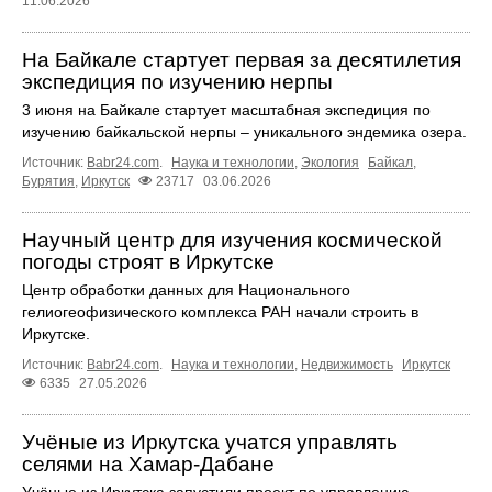
11.06.2026
На Байкале стартует первая за десятилетия
экспедиция по изучению нерпы
3 июня на Байкале стартует масштабная экспедиция по
изучению байкальской нерпы – уникального эндемика озера.
Источник:
Babr24.com
.
Наука и технологии
,
Экология
Байкал
,
Бурятия
,
Иркутск
23717
03.06.2026
Научный центр для изучения космической
погоды строят в Иркутске
Центр обработки данных для Национального
гелиогеофизического комплекса РАН начали строить в
Иркутске.
Источник:
Babr24.com
.
Наука и технологии
,
Недвижимость
Иркутск
6335
27.05.2026
Учёные из Иркутска учатся управлять
селями на Хамар‑Дабане
Учёные из Иркутска запустили проект по управлению