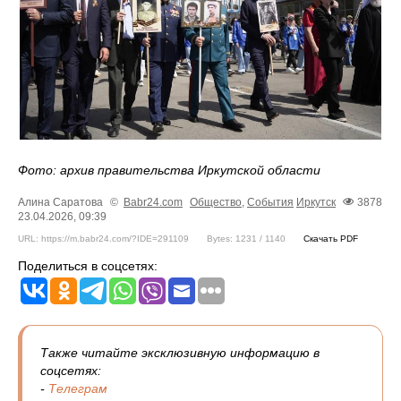
Фото: архив правительства Иркутской области
Алина Саратова
©
Babr24.com
Общество
,
События
Иркутск
3878
23.04.2026, 09:39
URL: https://m.babr24.com/?IDE=291109
Bytes: 1231 / 1140
Скачать PDF
Поделиться в соцсетях:
Также читайте эксклюзивную информацию в
соцсетях:
-
Телеграм