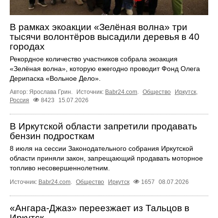
В рамках экоакции «Зелёная волна» три
тысячи волонтёров высадили деревья в 40
городах
Рекордное количество участников собрала экоакция
«Зелёная волна», которую ежегодно проводит Фонд Олега
Дерипаска «Вольное Дело».
Автор: Ярослава Грин.
Источник:
Babr24.com
.
Общество
Иркутск
,
Россия
8423
15.07.2026
В Иркутской области запретили продавать
бензин подросткам
8 июля на сессии Законодательного собрания Иркутской
области приняли закон, запрещающий продавать моторное
топливо несовершеннолетним.
Источник:
Babr24.com
.
Общество
Иркутск
1657
08.07.2026
«Ангара‑Джаз» переезжает из Тальцов в
Иркутск