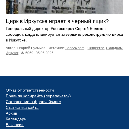
Цирк в Иркутске играет в черный ящик?
Генеральный директор Росгосцирка Сергей Беляков
сообщил, когда планируется завершить реконструкцию цирка
в Иркутске.
Автор: Георгий Булычев.
Источник:
Babr24.com
.
Общество
,
Скандалы
Иркутск
5059
05.06.2026
Отказ от ответственности
Правила копирайта (перепечаток)
Соглашение о франчайзинге
Статистика сайта
Архив
Календарь
Вакансии