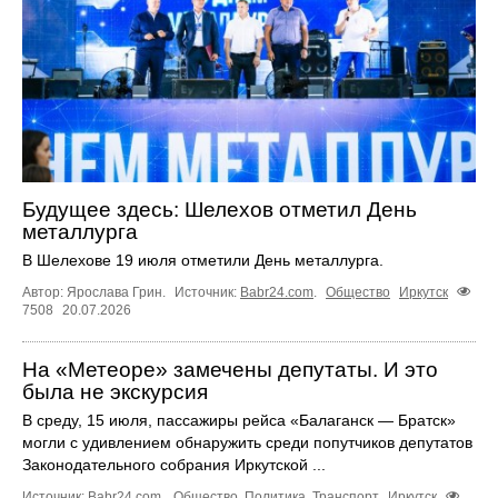
Будущее здесь: Шелехов отметил День
металлурга
В Шелехове 19 июля отметили День металлурга.
Автор: Ярослава Грин.
Источник:
Babr24.com
.
Общество
Иркутск
7508
20.07.2026
На «Метеоре» замечены депутаты. И это
была не экскурсия
В среду, 15 июля, пассажиры рейса «Балаганск — Братск»
могли с удивлением обнаружить среди попутчиков депутатов
Законодательного собрания Иркутской ...
Источник:
Babr24.com
.
Общество
,
Политика
,
Транспорт
Иркутск