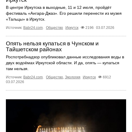
В центре Иркутска в выходные, 11 и 12 июля, пройдёт
фестиваль «Ангара‑Джаз». Его решили перенести из музея
«Тальцы» в Иркутск.
Источник:
Babr24.com
.
Общество
Иркутск
2196
03.07.2026
Опять нельзя купаться в Чунском и
Тайшетском районах
Роспотребнадзор опубликовал данные исследования воды в
двух водоёмах Иркутской области. И да, опять — купаться
там нельзя.
Источник:
Babr24.com
.
Общество
,
Экология
Иркутск
6912
03.07.2026