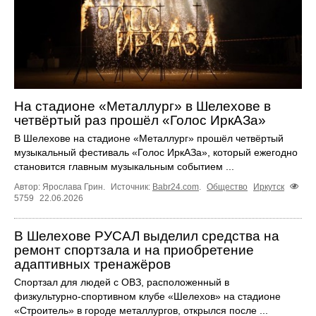
На стадионе «Металлург» в Шелехове в
четвёртый раз прошёл «Голос ИркАЗа»
В Шелехове на стадионе «Металлург» прошёл четвёртый
музыкальный фестиваль «Голос ИркАЗа», который ежегодно
становится главным музыкальным событием ...
Автор: Ярослава Грин.
Источник:
Babr24.com
.
Общество
Иркутск
5759
22.06.2026
В Шелехове РУСАЛ выделил средства на
ремонт спортзала и на приобретение
адаптивных тренажёров
Спортзал для людей с ОВЗ, расположенный в
физкультурно‑спортивном клубе «Шелехов» на стадионе
«Строитель» в городе металлургов, открылся после ...