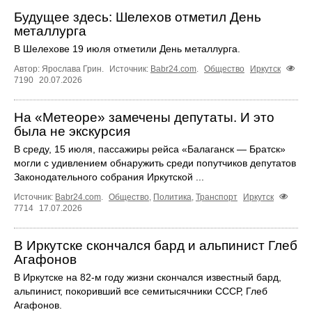
Будущее здесь: Шелехов отметил День
металлурга
В Шелехове 19 июля отметили День металлурга.
Автор: Ярослава Грин.
Источник:
Babr24.com
.
Общество
Иркутск
7190
20.07.2026
На «Метеоре» замечены депутаты. И это
была не экскурсия
В среду, 15 июля, пассажиры рейса «Балаганск — Братск»
могли с удивлением обнаружить среди попутчиков депутатов
Законодательного собрания Иркутской ...
Источник:
Babr24.com
.
Общество
,
Политика
,
Транспорт
Иркутск
7714
17.07.2026
В Иркутске скончался бард и альпинист Глеб
Агафонов
В Иркутске на 82‑м году жизни скончался известный бард,
альпинист, покоривший все семитысячники СССР, Глеб
Агафонов.