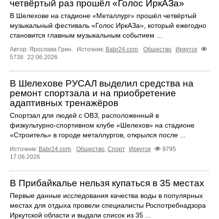
четвёртый раз прошёл «Голос ИркАЗа»
В Шелехове на стадионе «Металлург» прошёл четвёртый
музыкальный фестиваль «Голос ИркАЗа», который ежегодно
становится главным музыкальным событием ...
Автор: Ярослава Грин.
Источник:
Babr24.com
.
Общество
Иркутск
5738
22.06.2026
В Шелехове РУСАЛ выделил средства на
ремонт спортзала и на приобретение
адаптивных тренажёров
Спортзал для людей с ОВЗ, расположенный в
физкультурно‑спортивном клубе «Шелехов» на стадионе
«Строитель» в городе металлургов, открылся после ...
Источник:
Babr24.com
.
Общество
,
Спорт
Иркутск
9795
17.06.2026
В Прибайкалье нельзя купаться в 35 местах
Первые данные исследования качества воды в популярных
местах для отдыха провели специалисты Роспотребнадзора
Иркутской области и выдали список из 35 ...