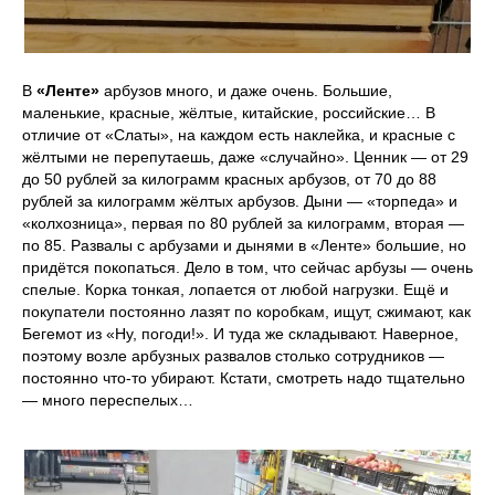
В
«Ленте»
арбузов много, и даже очень. Большие,
маленькие, красные, жёлтые, китайские, российские… В
отличие от «Слаты», на каждом есть наклейка, и красные с
жёлтыми не перепутаешь, даже «случайно». Ценник — от 29
до 50 рублей за килограмм красных арбузов, от 70 до 88
рублей за килограмм жёлтых арбузов. Дыни — «торпеда» и
«колхозница», первая по 80 рублей за килограмм, вторая —
по 85. Развалы с арбузами и дынями в «Ленте» большие, но
придётся покопаться. Дело в том, что сейчас арбузы — очень
спелые. Корка тонкая, лопается от любой нагрузки. Ещё и
покупатели постоянно лазят по коробкам, ищут, сжимают, как
Бегемот из «Ну, погоди!». И туда же складывают. Наверное,
поэтому возле арбузных развалов столько сотрудников —
постоянно что-то убирают. Кстати, смотреть надо тщательно
— много переспелых…