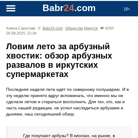
Babr
24
.com
18+
Алина Саратова
©
Babr24.com
Общество
Иркутск
4250
26.08.2025, 12:34
Ловим лето за арбузный
хвостик: обзор арбузных
развалов в иркутских
супермаркетах
Последняя неделя лета идёт по северному полушарию. И в
эту неделю принято вдруг вспоминать, что именно мы не
сделали летом и стараться восполнить. Для тех, кто, как и
часть нашей редакции, не успел насладиться арбузами и
дынями, наш сегодняшний обзор.
Где покупают арбузы? В киосках, на рынке, в