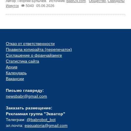
Автор: Георгий Булычев.
Источник:
Babr24.com
.
Общество
,
Скандалы
Иркутск
5040
05.06.2026
Отказ от ответственности
Правила копирайта (перепечаток)
Соглашение о франчайзинге
Статистика сайта
Архив
Календарь
Вакансии
Письмо главреду:
newsbabr@gmail.com
Заказать размещение:
Рекламная группа "Экватор"
Телеграм:
@babrobot_bot
эл.почта:
eqquatoria@gmail.com