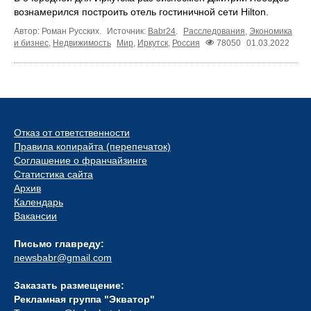
вознамерился построить отель гостиничной сети Hilton.
Автор: Роман Русских.
Источник:
Babr24
.
Расследования
,
Экономика
и бизнес
,
Недвижимость
Мир
,
Иркутск
,
Россия
78050
01.03.2022
Отказ от ответственности
Правила копирайта (перепечаток)
Соглашение о франчайзинге
Статистика сайта
Архив
Календарь
Вакансии
Письмо главреду:
newsbabr@gmail.com
Заказать размещение:
Рекламная группа "Экватор"