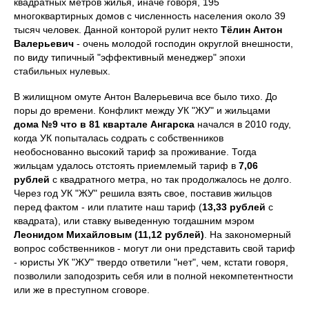
квадратных метров жилья, иначе говоря, 195
многоквартирных домов с численность населения около 39
тысяч человек. Данной конторой рулит некто
Тёлин Антон
Валерьевич
- очень молодой господин округлой внешности,
по виду типичный "эффективный менеджер" эпохи
стабильных нулевых.
В жилищном омуте Антон Валерьевича все было тихо. До
поры до времени. Конфликт между УК "ЖУ" и жильцами
дома №9 что в 81 квартале Ангарска
начался в 2010 году,
когда УК попыталась содрать с собственников
необоснованно высокий тариф за проживание. Тогда
жильцам удалось отстоять приемлемый тариф в
7,06
рублей
с квадратного метра, но так продолжалось не долго.
Через год УК "ЖУ" решила взять свое, поставив жильцов
перед фактом - или платите наш тариф (
13,33 рублей
с
квадрата), или ставку выведенную тогдашним мэром
Леонидом Михайловым (11,12 рублей)
. На закономерный
вопрос собственников - могут ли они представить свой тариф
- юристы УК "ЖУ" твердо ответили "нет", чем, кстати говоря,
позволили заподозрить себя или в полной некомпетентности
или же в преступном сговоре.