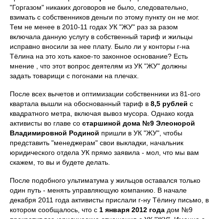
"Горгазом" никаких договоров не было, следовательно,
взимать с собственников деньги по этому пункту он не мог.
Тем не менее в 2010-11 годах УК "ЖУ" раз за разом
включала данную услугу в собственный тариф и жильцы
исправно вносили за нее плату. Было ли у конторы г-на
Тёлина на это хоть какое-то законное основание? Есть
мнение , что этот вопрос деятелям из УК "ЖУ" должны
задать товарищи с погонами на плечах.
После всех вычетов и оптимизации собственники из 81-ого
квартала вышли на обоснованный тариф в
8,5 рублей
с
квадратного метра, включая вывоз мусора. Однако когда
активисты во главе со
старшиной дома №9 Элеонорой
Владимировной Родиной
пришли в УК "ЖУ", чтобы
представить "менеджерам" свои выкладки, начальник
юридического отдела УК прямо заявила - мол, что мы вам
скажем, то вы и будете делать.
После подобного ультиматума у жильцов оставался только
один путь - менять управляющую компанию. В начале
декабря 2011 года активисты прислали г-ну Тёлину письмо, в
котором сообщалось, что с
1 января 2012 года
дом №9