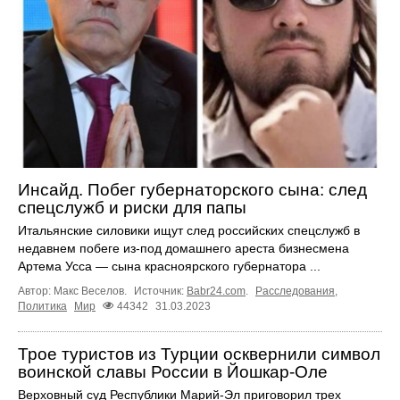
Инсайд. Побег губернаторского сына: след
спецслужб и риски для папы
Итальянские силовики ищут след российских спецслужб в
недавнем побеге из-под домашнего ареста бизнесмена
Артема Усса — сына красноярского губернатора ...
Автор: Макс Веселов.
Источник:
Babr24.com
.
Расследования
,
Политика
Мир
44342
31.03.2023
Трое туристов из Турции осквернили символ
воинской славы России в Йошкар-Оле
Верховный суд Республики Марий-Эл приговорил трех