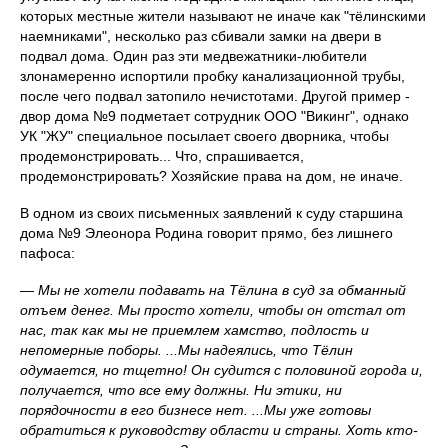
которых местные жители называют не иначе как "тёлинскими
наемниками", несколько раз сбивали замки на двери в
подвал дома. Один раз эти медвежатники-любители
злонамеренно испортили пробку канализационной трубы,
после чего подвал затопило нечистотами. Другой пример -
двор дома №9 подметает сотрудник ООО "Викинг", однако
УК "ЖУ" специальное посылает своего дворника, чтобы
продемонстрировать... Что, спрашивается,
продемонстрировать? Хозяйские права на дом, не иначе.
В одном из своих письменных заявлений к суду старшина
дома №9 Элеонора Родина говорит прямо, без лишнего
пафоса:
—
Мы не хотели подавать на Тёлина в суд за обманный
отъем денег. Мы просто хотели, чтобы он отстал от
нас, так как мы не приемлем хамство, подлость и
непомерные поборы. ...Мы надеялись, что Тёлин
одумается, но тщетно! Он судится с половиной города и,
получается, что все ему должны. Ни этики, ни
порядочности в его бизнесе нет. ...Мы уже готовы
обратиться к руководству области и страны. Хоть кто-