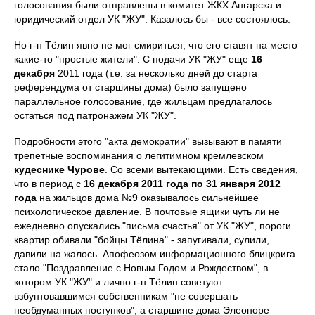
голосования были отправлены в комитет ЖКХ Ангарска и
юридический отдел УК "ЖУ". Казалось бы - все состоялось.
Но г-н Тёлин явно не мог смириться, что его ставят на место
какие-то "простые жители". С подачи УК "ЖУ" еще
16
декабря
2011 года (т.е. за несколько дней до старта
референдума от старшины дома) было запущено
параллельное голосование, где жильцам предлагалось
остаться под патронажем УК "ЖУ".
Подробности этого "акта демократии" вызывают в памяти
трепетные воспоминания о легитимном кремлевском
кудеснике Чурове
. Со всеми вытекающими. Есть сведения,
что в период с
16 декабря 2011 года по 31 января 2012
года
на жильцов дома №9 оказывалось сильнейшее
психологическое давление. В почтовые ящики чуть ли не
ежедневно опускались "письма счастья" от УК "ЖУ", пороги
квартир обивали "бойцы Тёлина" - запугивали, сулили,
давили на жалось. Апофеозом информационного блицкрига
стало "Поздравление с Новым Годом и Рождеством", в
котором УК "ЖУ" и лично г-н Тёлин советуют
взбунтовавшимся собственникам "не совершать
необдуманных поступков", а старшине дома Элеоноре