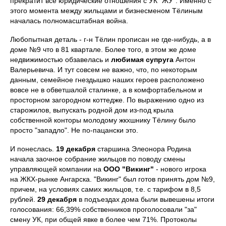
прекратит все юридические отношения с УК "ЖУ". Именно с
этого момента между жильцами и бизнесменом Тёлиным
началась полномасштабная война.
Любопытная деталь - г-н Тёлин прописан не где-нибудь, а в
доме №9 что в 81 квартале. Более того, в этом же доме
недвижимостью обзавелась и
любимая супруга
Антон
Валерьевича. И тут совсем не важно, что, по некоторым
данным, семейное гнездышко наших героев расположено
вовсе не в обветшалой сталинке, а в комфортабельном и
просторном загородном коттедже. По выражению одно из
старожилов, выпускать родной дом из-под крыла
собственной конторы молодому жкхшнику Тёлину было
просто "западло". Не по-пацански это.
И понеслась.
19 декабря
старшина Элеонора Родина
начала заочное собрание жильцов по поводу смены
управляющей компании на
ООО "Викинг"
- нового игрока
на ЖКХ-рынке Ангарска. "Викинг" был готов принять дом №9,
причем, на условиях самих жильцов, т.е. с тарифом в 8,5
рублей.
29 декабря
в подъездах дома были вывешены итоги
голосования: 66,39% собственников проголосовали "за"
смену УК, при общей явке в более чем 71%. Протоколы