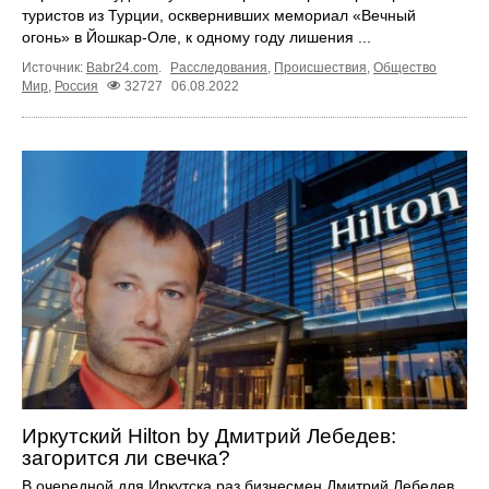
туристов из Турции, осквернивших мемориал «Вечный
огонь» в Йошкар-Оле, к одному году лишения ...
Источник:
Babr24.com
.
Расследования
,
Происшествия
,
Общество
Мир
,
Россия
32727
06.08.2022
Иркутский Hilton by Дмитрий Лебедев:
загорится ли свечка?
В очередной для Иркутска раз бизнесмен Дмитрий Лебедев