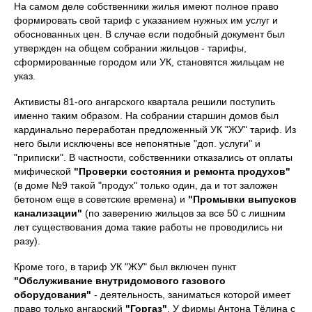
На самом деле собственники жилья имеют полное право
формировать свой тариф с указанием нужных им услуг и
обоснованных цен. В случае если подобный документ был
утвержден на общем собрании жильцов - тарифы,
сформированные городом или УК, становятся жильцам не
указ.
Активисты 81-ого ангарского квартала решили поступить
именно таким образом. На собрании старшин домов был
кардинально переработан предложенный УК "ЖУ" тариф. Из
него были исключены все непонятные "доп. услуги" и
"приписки". В частности, собственники отказались от оплаты
мифической
"Проверки состояния и ремонта продухов"
(в доме №9 такой "продух" только один, да и тот заложен
бетоном еще в советские времена) и
"Промывки выпусков
канализации"
(по заверению жильцов за все 50 с лишним
лет существования дома такие работы не проводились ни
разу).
Кроме того, в тариф УК "ЖУ" был включен пункт
"Обслуживание внутридомового газового
оборудования"
- деятельность, заниматься которой имеет
право только ангарский
"Горгаз"
. У фирмы Антона Тёлина с