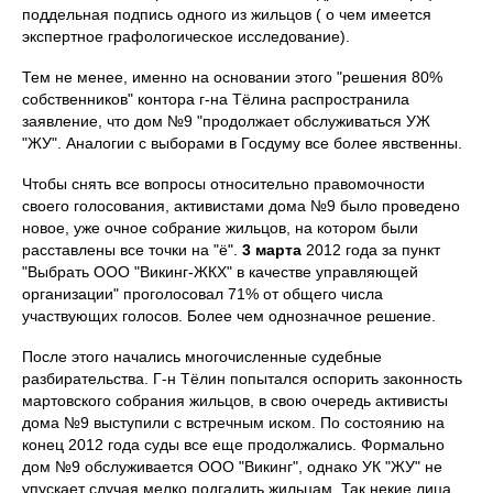
поддельная подпись одного из жильцов ( о чем имеется
экспертное графологическое исследование).
Тем не менее, именно на основании этого "решения 80%
собственников" контора г-на Тёлина распространила
заявление, что дом №9 "продолжает обслуживаться УЖ
"ЖУ". Аналогии с выборами в Госдуму все более явственны.
Чтобы снять все вопросы относительно правомочности
своего голосования, активистами дома №9 было проведено
новое, уже очное собрание жильцов, на котором были
расставлены все точки на "ё".
3 марта
2012 года за пункт
"Выбрать ООО "Викинг-ЖКХ" в качестве управляющей
организации" проголосовал 71% от общего числа
участвующих голосов. Более чем однозначное решение.
После этого начались многочисленные судебные
разбирательства. Г-н Тёлин попытался оспорить законность
мартовского собрания жильцов, в свою очередь активисты
дома №9 выступили с встречным иском. По состоянию на
конец 2012 года суды все еще продолжались. Формально
дом №9 обслуживается ООО "Викинг", однако УК "ЖУ" не
упускает случая мелко подгадить жильцам. Так некие лица,