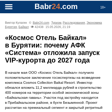
Babr
24
.com
18+
Виктор Кулагин
©
Babr24.com
Туризм
,
Расследования
,
Экономика
Бурятия
,
Байкал
42438
15.05.2026, 21:19
«Космос Отель Байкал»
в Бурятии: почему АФК
«Система» отложила запуск
VIP-курорта до 2027 года
В начале мая ООО «Космос Отель Байкал» получило
положительное заключение госэкспертизы на возведение
комплекса Cosmos Collection Baikal Resort. Инвестор
обязался вложить 11,2 миллиарда рублей в строительство
400 номеров на территории особой экономической зоны
«Байкальская гавань». Участок под застройку находится
в Прибайкальском районе, в бухте Безымянной. Проект
рассчитан на премиальный сегмент и закрытый ретритный