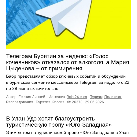
Телеграм Бурятии за неделю: «Голос
кочевников» отказался от алкоголя, а Мария
Цыденова – от примирения
Бабр представляет обзор ключевых событий и обсуждений
в бурятском сегменте мессенджера Telegram за неделю с 22
по 29 июня включительно.
Автор: Есения Линней.
Источник:
Babr24.com
.
Туризм
,
Политика
,
Расследования
Бурятия
,
Россия
26373
29.06.2026
В Улан-Удэ хотят благоустроить
туристическую тропу «Юго-Западная»
Этим летом на туристической тропе «Юго-Западная» в Улан-