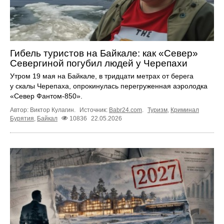
Гибель туристов на Байкале: как «Север»
Севергиной погубил людей у Черепахи
Утром 19 мая на Байкале, в тридцати метрах от берега
у скалы Черепаха, опрокинулась перегруженная аэролодка
«Север Фантом-850».
Автор: Виктор Кулагин.
Источник:
Babr24.com
.
Туризм
,
Криминал
Бурятия
,
Байкал
10836
22.05.2026