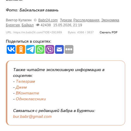
Фото: Байкальская гавань
Виктор Кулагин
©
Babr24.com
Туризм
,
Расследования
,
Экономика
Бурятия
,
Байкал
42438
15.05.2026, 21:19
URL: https://m.babr24.com/?IDE=291989
Bytes: 4366 / 3837
Скачать PDF
Поделиться в соцсетях:
Также читайте эксклюзивную информацию в
соцсетях:
-
Телеграм
-
Джем
-
ВКонтакте
-
Одноклассники
Связаться с редакцией Бабра в Бурятии:
bur.babr@gmail.com