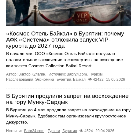
«Космос Отель Байкал» в Бурятии: почему
АФК «Система» отложила запуск VIP-
курорта до 2027 года
В начале мая ООО «Космос Отель Байкал» получило
положительное заключение госэкспертизы на возведение
комплекса Cosmos Collection Baikal Resort.
Автор: Виктор Кулагин.
Источник:
Babr24.com
.
Туризм
,
Расследования
,
Экономика
Бурятия
,
Байкал
42422
15.05.2026
В Бурятии продлили запрет на восхождение
на гору Мунку-Сардык
В Бурятии до 4 мая продлили запрет на восхождение на гору
Мунку-Сардык. Вдобавок там организовали круглосуточное
дежурство.
Источник:
Babr24.com
.
Туризм
Бурятия
4524
29.04.2026