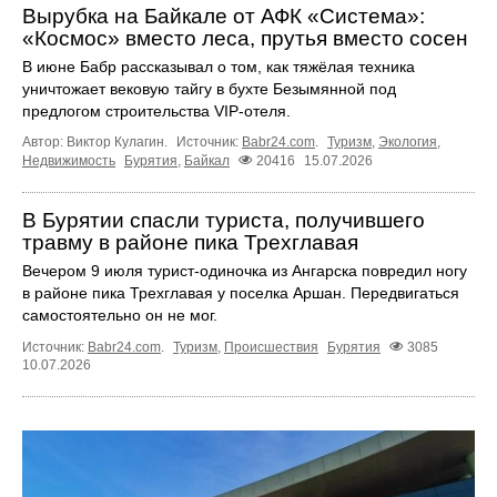
Вырубка на Байкале от АФК «Система»:
«Космос» вместо леса, прутья вместо сосен
В июне Бабр рассказывал о том, как тяжёлая техника
уничтожает вековую тайгу в бухте Безымянной под
предлогом строительства VIP-отеля.
Автор: Виктор Кулагин.
Источник:
Babr24.com
.
Туризм
,
Экология
,
Недвижимость
Бурятия
,
Байкал
20416
15.07.2026
В Бурятии спасли туриста, получившего
травму в районе пика Трехглавая
Вечером 9 июля турист-одиночка из Ангарска повредил ногу
в районе пика Трехглавая у поселка Аршан. Передвигаться
самостоятельно он не мог.
Источник:
Babr24.com
.
Туризм
,
Происшествия
Бурятия
3085
10.07.2026