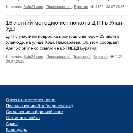
Источник:
Babr24.com
.
Происшествия
Бурятия
1162
30.07.2026
16-летний мотоциклист попал в ДТП в Улан-
Удэ
ДТП с участием подростка произошло вечером 29 июля в
Улан-Удэ, на улице Хоца Намсараева. Об этом сообщает
Ариг Ус online со ссылкой на УГИБДД Бурятии.
Источник:
Babr24.com
.
Происшествия
,
Транспорт
Бурятия
1121
30.07.2026
Отказ от ответственности
Правила копирайта (перепечаток)
Соглашение о франчайзинге
Статистика сайта
Архив
Календарь