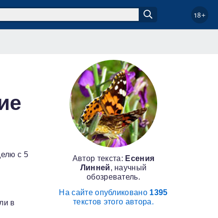
18+
ие
елю с 5
Автор текста:
Есения
Линней
, научный
обозреватель.
На сайте опубликовано
1395
текстов этого автора.
ли в