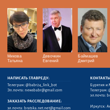
Микова
Девочкин
Баймашев
Татьяна
Евгений
Дмитрий
НАПИСАТЬ ГЛАВРЕДУ:
КОНТАКТ
Телеграм:
@babr24_link_bot
Бурятия и 
Эл.почта:
newsbabr@gmail.com
Телеграм:
эл.почта:
b
ЗАКАЗАТЬ РАССЛЕДОВАНИЕ:
Иркутск: А
эл.почта:
bratska.net.net@gmail.com