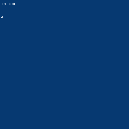
ail.com
ии