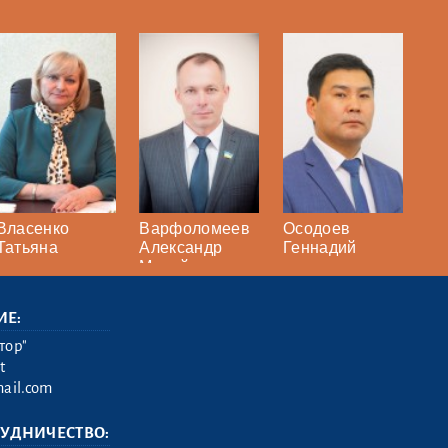
Власенко
Варфоломеев
Осодоев
Татьяна
Александр
Геннадий
Михайлович
ИЕ:
тор"
t
ail.com
РУДНИЧЕСТВО: