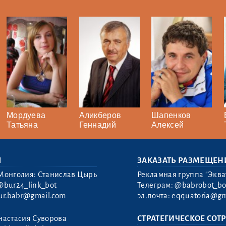
Мордуева
Аликберов
Шапенков
Татьяна
Геннадий
Алексей
Ы
ЗАКАЗАТЬ РАЗМЕЩЕН
Монголия: Станислав Цырь
Рекламная группа "Эква
@bur24_link_bot
Телеграм:
@babrobot_bo
ur.babr@gmail.com
эл.почта:
eqquatoria@gm
настасия Суворова
СТРАТЕГИЧЕСКОЕ СОТ