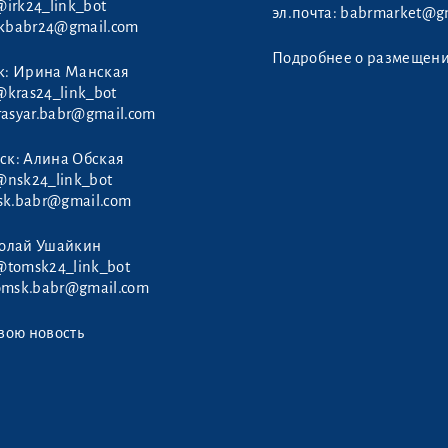
@irk24_link_bot
эл.почта:
babrmarket@gm
rkbabr24@gmail.com
Подробнее о размещен
к: Ирина Манская
@kras24_link_bot
rasyar.babr@gmail.com
ск: Алина Обская
@nsk24_link_bot
sk.babr@gmail.com
колай Ушайкин
@tomsk24_link_bot
omsk.babr@gmail.com
вою новость