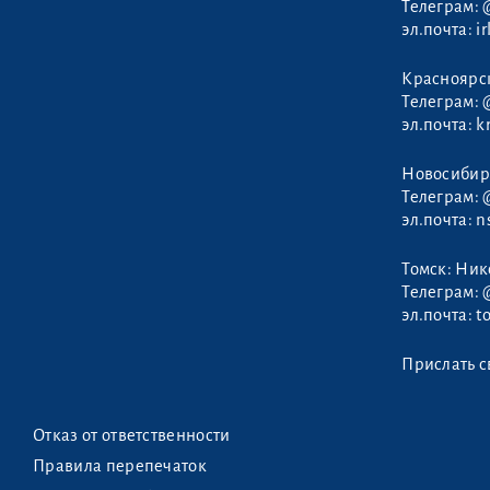
Телеграм:
эл.почта:
i
Красноярс
Балыбердин
Телеграм:
Борис
эл.почта:
k
Новосибир
Телеграм:
эл.почта:
n
Томск: Ни
Телеграм:
эл.почта:
t
Прислать с
Отказ от ответственности
Правила перепечаток