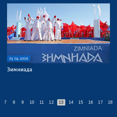
03.04.2006
Зимниада
7
8
9
10
11
12
13
14
15
16
17
18