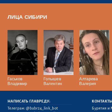
ЛИЦА СИБИРИ
Гаськов
Голышев
Алтарева
Владимир
Валентин
Валерия
НАПИСАТЬ ГЛАВРЕДУ:
КОНТАКТ
Телеграм:
@babr24_link_bot
Бурятия и 