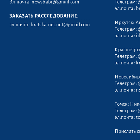
Эл.почта:
newsbabr@gmail.com
Телеграм:
эл.почта:
b
ЗАКАЗАТЬ РАССЛЕДОВАНИЕ:
Иркутск: А
эл.почта:
bratska.net.net@gmail.com
Телеграм:
эл.почта:
i
Савченко
Красноярс
Андрей
Телеграм:
эл.почта:
k
Новосибир
Телеграм:
эл.почта:
n
Томск: Ни
Телеграм:
эл.почта:
t
Прислать с