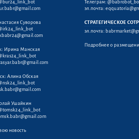
@bur24_link_bot
Телеграм:
@babrobot_bo
ur.babr@gmail.com
эл.почта:
eqquatoria@gm
настасия Суворова
СТРАТЕГИЧЕСКОЕ СОТ
@irk24_link_bot
эл.почта:
babrmarket@gm
rkbabr24@gmail.com
Подробнее о размещен
к: Ирина Манская
@kras24_link_bot
rasyar.babr@gmail.com
ск: Алина Обская
@nsk24_link_bot
sk.babr@gmail.com
колай Ушайкин
@tomsk24_link_bot
omsk.babr@gmail.com
вою новость