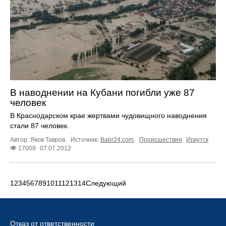
В наводнении на Кубани погибли уже 87
человек
В Краснодарском крае жертвами чудовищного наводнения
стали 87 человек.
Автор: Яков Тавров.
Источник:
Babr24.com
.
Происшествия
Иркутск
17009
07.07.2012
1
2
3
4
5
6
7
8
9
10
11
12
13
14
Следующий
Отказ от ответственности