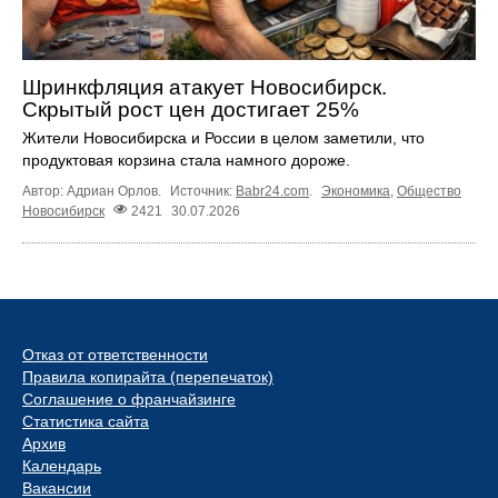
Шринкфляция атакует Новосибирск.
Скрытый рост цен достигает 25%
Жители Новосибирска и России в целом заметили, что
продуктовая корзина стала намного дороже.
Автор: Адриан Орлов.
Источник:
Babr24.com
.
Экономика
,
Общество
Новосибирск
2421
30.07.2026
Отказ от ответственности
Правила копирайта (перепечаток)
Соглашение о франчайзинге
Статистика сайта
Архив
Календарь
Вакансии