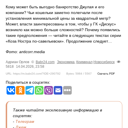
Кому может быть выгодно банкротство Джулая и его
компании? Чьи кошельки заметно полегчали после
установления минимальной цены за квадратный метр?
Может, власти заинтересованы в том, чтобы у ГК «Дискус»
возникло как можно больше сложностей? Почему появились
такие предположения — читайте в следующих текстах серии
«Коза Ностра по‑савельевски». Продолжение следует…
Фото: anticorr.media
Адриан Орлов
©
Babr24.com
Экономика
,
Криминал
Новосибирск
5818
14.04.2026, 23:58
URL: https://m.babr24.com/?IDE=290792
Bytes: 5984 / 5567
Скачать PDF
Поделиться в соцсетях:
Также читайте эксклюзивную информацию в
соцсетях:
-
Телеграм
-
Джем