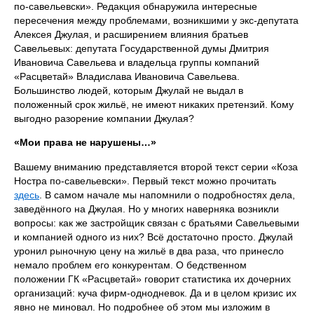
по‑савельевски». Редакция обнаружила интересные
пересечения между проблемами, возникшими у экс‑депутата
Алексея Джулая, и расширением влияния братьев
Савельевых: депутата Государственной думы Дмитрия
Ивановича Савельева и владельца группы компаний
«Расцветай» Владислава Ивановича Савельева.
Большинство людей, которым Джулай не выдал в
положенный срок жильё, не имеют никаких претензий. Кому
выгодно разорение компании Джулая?
«Мои права не нарушены…»
Вашему вниманию представляется второй текст серии «Коза
Ностра по‑савельевски». Первый текст можно прочитать
здесь
. В самом начале мы напомнили о подробностях дела,
заведённого на Джулая. Но у многих наверняка возникли
вопросы: как же застройщик связан с братьями Савельевыми
и компанией одного из них? Всё достаточно просто. Джулай
уронил рыночную цену на жильё в два раза, что принесло
немало проблем его конкурентам. О бедственном
положении ГК «Расцветай» говорит статистика их дочерних
организаций: куча фирм‑однодневок. Да и в целом кризис их
явно не миновал. Но подробнее об этом мы изложим в