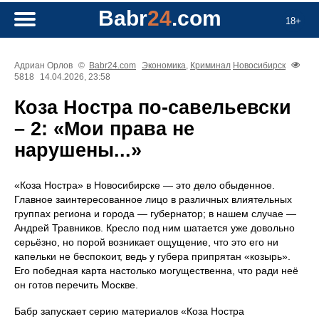
Babr
24
.com
18+
Адриан Орлов
©
Babr24.com
Экономика
,
Криминал
Новосибирск
5818
14.04.2026, 23:58
Коза Ностра по-савельевски
– 2: «Мои права не
нарушены...»
«Коза Ностра» в Новосибирске — это дело обыденное.
Главное заинтересованное лицо в различных влиятельных
группах региона и города — губернатор; в нашем случае —
Андрей Травников. Кресло под ним шатается уже довольно
серьёзно, но порой возникает ощущение, что это его ни
капельки не беспокоит, ведь у губера припрятан «козырь».
Его победная карта настолько могущественна, что ради неё
он готов перечить Москве.
Бабр запускает серию материалов «Коза Ностра