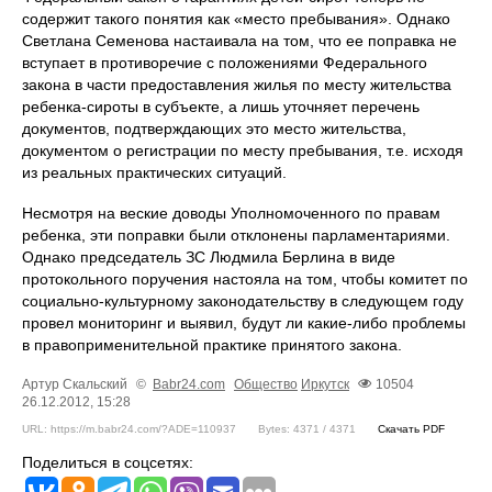
содержит такого понятия как «место пребывания». Однако
Светлана Семенова настаивала на том, что ее поправка не
вступает в противоречие с положениями Федерального
закона в части предоставления жилья по месту жительства
ребенка-сироты в субъекте, а лишь уточняет перечень
документов, подтверждающих это место жительства,
документом о регистрации по месту пребывания, т.е. исходя
из реальных практических ситуаций.
Несмотря на веские доводы Уполномоченного по правам
ребенка, эти поправки были отклонены парламентариями.
Однако председатель ЗС Людмила Берлина в виде
протокольного поручения настояла на том, чтобы комитет по
социально-культурному законодательству в следующем году
провел мониторинг и выявил, будут ли какие-либо проблемы
в правоприменительной практике принятого закона.
Артур Скальский
©
Babr24.com
Общество
Иркутск
10504
26.12.2012, 15:28
URL: https://m.babr24.com/?ADE=110937
Bytes: 4371 / 4371
Скачать PDF
Поделиться в соцсетях: