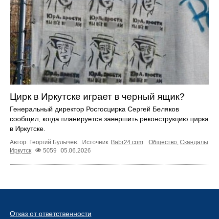
Цирк в Иркутске играет в черный ящик?
Генеральный директор Росгосцирка Сергей Беляков
сообщил, когда планируется завершить реконструкцию цирка
в Иркутске.
Автор: Георгий Булычев.
Источник:
Babr24.com
.
Общество
,
Скандалы
Иркутск
5059
05.06.2026
Отказ от ответственности