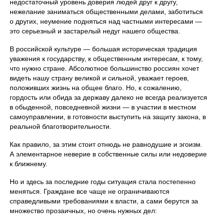
недостаточный уровень доверия людей друг к другу,
нежелание заниматься общественными делами, заботиться
о других, неумение подняться над частными интересами —
это серьезный и застарелый недуг нашего общества.
В российской культуре — большая историческая традиция
уважения к государству, к общественным интересам, к тому,
что нужно стране. Абсолютное большинство россиян хочет
видеть нашу страну великой и сильной, уважает героев,
положивших жизнь на общее благо. Но, к сожалению,
гордость или обида за державу далеко не всегда реализуется
в обыденной, повседневной жизни — в участии в местном
самоуправлении, в готовности выступить на защиту закона, в
реальной благотворительности.
Как правило, за этим стоит отнюдь не равнодушие и эгоизм.
А элементарное неверие в собственные силы или недоверие
к ближнему.
Но и здесь за последние годы ситуация стала постепенно
меняться. Граждане все чаще не ограничиваются
справедливыми требованиями к власти, а сами берутся за
множество прозаичных, но очень нужных дел: