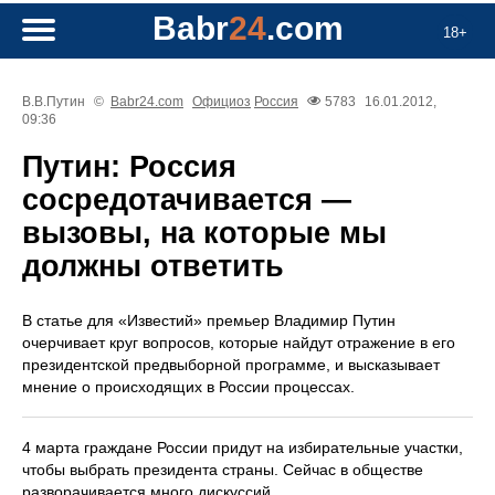
Babr
24
.com
18+
В.В.Путин
©
Babr24.com
Официоз
Россия
5783
16.01.2012,
09:36
Путин: Россия
сосредотачивается —
вызовы, на которые мы
должны ответить
В статье для «Известий» премьер Владимир Путин
очерчивает круг вопросов, которые найдут отражение в его
президентской предвыборной программе, и высказывает
мнение о происходящих в России процессах.
4 марта граждане России придут на избирательные участки,
чтобы выбрать президента страны. Сейчас в обществе
разворачивается много дискуссий.