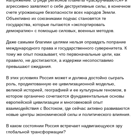
напряжение. В ряде регионов планеты «раскручиваются» и
агрессивно заявляют о себе деструктивные силы, в конечном
счете угрожающие безопасности всех народов Земли.
Объективно их союзниками подчас становятся те
государства, которые пытаются «экспортировать
демократию» с помощью силовых, военных методов.
Даже самыми благими целями нельзя оправдать попрание
международного права и государственного суверенитета. К
тому же опыт показывает, что первоначальные цели, как
правило, не достигаются, а издержки несопоставимо
превышают ожидания.
В этих условиях Россия может и должна достойно сыграть
роль, продиктованную ее цивилизационной моделью,
великой историей, географией и ее культурным геномом, в
котором органично сочетаются фундаментальные основы
европейской цивилизации и многовековой опыт
взаимодействия с Востоком, где сейчас активно развиваются
новые центры экономической силы и политического влияния.
В каком состоянии Россия встречает надвигающуюся эру
глобальной трансформации?