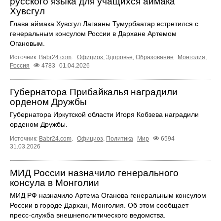
русского языка для учащихся аймака
Хувсгул
Глава аймака Хувсгул Лагааны Тумурбаатар встретился с
генеральным консулом России в Дархане Артемом
Огановым.
Источник:
Babr24.com
.
Официоз
,
Здоровье
,
Образование
Монголия
,
Россия
4783
01.04.2026
Губернатора Прибайкалья наградили
орденом Дружбы
Губернатора Иркутской области Игоря Кобзева наградили
орденом Дружбы.
Источник:
Babr24.com
.
Официоз
,
Политика
Мир
6594
31.03.2026
МИД России назначило генерального
консула в Монголии
МИД РФ назначило Артема Оганова генеральным консулом
России в городе Дархан, Монголия. Об этом сообщает
пресс-служба внешнеполитического ведомства.