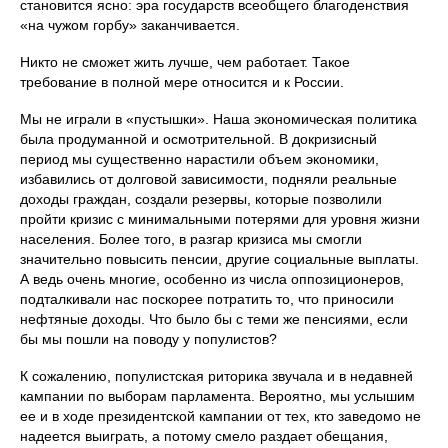
становится ясно: эра государств всеобщего благоденствия
«на чужом горбу» заканчивается.
Никто не сможет жить лучше, чем работает. Такое
требование в полной мере относится и к России.
Мы не играли в «пустышки». Наша экономическая политика
была продуманной и осмотрительной. В докризисный
период мы существенно нарастили объем экономики,
избавились от долговой зависимости, подняли реальные
доходы граждан, создали резервы, которые позволили
пройти кризис с минимальными потерями для уровня жизни
населения. Более того, в разгар кризиса мы смогли
значительно повысить пенсии, другие социальные выплаты.
А ведь очень многие, особенно из числа оппозиционеров,
подталкивали нас поскорее потратить то, что приносили
нефтяные доходы. Что было бы с теми же пенсиями, если
бы мы пошли на поводу у популистов?
К сожалению, популистская риторика звучала и в недавней
кампании по выборам парламента. Вероятно, мы услышим
ее и в ходе президентской кампании от тех, кто заведомо не
надеется выиграть, а потому смело раздает обещания,