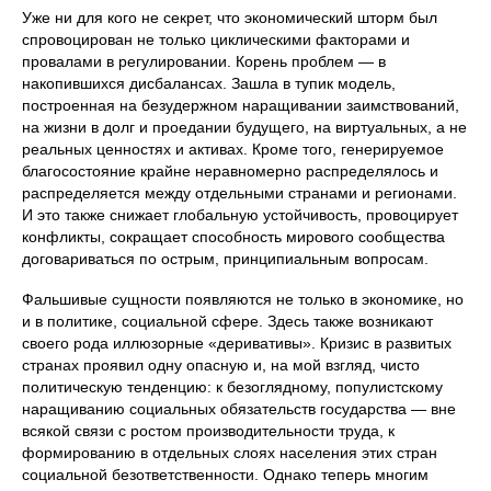
Уже ни для кого не секрет, что экономический шторм был
спровоцирован не только циклическими факторами и
провалами в регулировании. Корень проблем — в
накопившихся дисбалансах. Зашла в тупик модель,
построенная на безудержном наращивании заимствований,
на жизни в долг и проедании будущего, на виртуальных, а не
реальных ценностях и активах. Кроме того, генерируемое
благосостояние крайне неравномерно распределялось и
распределяется между отдельными странами и регионами.
И это также снижает глобальную устойчивость, провоцирует
конфликты, сокращает способность мирового сообщества
договариваться по острым, принципиальным вопросам.
Фальшивые сущности появляются не только в экономике, но
и в политике, социальной сфере. Здесь также возникают
своего рода иллюзорные «деривативы». Кризис в развитых
странах проявил одну опасную и, на мой взгляд, чисто
политическую тенденцию: к безоглядному, популистскому
наращиванию социальных обязательств государства — вне
всякой связи с ростом производительности труда, к
формированию в отдельных слоях населения этих стран
социальной безответственности. Однако теперь многим