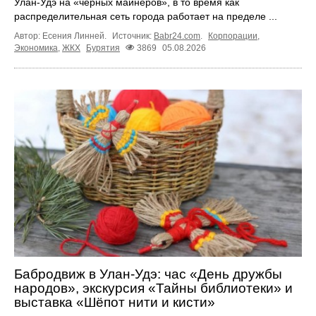
Улан-Удэ на «чёрных майнеров», в то время как
распределительная сеть города работает на пределе ...
Автор: Есения Линней.
Источник:
Babr24.com
.
Корпорации
,
Экономика
,
ЖКХ
Бурятия
3869
05.08.2026
Бабродвиж в Улан-Удэ: час «День дружбы
народов», экскурсия «Тайны библиотеки» и
выставка «Шёпот нити и кисти»