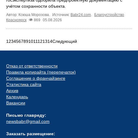
учётом сохранности объекта.
Автор: Ксюша Морозова.
Источник:
Babr24.com
.
Благоустройство
Красноярск
869
05.08.2026
1
2
3
4
5
6
7
8
9
10
11
12
13
14
Следующий
Отказ от ответственности
Правила копирайта (перепечаток)
Соглашение о франчайзинге
Статистика сайта
Архив
Календарь
Вакансии
Письмо главреду:
newsbabr@gmail.com
Заказать размещение: