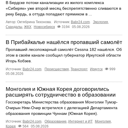
В Бердске потоки канализации из жилого комплекса
«Сибиряк» уже второй месяц беспрепятственно сливаются в
реку Бердь, а оттуда попадают прямиком в ...
Автор: Октябрина Тихонова.
Источник:
Babr24.com
.
Экология
,
Скандалы
,
ЖКХ
Новосибирск
3194
05.08.2026
В Прибайкалье нашёлся пропавший самолёт
Пропавший лесопожарный самолёт Cessna 182 нашёлся. Об
этом в своём канале сообщил губернатор Иркутской области
Игорь Кобзев.
Источник:
Babr24.com
.
Происшествия
,
Транспорт
Иркутск
999
05.08.2026
Монголия и Южная Корея договорились
расширять сотрудничество в образовании
Госсекретарь Министерства образования Монголии Тумэр-
Очирын Ням-Очир встретился с делегацией Департамента
образования провинции Чуннам (Южная Корея).
Источник:
Babr24.com
.
Образование
,
Интернет и ИТ
Монголия
,
Корея
564
05.08.2026