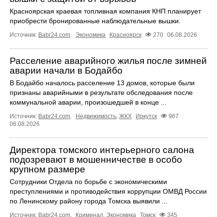
Красноярская краевая топливная компания КНП планирует
приобрести бронированные наблюдательные вышки.
Источник:
Babr24.com
.
Экономика
Красноярск
270
06.08.2026
Расселение аварийного жилья после зимней
аварии начали в Бодайбо
В Бодайбо началось расселение 13 домов, которые были
признаны аварийными в результате обследования после
коммунальной аварии, произошедшей в конце ...
Источник:
Babr24.com
.
Недвижимость
,
ЖКХ
Иркутск
967
06.08.2026
Директора томского интерьерного салона
подозревают в мошенничестве в особо
крупном размере
Сотрудники Отдела по борьбе с экономическими
преступлениями и противодействия коррупции ОМВД России
по Ленинскому району города Томска выявили ...
Источник:
Babr24.com
.
Криминал
,
Экономика
Томск
345