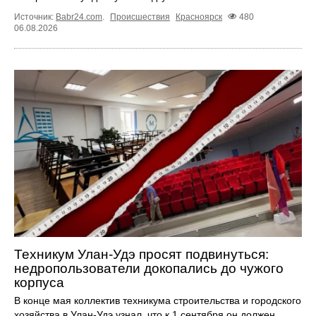
Источник:
Babr24.com
.
Происшествия
Красноярск
480
06.08.2026
Техникум Улан-Удэ просят подвинуться:
недропользователи докопались до чужого
корпуса
В конце мая коллектив техникума строительства и городского
хозяйства в Улан-Удэ узнал, что к 1 сентября он должен