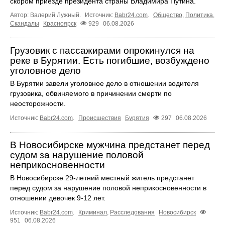
скором приезде президента страны Владимира Путина.
Автор: Валерий Лужный.
Источник:
Babr24.com
.
Общество
,
Политика
,
Скандалы
Красноярск
929
06.08.2026
Грузовик с пассажирами опрокинулся на
реке в Бурятии. Есть погибшие, возбуждено
уголовное дело
В Бурятии завели уголовное дело в отношении водителя
грузовика, обвиняемого в причинении смерти по
неосторожности.
Источник:
Babr24.com
.
Происшествия
Бурятия
297
06.08.2026
В Новосибирске мужчина предстанет перед
судом за нарушение половой
неприкосновенности
В Новосибирске 29-летний местный житель предстанет
перед судом за нарушение половой неприкосновенности в
отношении девочек 9-12 лет.
Источник:
Babr24.com
.
Криминал
,
Расследования
Новосибирск
951
06.08.2026