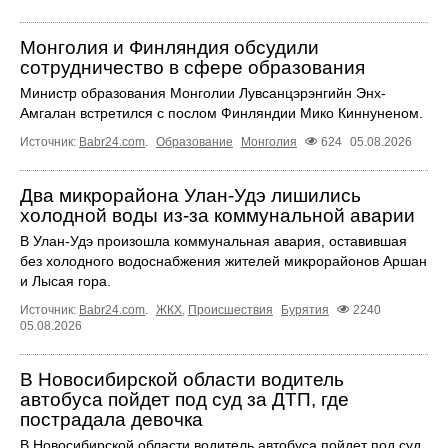
Монголия и Финляндия обсудили
сотрудничество в сфере образования
Министр образования Монголии Лувсанцэрэнгийн Энх-
Амгалан встретился с послом Финляндии Мико Киннуненом.
Источник:
Babr24.com
.
Образование
Монголия
624
05.08.2026
Два микрорайона Улан-Удэ лишились
холодной воды из-за коммунальной аварии
В Улан-Удэ произошла коммунальная авария, оставившая
без холодного водоснабжения жителей микрорайонов Аршан
и Лысая гора.
Источник:
Babr24.com
.
ЖКХ
,
Происшествия
Бурятия
2240
05.08.2026
В Новосибирской области водитель
автобуса пойдет под суд за ДТП, где
пострадала девочка
В Новосибирской области водитель автобуса пойдет под суд