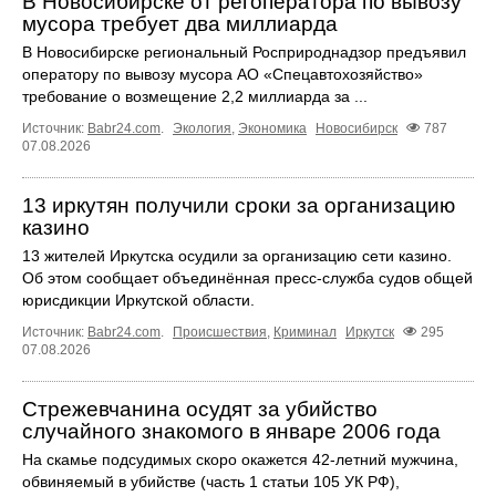
В Новосибирске от регоператора по вывозу
мусора требует два миллиарда
В Новосибирске региональный Росприроднадзор предъявил
оператору по вывозу мусора АО «Спецавтохозяйство»
требование о возмещение 2,2 миллиарда за ...
Источник:
Babr24.com
.
Экология
,
Экономика
Новосибирск
787
07.08.2026
13 иркутян получили сроки за организацию
казино
13 жителей Иркутска осудили за организацию сети казино.
Об этом сообщает объединённая пресс‑служба судов общей
юрисдикции Иркутской области.
Источник:
Babr24.com
.
Происшествия
,
Криминал
Иркутск
295
07.08.2026
Стрежевчанина осудят за убийство
случайного знакомого в январе 2006 года
На скамье подсудимых скоро окажется 42-летний мужчина,
обвиняемый в убийстве (часть 1 статьи 105 УК РФ),