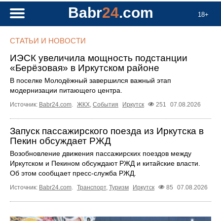
Babr
24
.com
18+
СТАТЬИ И НОВОСТИ
ИЭСК увеличила мощность подстанции
«Берёзовая» в Иркутском районе
В поселке Молодёжный завершился важный этап
модернизации питающего центра.
Источник:
Babr24.com
.
ЖКХ
,
События
Иркутск
251
07.08.2026
Запуск пассажирского поезда из Иркутска в
Пекин обсуждает РЖД
Возобновление движения пассажирских поездов между
Иркутском и Пекином обсуждают РЖД и китайские власти.
Об этом сообщает пресс‑служба РЖД.
Источник:
Babr24.com
.
Транспорт
,
Туризм
Иркутск
85
07.08.2026