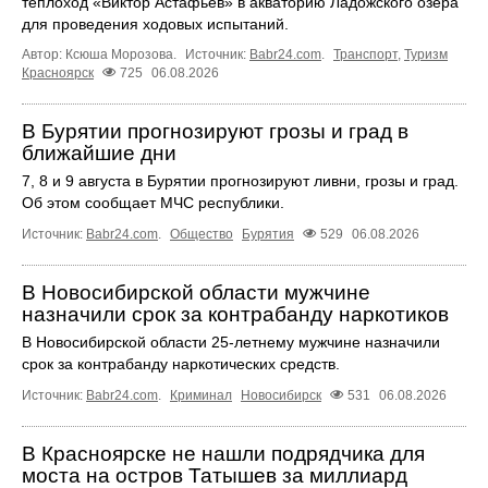
теплоход «Виктор Астафьев» в акваторию Ладожского озера
для проведения ходовых испытаний.
Автор: Ксюша Морозова.
Источник:
Babr24.com
.
Транспорт
,
Туризм
Красноярск
725
06.08.2026
В Бурятии прогнозируют грозы и град в
ближайшие дни
7, 8 и 9 августа в Бурятии прогнозируют ливни, грозы и град.
Об этом сообщает МЧС республики.
Источник:
Babr24.com
.
Общество
Бурятия
529
06.08.2026
В Новосибирской области мужчине
назначили срок за контрабанду наркотиков
В Новосибирской области 25-летнему мужчине назначили
срок за контрабанду наркотических средств.
Источник:
Babr24.com
.
Криминал
Новосибирск
531
06.08.2026
В Красноярске не нашли подрядчика для
моста на остров Татышев за миллиард