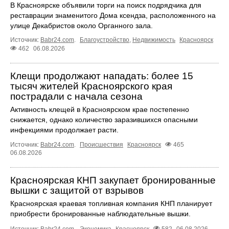
В Красноярске объявили торги на поиск подрядчика для
реставрации знаменитого Дома ксендза, расположенного на
улице Декабристов около Органного зала.
Источник:
Babr24.com
.
Благоустройство
,
Недвижимость
Красноярск
462
06.08.2026
Клещи продолжают нападать: более 15
тысяч жителей Красноярского края
пострадали с начала сезона
Активность клещей в Красноярском крае постепенно
снижается, однако количество заразившихся опасными
инфекциями продолжает расти.
Источник:
Babr24.com
.
Происшествия
Красноярск
465
06.08.2026
Красноярская КНП закупает бронированные
вышки с защитой от взрывов
Красноярская краевая топливная компания КНП планирует
приобрести бронированные наблюдательные вышки.
Источник:
Babr24.com
.
Экономика
Красноярск
582
06.08.2026