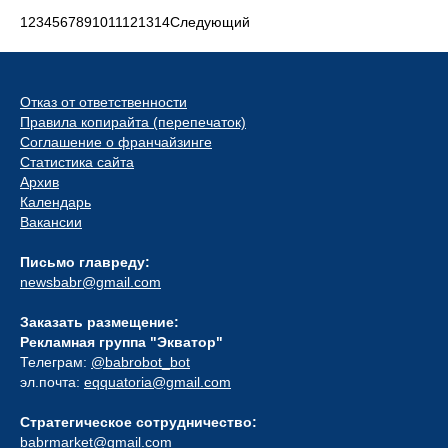
1
2
3
4
5
6
7
8
9
10
11
12
13
14
Следующий
Отказ от ответственности
Правила копирайта (перепечаток)
Соглашение о франчайзинге
Статистика сайта
Архив
Календарь
Вакансии
Письмо главреду:
newsbabr@gmail.com
Заказать размещение:
Рекламная группа "Экватор"
Телеграм:
@babrobot_bot
эл.почта:
eqquatoria@gmail.com
Стратегическое сотрудничество:
babrmarket@gmail.com