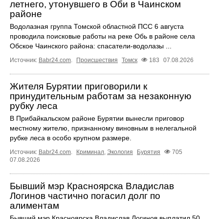
летнего, утонувшего в Оби в Чаинском
районе
Водолазная группа Томской областной ПСС 6 августа
проводила поисковые работы на реке Обь в районе села
Обское Чаинского района: спасатели-водолазы ...
Источник:
Babr24.com
.
Происшествия
Томск
183
07.08.2026
Жителя Бурятии приговорили к
принудительным работам за незаконную
рубку леса
В Прибайкальском районе Бурятии вынесли приговор
местному жителю, признанному виновным в нелегальной
рубке леса в особо крупном размере.
Источник:
Babr24.com
.
Криминал
,
Экология
Бурятия
705
07.08.2026
Бывший мэр Красноярска Владислав
Логинов частично погасил долг по
алиментам
Бывший мэр Красноярска Владислав Логинов выплатил 50