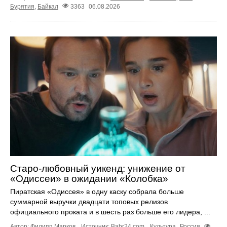
Бурятия
,
Байкал
3363
06.08.2026
Старо-любовный уикенд: унижение от
«Одиссеи» в ожидании «Колобка»
Пиратская «Одиссея» в одну каску собрала больше
суммарной выручки двадцати топовых релизов
официального проката и в шесть раз больше его лидера, ...
Автор: Филипп Марков.
Источник:
Babr24.com
.
Культура
Россия