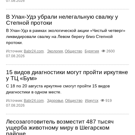
07.08.2026
В Улан-Удэ убрали нелегальную свалку у
Степной протоки
В Улан-Удэ в рамках экологической акции «Чистый четверг»
ликвидировали свалку на Левом берегу близ Степной
протоки.
Источник:
Babr24.com
.
Экология
,
Общество
Бурятия
2600
07.08.2026
15 видов диагностики могут пройти иркутяне
у ТЦ «Бум»
С 18 по 20 августа иркутяне смогут пройти 15 видов
диагностики в одном месте.
Источник:
Babr24.com
.
Здоровье
,
Общество
Иркутск
919
07.08.2026
Лесозаготовитель возместит 487 тысяч
ущерба животному миру в Шегарском
районе