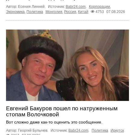
Автор: Есения Линней.
Источник:
Babr24.com
.
Корпорации
,
Экономика
,
Политика
Монголия
,
Россия
,
Китай
4753
07.08.2026
Евгений Бакуров пошел по натруженным
стопам Волочковой
Вот сложно даже как-то оценить это сообщение.
Автор: Георгий Булычев.
Источник:
Babr24.com
.
Политика
Иркутск