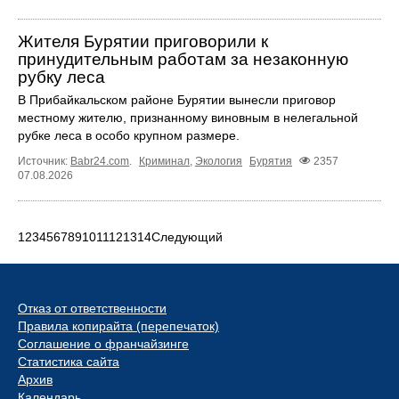
Жителя Бурятии приговорили к
принудительным работам за незаконную
рубку леса
В Прибайкальском районе Бурятии вынесли приговор
местному жителю, признанному виновным в нелегальной
рубке леса в особо крупном размере.
Источник:
Babr24.com
.
Криминал
,
Экология
Бурятия
2357
07.08.2026
1
2
3
4
5
6
7
8
9
10
11
12
13
14
Следующий
Отказ от ответственности
Правила копирайта (перепечаток)
Соглашение о франчайзинге
Статистика сайта
Архив
Календарь