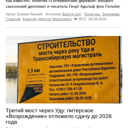
Как известно, понятие «Потёмкинские деревни» изобрёл
саксонский дипломат и писатель Георг Адольф фон Гельбиг.
Автор: Есения Линней.
Источник:
Babr24.com
.
Политика
,
Экономика
,
События
Бурятия
,
Иркутск
,
Красноярск
2872
08.08.2026
Третий мост через Уду: питерское
«Возрождение» отложило сдачу до 2028
года