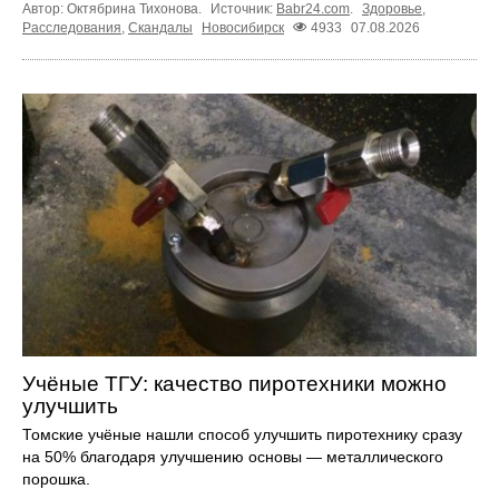
Автор: Октябрина Тихонова.
Источник:
Babr24.com
.
Здоровье
,
Расследования
,
Скандалы
Новосибирск
4933
07.08.2026
Учёные ТГУ: качество пиротехники можно
улучшить
Томские учёные нашли способ улучшить пиротехнику сразу
на 50% благодаря улучшению основы — металлического
порошка.