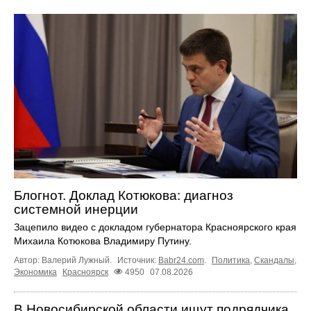
Блогнот. Доклад Котюкова: диагноз
системной инерции
Зацепило видео с докладом губернатора Красноярского края
Михаила Котюкова Владимиру Путину.
Автор: Валерий Лужный.
Источник:
Babr24.com
.
Политика
,
Скандалы
,
Экономика
Красноярск
4950
07.08.2026
В Новосибирской области ищут подрядчика