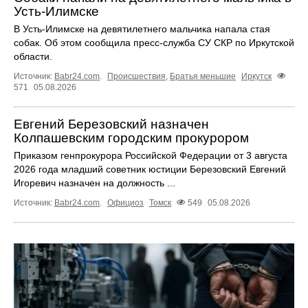
Усть‑Илимске
В Усть‑Илимске на девятилетнего мальчика напала стая
собак. Об этом сообщила пресс‑служба СУ СКР по Иркутской
области.
Источник:
Babr24.com
.
Происшествия
,
Братья меньшие
Иркутск
571
05.08.2026
Евгений Березовский назначен
Колпашевским городским прокурором
Приказом генпрокурора Российской Федерации от 3 августа
2026 года младший советник юстиции Березовский Евгений
Игоревич назначен на должность ...
Источник:
Babr24.com
.
Официоз
Томск
549
05.08.2026