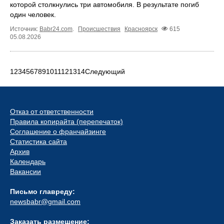
которой столкнулись три автомобиля. В результате погиб
один человек.
Источник:
Babr24.com
.
Происшествия
Красноярск
615
05.08.2026
1
2
3
4
5
6
7
8
9
10
11
12
13
14
Следующий
Отказ от ответственности
Правила копирайта (перепечаток)
Соглашение о франчайзинге
Статистика сайта
Архив
Календарь
Вакансии
Письмо главреду:
newsbabr@gmail.com
Заказать размещение: