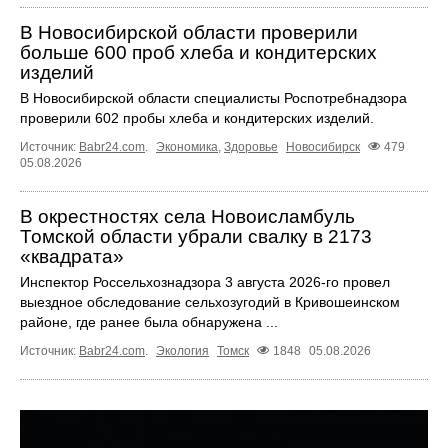
В Новосибирской области проверили
больше 600 проб хлеба и кондитерских
изделий
В Новосибирской области специалисты Роспотребнадзора
проверили 602 пробы хлеба и кондитерских изделий.
Источник:
Babr24.com
.
Экономика
,
Здоровье
Новосибирск
479
05.08.2026
В окрестностях села Новоисламбуль
Томской области убрали свалку в 2173
«квадрата»
Инспектор Россельхознадзора 3 августа 2026-го провел
выездное обследование сельхозугодий в Кривошеинском
районе, где ранее была обнаружена ...
Источник:
Babr24.com
.
Экология
Томск
1848
05.08.2026