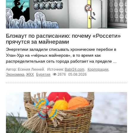
Блэкаут по расписанию: почему «Россети»
прячутся за майнерами
Энергетики заладили списывать хронические перебои в
Улан-Удэ на «чёрных майнеров», в то время как
распределительная сеть города работает на пределе ...
Автор: Есения Линней.
Источник:
Babr24.com
.
Корпорации
,
Экономика
,
ЖКХ
Бурятия
2676
05.08.2026