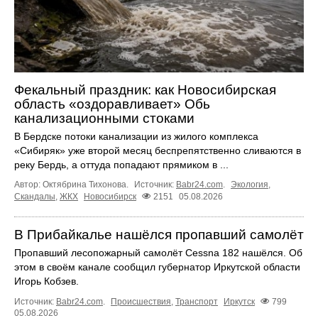
Фекальный праздник: как Новосибирская
область «оздоравливает» Обь
канализационными стоками
В Бердске потоки канализации из жилого комплекса
«Сибиряк» уже второй месяц беспрепятственно сливаются в
реку Бердь, а оттуда попадают прямиком в ...
Автор: Октябрина Тихонова.
Источник:
Babr24.com
.
Экология
,
Скандалы
,
ЖКХ
Новосибирск
2151
05.08.2026
В Прибайкалье нашёлся пропавший самолёт
Пропавший лесопожарный самолёт Cessna 182 нашёлся. Об
этом в своём канале сообщил губернатор Иркутской области
Игорь Кобзев.
Источник:
Babr24.com
.
Происшествия
,
Транспорт
Иркутск
799
05.08.2026