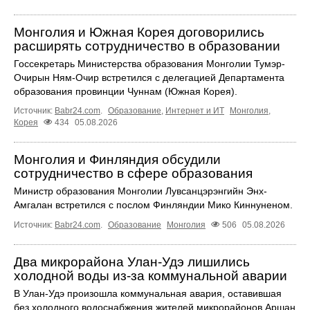
Монголия и Южная Корея договорились
расширять сотрудничество в образовании
Госсекретарь Министерства образования Монголии Тумэр-
Очирын Ням-Очир встретился с делегацией Департамента
образования провинции Чуннам (Южная Корея).
Источник:
Babr24.com
.
Образование
,
Интернет и ИТ
Монголия
,
Корея
434
05.08.2026
Монголия и Финляндия обсудили
сотрудничество в сфере образования
Министр образования Монголии Лувсанцэрэнгийн Энх-
Амгалан встретился с послом Финляндии Мико Киннуненом.
Источник:
Babr24.com
.
Образование
Монголия
506
05.08.2026
Два микрорайона Улан-Удэ лишились
холодной воды из-за коммунальной аварии
В Улан-Удэ произошла коммунальная авария, оставившая
без холодного водоснабжения жителей микрорайонов Аршан