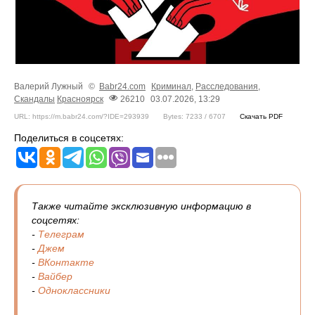
Валерий Лужный
©
Babr24.com
Криминал
,
Расследования
,
Скандалы
Красноярск
26210
03.07.2026, 13:29
URL: https://m.babr24.com/?IDE=293939
Bytes: 7233 / 6707
Скачать PDF
Поделиться в соцсетях:
Также читайте эксклюзивную информацию в
соцсетях:
-
Телеграм
-
Джем
-
ВКонтакте
-
Вайбер
-
Одноклассники