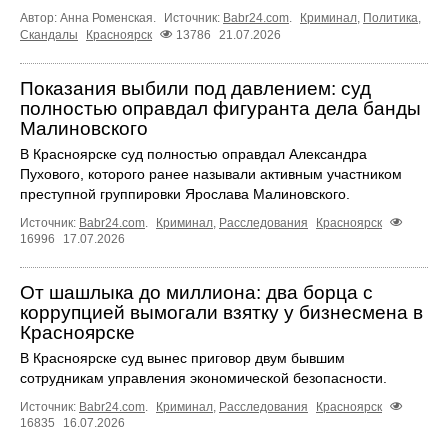
Автор: Анна Роменская.
Источник:
Babr24.com
.
Криминал
,
Политика
,
Скандалы
Красноярск
13786
21.07.2026
Показания выбили под давлением: суд
полностью оправдал фигуранта дела банды
Малиновского
В Красноярске суд полностью оправдал Александра
Пухового, которого ранее называли активным участником
преступной группировки Ярослава Малиновского.
Источник:
Babr24.com
.
Криминал
,
Расследования
Красноярск
16996
17.07.2026
От шашлыка до миллиона: два борца с
коррупцией вымогали взятку у бизнесмена в
Красноярске
В Красноярске суд вынес приговор двум бывшим
сотрудникам управления экономической безопасности.
Источник:
Babr24.com
.
Криминал
,
Расследования
Красноярск
16835
16.07.2026