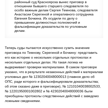
районный суд Красноярска вынес приговор в
отношении бывшего старшего следователя по
особо важным делам Сергея Темнова, следователя
Анастасии Серегиной и оперативного сотрудника
Евгения Бочкина. Их осудили по делу о
превышении должностных полномочий и
фальсификации доказательств по уголовным
делам.
Теперь суды пытаются искусственно сузить значение
приговора по Темнову, Серегиной и Бочкину: представить
его как историю о нескольких отдельных протоколах и
нескольких отдельных делах. Но такая логика не
выдерживает проверки материалами. В самом приговоре
указано, что в результате незаконных действий к материалам
уголовных дел № 12302040048000013 (главное дело об
ОПС, ради которого и фальсифицировали доказательства;
об этом сказано даже в приговоре), № 12101040038002533,
№ 12201950001002802 и № 42302040048000036 были
приобщены протоколы следственных действий с заведомо
ложными сведениями.