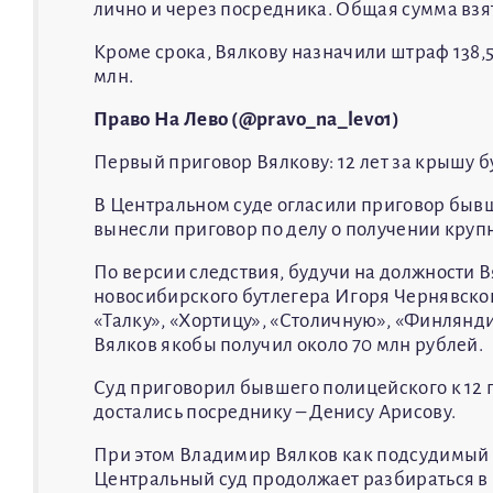
лично и через посредника. Общая сумма взят
Кроме срока, Вялкову назначили штраф 138,5
млн.
Право На Лево (@pravo_na_levo1)
Первый приговор Вялкову: 12 лет за крышу 
В Центральном суде огласили приговор бы
вынесли приговор по делу о получении крупны
По версии следствия, будучи на должности 
новосибирского бутлегера Игоря Чернявског
«Талку», «Хортицу», «Столичную», «Финляндию
Вялков якобы получил около 70 млн рублей.
Суд приговорил бывшего полицейского к 12 г
достались посреднику – Денису Арисову.
При этом Владимир Вялков как подсудимый з
Центральный суд продолжает разбираться в