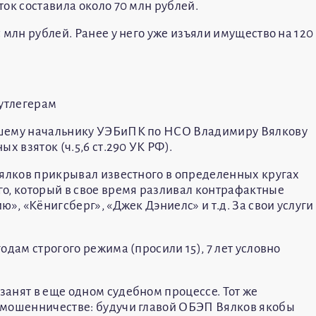
ок составила около 70 млн рублей.
 млн рублей. Ранее у него уже изъяли имущество на 120
бутлегерам
вшему начальнику УЭБиПК по НСО Владимиру Вялкову
х взяток (ч.5,6 ст.290 УК РФ).
Вялков прикрывал известного в определенных кругах
о, который в свое время разливал контрафактные
», «Кёнигсберг», «Джек Дэниелс» и т.д. За свои услуги
одам строгого режима (просили 15), 7 лет условно
анят в еще одном судебном процессе. Тот же
 мошенничестве: будучи главой ОБЭП Вялков якобы