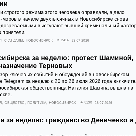
нии
ии строгого режима этого человека оправдали, а дело
е-мэров в начале двухтысячных в Новосибирске снова
одозреваемыми выступают бывший криминальный «автор
о приятели.
Л
СКАНДАЛЫ
НОВОСИБИРСК
2414
29.07.2026
сибирска за неделю: протест Шаминой, 
 назначение Терновых
бзор ключевых событий и обсуждений в новосибирском
 Telegram за неделю с 20 по 26 июля 2026 года включите
восибирская общественница Наталия Шамина вышла на
скве.
Л
ОБЩЕСТВО
ПОЛИТИКА
НОВОСИБИРСК
8130
28.07.2026
а за неделю: гражданство Дениченко и