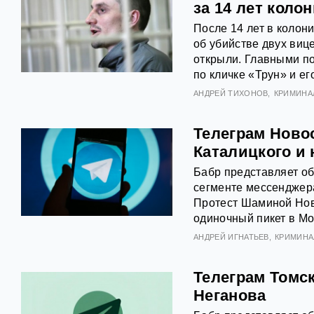
за 14 лет коло
После 14 лет в колон
об убийстве двух виц
открыли. Главными п
по кличке «Трун» и ег
АНДРЕЙ ТИХОНОВ
КРИМИНА
Телеграм Ново
Каталицкого и
Бабр представляет о
сегменте мессенджера
Протест Шаминой Но
одиночный пикет в Мо
АНДРЕЙ ИГНАТЬЕВ
КРИМИНА
Телеграм Томск
Неганова