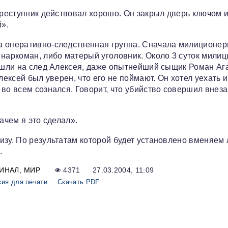
Преступник действовал хорошо. Он закрыл дверь ключом 
й».
а оперативно-следственная группа. Сначала милиционе
 наркоман, либо матерый уголовник. Около 3 суток мили
вышли на след Алексея, даже опытнейший сыщик Роман Аг
лексей был уверен, что его не поймают. Он хотел уехать и
во всем сознался. Говорит, что убийство совершил внеза
ачем я это сделал».
зу. По результатам которой будет установлено вменяем 
.
ИНАЛ
МИР
4371
27.03.2004, 11:09
сия для печати
Скачать PDF