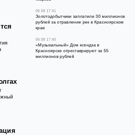
06.08 17:41
Золотодобытчики заплатили 30 миллионов
рублей за отравление рек в Красноярском
ется
крае
06.08 17:40
тия
«Музыкальный» Дом ксендза в
и
Красноярске отреставрируют за 55
миллионов рублей
олгах
т
нежный
сация