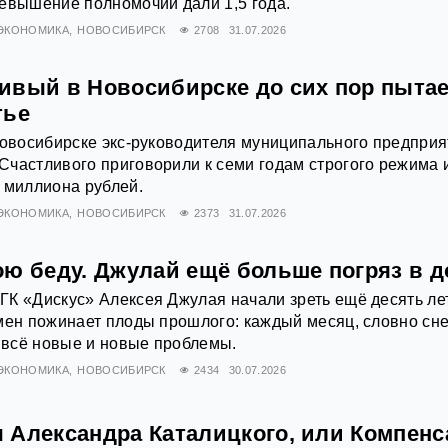
евышение полномочий дали 1,5 года.
ЭКОНОМИКА
НОВОСИБИРСК
2708
31.07.2026
ивый в Новосибирске до сих пор пыта
тье
Новосибирске экс‑руководителя муниципального предприя
частливого приговорили к семи годам строгого режима 
 миллиона рублей.
ЭКОНОМИКА
НОВОСИБИРСК
2373
31.07.2026
ою беду. Джулай ещё больше погряз в д
К «Дискус» Алексея Джулая начали зреть ещё десять ле
смен пожинает плоды прошлого: каждый месяц, словно с
т всё новые и новые проблемы.
ЭКОНОМИКА
НОВОСИБИРСК
2434
30.07.2026
 Александра Каталицкого, или Компен