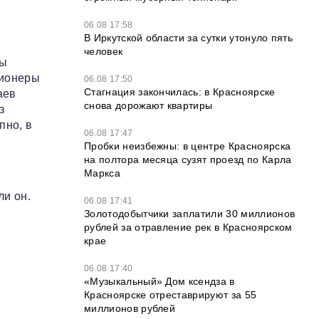
и
06.08 17:58
В Иркутской области за сутки утонуло пять
человек
ры
ционеры
06.08 17:50
Стагнация закончилась: в Красноярске
аев
снова дорожают квартиры
з
пно, в
06.08 17:47
Пробки неизбежны: в центре Красноярска
на полтора месяца сузят проезд по Карла
Маркса
ли он.
06.08 17:41
Золотодобытчики заплатили 30 миллионов
рублей за отравление рек в Красноярском
крае
06.08 17:40
«Музыкальный» Дом ксендза в
Красноярске отреставрируют за 55
миллионов рублей