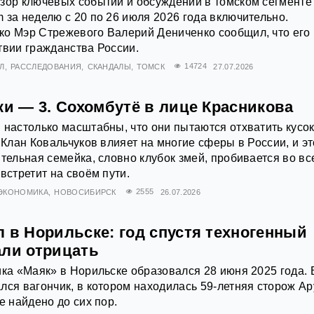
зор ключевых событий и обсуждений в томском сегменте
 за неделю с 20 по 26 июля 2026 года включительно.
ко Мэр Стрежевого Валерий Дениченко сообщил, что его
твии гражданства России.
Л
РАССЛЕДОВАНИЯ
СКАНДАЛЫ
ТОМСК
14724
27.07.2026
ки — 3. Сохомбутё в лице Красникова
 настолько масштабны, что они пытаются отхватить кусо
 Клан Ковальчуков влияет на многие сферы в России, и эт
ятельная семейка, словно клубок змей, пробивается во вс
встретит на своём пути.
ЭКОНОМИКА
НОВОСИБИРСК
2555
26.07.2026
 в Норильске: год спустя техногенный
али отрицать
ика «Маяк» в Норильске образовался 28 июня 2025 года. 
лся вагончик, в котором находилась 59-летняя сторож Ар
е найдено до сих пор.