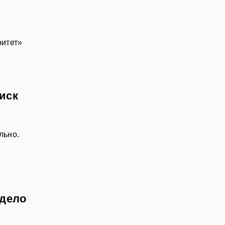
итет»
иск
льно.
 дело