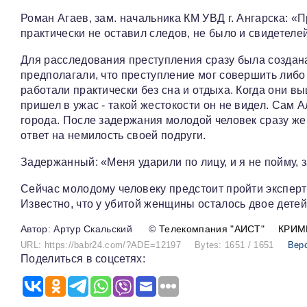
Роман Агаев, зам. начальника КМ УВД г. Ангарска: «
практически не оставил следов, не было и свидетеле
Для расследования преступления сразу была создан
предполагали, что преступление мог совершить либо
работали практически без сна и отдыха. Когда они 
пришел в ужас - такой жестокости он не видел. Сам А
города. После задержания молодой человек сразу же 
ответ на немилость своей подруги.
Задержанный: «Меня ударили по лицу, и я не пойму, з
Сейчас молодому человеку предстоит пройти эксперти
Известно, что у убитой женщины осталось двое детей
Артур Скальский
©
Телекомпания "АИСТ"
КРИМ
URL: https://babr24.com/?ADE=12197
Bytes: 1651 / 1651
Вер
Поделиться в соцсетях: