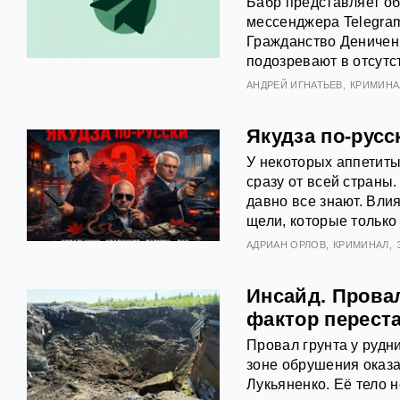
Бабр представляет об
мессенджера Telegram
Гражданство Деничен
подозревают в отсутс
АНДРЕЙ ИГНАТЬЕВ
КРИМИНА
Якудза по-русс
У некоторых аппетиты
сразу от всей страны.
давно все знают. Вли
щели, которые только 
АДРИАН ОРЛОВ
КРИМИНАЛ
Инсайд. Провал
фактор перест
Провал грунта у рудн
зоне обрушения оказа
Лукьяненко. Её тело н