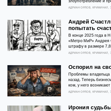
злоупотребление и пр
АДРИАН ОРЛОВ
КРИМИНАЛ
Андрей Счастл
попытать счас
В конце 2025 года в 
«Метро МиР» Андрея С
штрафу в размере 7,8
АДРИАН ОРЛОВ
КРИМИНАЛ
Оспорил на св
Проблемы владельца Г
назад. Теперь бизне
ком, у него возникаю
АДРИАН ОРЛОВ
КРИМИНАЛ
Ирония судьбы