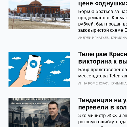
цене «однушки»
Борьба братьев за на
продолжается. Крема
рублей, был продан вс
заковыристой схеме 
АНДРЕЙ ИГНАТЬЕВ
КРИМИНА
Телеграм Красн
викторина к в
Бабр представляет об
мессенджера Telegram
АННА РОМЕНСКАЯ
КРИМИНА
Тенденция на 
перевели в ко
Экс‑министр ЖКХ и э
роковую ошибку, пода