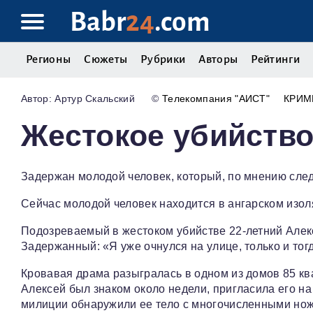
Babr
24
.com
Регионы
Сюжеты
Рубрики
Авторы
Рейтинги
Артур Скальский
©
Телекомпания "АИСТ"
КРИМ
Жестокое убийство
Задержан молодой человек, который, по мнению след
Сейчас молодой человек находится в ангарском изо
Подозреваемый в жестоком убийстве 22-летний Алексе
Задержанный: «Я уже очнулся на улице, только и тог
Кровавая драма разыгралась в одном из домов 85 кв
Алексей был знаком около недели, пригласила его н
милиции обнаружили ее тело с многочисленными нож