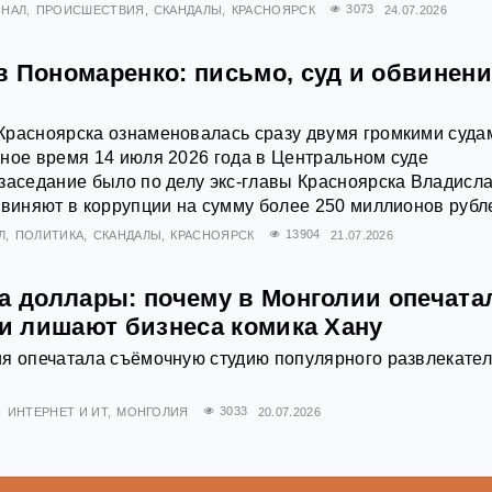
ИНАЛ
ПРОИСШЕСТВИЯ
СКАНДАЛЫ
КРАСНОЯРСК
3073
24.07.2026
в Пономаренко: письмо, суд и обвинени
Красноярска ознаменовалась сразу двумя громкими суда
ное время 14 июля 2026 года в Центральном суде
заседание было по делу экс-главы Красноярска Владисл
бвиняют в коррупции на сумму более 250 миллионов рубл
Л
ПОЛИТИКА
СКАНДАЛЫ
КРАСНОЯРСК
13904
21.07.2026
за доллары: почему в Монголии опечата
 и лишают бизнеса комика Хану
ия опечатала съёмочную студию популярного развлекател
ИНТЕРНЕТ И ИТ
МОНГОЛИЯ
3033
20.07.2026