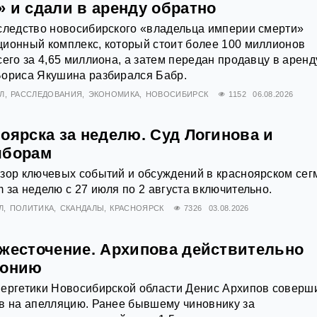
 и сдали в аренду обратно
следство новосибирского «владельца империи смерти»
ционный комплекс, который стоит более 100 миллионов
его за 4,65 миллиона, а затем передан продавцу в аренду
Бориса Якушина разбирался Бабр.
Л
РАССЛЕДОВАНИЯ
ЭКОНОМИКА
НОВОСИБИРСК
1152
06.08.2026
оярска за неделю. Суд Логинова и
ыборам
зор ключевых событий и обсуждений в красноярском сег
 за неделю с 27 июля по 2 августа включительно.
Л
ПОЛИТИКА
СКАНДАЛЫ
КРАСНОЯРСК
7326
03.08.2026
ужесточение. Архипова действительно
лонию
нергетики Новосибирской области Денис Архипов соверш
в на апелляцию. Ранее бывшему чиновнику за