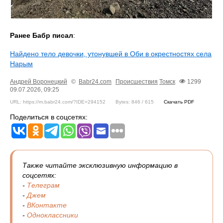
Ранее Бабр писал
:
Найдено тело девочки, утонувшей в Оби в окрестностях села
Нарым
Андрей Воронецкий
©
Babr24.com
Происшествия
Томск
1299
09.07.2026, 09:25
URL: https://m.babr24.com/?IDE=294152
Bytes: 846 / 615
Скачать PDF
Поделиться в соцсетях:
Также читайте эксклюзивную информацию в
соцсетях:
-
Телеграм
-
Джем
-
ВКонтакте
-
Одноклассники