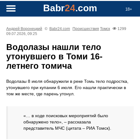
Babr
24
.com
18+
Андрей Воронецкий
©
Babr24.com
Происшествия
Томск
1299
09.07.2026, 09:25
Водолазы нашли тело
утонувшего в Томи 16-
летнего томича
Водолазы 8 июля обнаружили в реке Томь тело подростка,
утонувшего при купании 6 июля. Его нашли практически в
том же месте, где парень утонул.
«… в ходе поисковых мероприятий было
обнаружено тело», – рассказала
представитель МЧС (цитата – РИА Томск).