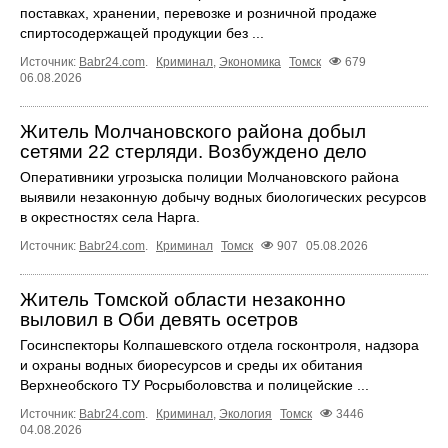
поставках, хранении, перевозке и розничной продаже
спиртосодержащей продукции без ...
Источник:
Babr24.com
.
Криминал
,
Экономика
Томск
679
06.08.2026
Житель Молчановского района добыл
сетями 22 стерляди. Возбуждено дело
Оперативники угрозыска полиции Молчановского района
выявили незаконную добычу водных биологических ресурсов
в окрестностях села Нарга.
Источник:
Babr24.com
.
Криминал
Томск
907
05.08.2026
Житель Томской области незаконно
выловил в Оби девять осетров
Госинспекторы Колпашевского отдела госконтроля, надзора
и охраны водных биоресурсов и среды их обитания
Верхнеобского ТУ Росрыболовства и полицейские ...
Источник:
Babr24.com
.
Криминал
,
Экология
Томск
3446
04.08.2026