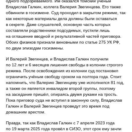
одного подозреваемого. Им оказался томский учёный
Владислав Галкин, коллега Валерия Звегинцева. Его также
обвинили в госизмене. Суд проходил в закрытом режиме, так
как некоторые материалы дела должны были оставаться
в секрете. Даже слушателей, основную часть которых
составляли родственники подсудимых, пустили лишь
на оглашение вводной и результативной частей приговора.
Обоих физиков признали виновными по статье 275 УК РФ,
по двум эпизодам госизмены.
И Валерий Звегинцев, и Владислав Галкин получили
по 12 лет и 6 месяцев лишения свободы в колонии строгого
режима. После освобождения из колонии суд постановил
ограничить учёным свободу сроком на полтора года. Стоит
напомнить, что Валерию Звегинцеву уже исполнился 81 год,
а также он является инвалидом второй группы, поэтому
на заседание пришёл, опираясь двумя руками на трость.
Пока приговор суда не вступил в законную силу, Владислав
Галкин и Валерий Звегинцев проведут это время под
домашним арестом.
Правда, так как Владислав Галкин с 7 апреля 2023 года
по 19 марта 2025 года провёл в СИЗО, этот срок ему зачли