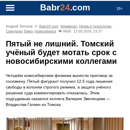
Babr
24
.com
18+
Андрей Тихонов
©
Babr24.com
Криминал
,
Наука и технологии
,
Скандалы
Томск
,
Новосибирск
8600
13.05.2026, 23:37
Пятый не лишний. Томский
учёный будет мотать срок с
новосибирскими коллегами
Четырём новосибирским физикам вынесли приговор за
госизмену. Пятый фигурант получил 12,5 года лишения
свободы в колонии строгого режима, а защита учёного
решение суда комментировать отказалась. Этим
подсудимым оказался коллега Валерия Звегинцева —
Владислав Галкин из Томска.