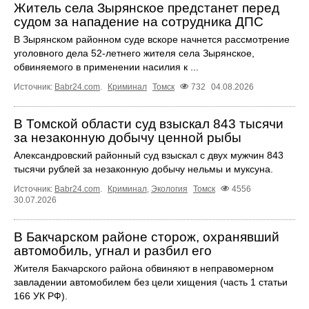
Житель села Зырянское предстанет перед
судом за нападение на сотрудника ДПС
В Зырянском районном суде вскоре начнется рассмотрение
уголовного дела 52-летнего жителя села Зырянское,
обвиняемого в применении насилия к ...
Источник:
Babr24.com
.
Криминал
Томск
732
04.08.2026
В Томской области суд взыскал 843 тысячи
за незаконную добычу ценной рыбы
Александровский районный суд взыскал с двух мужчин 843
тысячи рублей за незаконную добычу нельмы и муксуна.
Источник:
Babr24.com
.
Криминал
,
Экология
Томск
4556
30.07.2026
В Бакчарском районе сторож, охранявший
автомобиль, угнал и разбил его
Жителя Бакчарского района обвиняют в неправомерном
завладении автомобилем без цели хищения (часть 1 статьи
166 УК РФ).