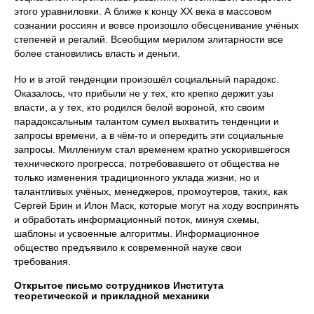
этого уравниловки. А ближе к концу ХХ века в массовом
сознании россиян и вовсе произошло обесценивание учёных
степеней и регалий. Всеобщим мерилом элитарности все
более становились власть и деньги.
Но и в этой тенденции произошёл социальный парадокс.
Оказалось, что прибыли не у тех, кто крепко держит узы
власти, а у тех, кто родился белой вороной, кто своим
парадоксальным талантом сумел выхватить тенденции и
запросы времени, а в чём-то и опередить эти социальные
запросы. Миллениум стал временем кратно ускорившегося
технического прогресса, потребовавшего от общества не
только изменения традиционного уклада жизни, но и
талантливых учёных, менеджеров, промоутеров, таких, как
Сергей Брин и Илон Маск, которые могут на ходу воспринять
и обработать информационный поток, минуя схемы,
шаблоны и усвоенные алгоритмы. Информационное
общество предъявило к современной науке свои
требования.
Открытое письмо сотрудников Института
теоретической и прикладной механики