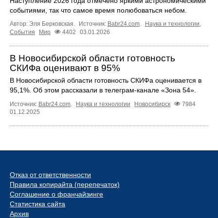
Наступление 2026 года отмечено яркими астрономическими
событиями, так что самое время полюбоваться небом.
Автор: Эля Берковская.
Источник:
Babr24.com
.
Наука и технологии
,
События
Мир
4402
03.01.2026
В Новосибирской области готовность
СКИФа оценивают в 95%
В Новосибирской области готовность СКИФа оценивается в
95,1%. Об этом рассказали в телеграм-канале «Зона 54».
Источник:
Babr24.com
.
Наука и технологии
Новосибирск
7984
01.12.2025
Отказ от ответственности
Правила копирайта (перепечаток)
Соглашение о франчайзинге
Статистика сайта
Архив