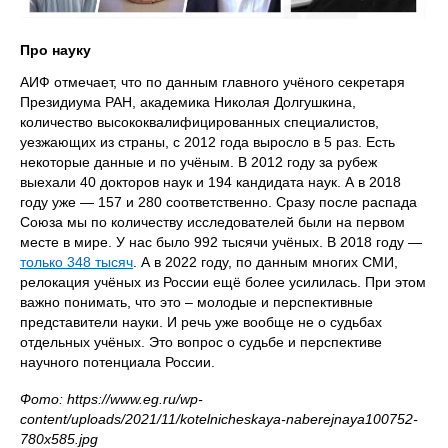
Про науку
АИФ отмечает, что по данным главного учёного секретаря
Президиума РАН, академика Николая Долгушкина,
количество высококвалифицированных специалистов,
уезжающих из страны, с 2012 года выросло в 5 раз. Есть
некоторые данные и по учёным. В 2012 году за рубеж
выехали 40 докторов наук и 194 кандидата наук. А в 2018
году уже — 157 и 280 соответственно. Сразу после распада
Союза мы по количеству исследователей были на первом
месте в мире. У нас было 992 тысячи учёных. В 2018 году —
только 348 тысяч
. А в 2022 году, по данным многих СМИ,
релокация учёных из России ещё более усилилась. При этом
важно понимать, что это – молодые и перспективные
представители науки. И речь уже вообще не о судьбах
отдельных учёных. Это вопрос о судьбе и перспективе
научного потенциала России.
Фото: https://www.eg.ru/wp-
content/uploads/2021/11/kotelnicheskaya-naberejnaya100752-
780x585.jpg