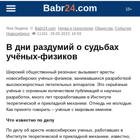
Babr
24
.com
18+
Яна Ледина
©
Babr24.com
Наука и технологии
,
Общество
,
События
Новосибирск
11161
26.05.2023, 16:59
В дни раздумий о судьбах
учёных-физиков
Широкий общественный резонанс вызывают аресты
новосибирских учёных-физиков, занимавшихся разработкой
высокоскоростных летательных аппаратов. Это серьёзные
учёные с огромным количеством публикаций и научных
разработок, много лет проработавшие в Институте
теоретической и прикладной механики. Отнюдь не молодые.
Как принято говорить – учёные с мировым именем.
Что известно по делу
По делу об аресте новосибирских ученых, работавших в
Институте теоретической и прикладной механики, известно,