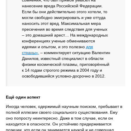
сомнения, что был прямой умысел на
нанесение вреда Российской Федерации.
Если бы они действительно этого хотели, то
могли свободно эмигрировать и уже оттуда
наносить этот вред. Максимальная мера
пресечения во время следствия для ученых
– это домашний арест… На международных
конференциях ученые обмениваются
идеями и опытом, и это полезно
для
страны»
, – комментирует ситуацию Валентин
Данилов, известный специалист в области
физики космической плазмы, приговорённый
к 14 годам строгого режима в 2004 году и
освободившийся условно-досрочно в 2012.
Ещё один аспект
Иногда человек, одержимый научным поиском, пребывает в
полной иллюзии своего социального существования. Ему
оно попросту неинтересно. Даже в том случае, если он
находится в опасности. Он устойчиво придерживается
позиции, что если он занимается наукой и не совершал