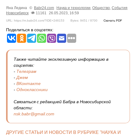
Яна Ледина
©
Babr24.com
Наука и технологии
,
Общество
,
События
Новосибирск
11161
26.05.2023, 16:59
URL: https://m.babr24.com/?IDE=246153
Bytes: 9451 / 8700
Скачать PDF
Поделиться в соцсетях:
Также читайте эксклюзивную информацию в
соцсетях:
-
Телеграм
-
Джем
-
ВКонтакте
-
Одноклассники
Связаться с редакцией Бабра в Новосибирской
области:
nsk.babr@gmail.com
ДРУГИЕ СТАТЬИ И НОВОСТИ В РУБРИКЕ "НАУКА И