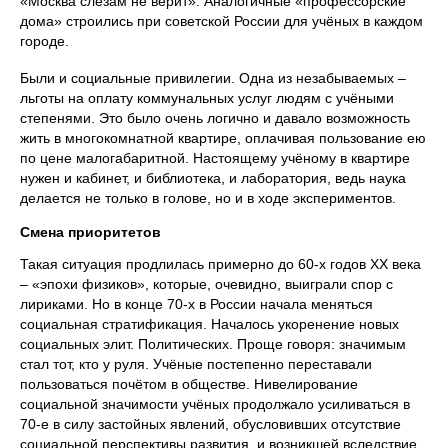
«Москва слезам не верит». Аналогичные «профессорские
дома» строились при советской России для учёных в каждом
городе.
Были и социальные привилегии. Одна из незабываемых –
льготы на оплату коммунальных услуг людям с учёными
степенями. Это было очень логично и давало возможность
жить в многокомнатной квартире, оплачивая пользование ею
по цене малогабаритной. Настоящему учёному в квартире
нужен и кабинет, и библиотека, и лаборатория, ведь наука
делается не только в голове, но и в ходе экспериментов.
Смена приоритетов
Такая ситуация продлилась примерно до 60-х годов ХХ века
– «эпохи физиков», которые, очевидно, выиграли спор с
лириками. Но в конце 70-х в России начала меняться
социальная стратификация. Началось укоренение новых
социальных элит. Политических. Проще говоря: значимым
стал тот, кто у руля. Учёные постепенно переставали
пользоваться почётом в обществе. Нивелирование
социальной значимости учёных продолжало усиливаться в
70-е в силу застойных явлений, обусловивших отсутствие
социальной перспективы развития, и возникшей вследствие