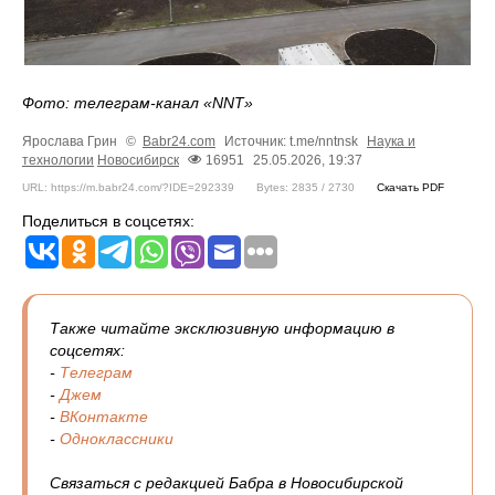
Фото: телеграм-канал «NNT»
Ярослава Грин
©
Babr24.com
Источник: t.me/nntnsk
Наука и
технологии
Новосибирск
16951
25.05.2026, 19:37
URL: https://m.babr24.com/?IDE=292339
Bytes: 2835 / 2730
Скачать PDF
Поделиться в соцсетях:
Также читайте эксклюзивную информацию в
соцсетях:
-
Телеграм
-
Джем
-
ВКонтакте
-
Одноклассники
Связаться с редакцией Бабра в Новосибирской