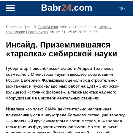
Babr
24
.com
18+
Ярослава Грин
©
Babr24.com
Источник: t.me/nntnsk
Наука и
технологии
Новосибирск
16951
25.05.2026, 19:37
Инсайд. Приземлившаяся
«тарелка» сибирской науки
Губернатор Новосибирской области Андрей Травников
совместно с Министром науки и высшего образования
России Валерием Фальковым оценили ход строительно-
монтажных и пусконаладочных работ на ЦКП «Сибирский
кольцевой источник фотонов», а также монтаж научного
оборудования на экспериментальных станциях.
Издалека комплекс СКИФ действительно напоминает
приземлившуюся в наукограде Кольцово летающую тарелку
— идеальный круг диаметром в сотни метров, инженерная
геометрия из футуристических фильмов. Но это не визит
инопланетного разума. Это сугубо земной — и сугубо