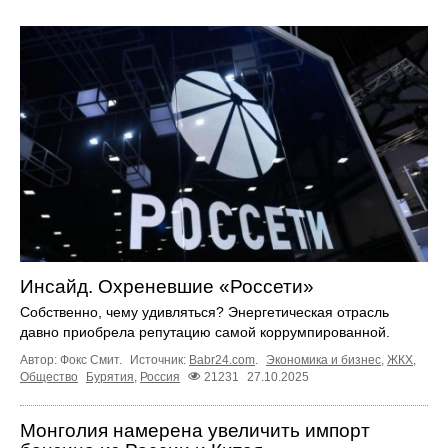
Инсайд. Охреневшие «Россети»
Собственно, чему удивляться? Энергетическая отрасль
давно приобрела репутацию самой коррумпированной.
Автор: Фокс Смит.
Источник:
Babr24.com
.
Экономика и бизнес
,
ЖКХ
,
Общество
Бурятия
,
Россия
21231
27.10.2025
Монголия намерена увеличить импорт