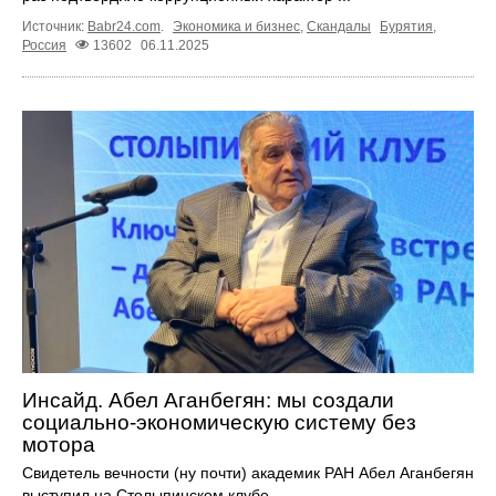
Источник:
Babr24.com
.
Экономика и бизнес
,
Скандалы
Бурятия
,
Россия
13602
06.11.2025
Инсайд. Абел Аганбегян: мы создали
социально-экономическую систему без
мотора
Свидетель вечности (ну почти) академик РАН Абел Аганбегян
выступил на Столыпинском клубе.