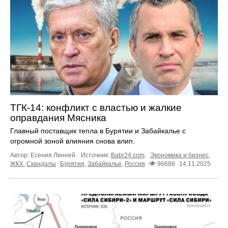
ТГК-14: конфликт с властью и жалкие
оправдания Мясника
Главный поставщик тепла в Бурятии и Забайкалье с
огромной зоной влияния снова влип.
Автор: Есения Линней.
Источник:
Babr24.com
.
Экономика и бизнес
,
ЖКХ
,
Скандалы
Бурятия
,
Забайкалье
,
Россия
96688
14.11.2025