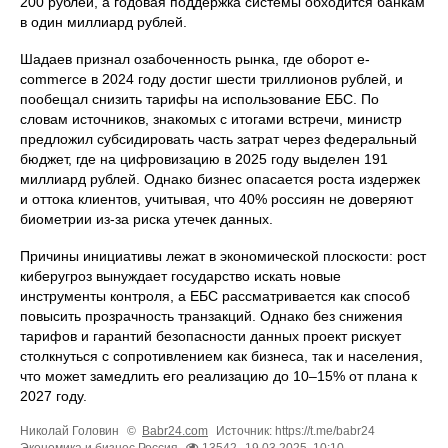
200 рублей, а годовая поддержка системы обходится банкам
в один миллиард рублей.
Шадаев признал озабоченность рынка, где оборот e-
commerce в 2024 году достиг шести триллионов рублей, и
пообещал снизить тарифы на использование ЕБС. По
словам источников, знакомых с итогами встречи, министр
предложил субсидировать часть затрат через федеральный
бюджет, где на цифровизацию в 2025 году выделен 191
миллиард рублей. Однако бизнес опасается роста издержек
и оттока клиентов, учитывая, что 40% россиян не доверяют
биометрии из-за риска утечек данных.
Причины инициативы лежат в экономической плоскости: рост
киберугроз вынуждает государство искать новые
инструменты контроля, а ЕБС рассматривается как способ
повысить прозрачность транзакций. Однако без снижения
тарифов и гарантий безопасности данных проект рискует
столкнуться с сопротивлением как бизнеса, так и населения,
что может замедлить его реализацию до 10–15% от плана к
2027 году.
Николай Головин
©
Babr24.com
Источник: https://t.me/babr24
Экономика и бизнес
Россия
13542
19.03.2025, 10:10