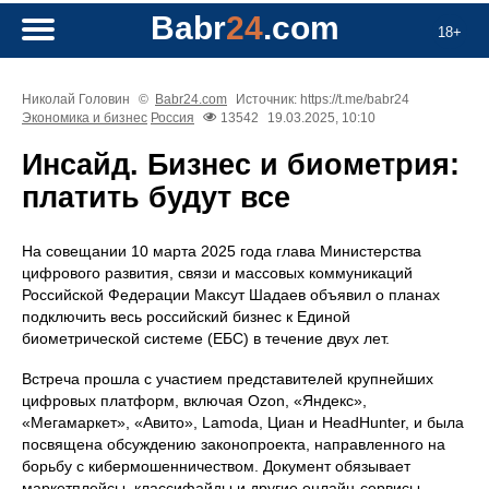
Babr
24
.com
18+
Николай Головин
©
Babr24.com
Источник: https://t.me/babr24
Экономика и бизнес
Россия
13542
19.03.2025, 10:10
Инсайд. Бизнес и биометрия:
платить будут все
На совещании 10 марта 2025 года глава Министерства
цифрового развития, связи и массовых коммуникаций
Российской Федерации Максут Шадаев объявил о планах
подключить весь российский бизнес к Единой
биометрической системе (ЕБС) в течение двух лет.
Встреча прошла с участием представителей крупнейших
цифровых платформ, включая Ozon, «Яндекс»,
«Мегамаркет», «Авито», Lamoda, Циан и HeadHunter, и была
посвящена обсуждению законопроекта, направленного на
борьбу с кибермошенничеством. Документ обязывает
маркетплейсы, классифайды и другие онлайн-сервисы