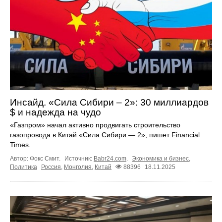
Инсайд. «Сила Сибири – 2»: 30 миллиардов
$ и надежда на чудо
«Газпром» начал активно продвигать строительство
газопровода в Китай «Сила Сибири — 2», пишет Financial
Times.
Автор: Фокс Смит.
Источник:
Babr24.com
.
Экономика и бизнес
,
Политика
Россия
,
Монголия
,
Китай
88396
18.11.2025